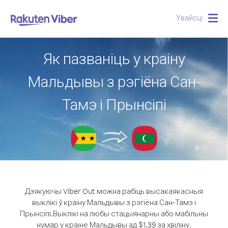
Увайсці
Togg
navig
Як пазваніць у краіну
Мальдывы з рэгіёна Сан-
Тамэ і Прынсіпі
Дзякуючы Viber Out можна рабіць высакаякасныя
выклікі ў краіну Мальдывы з рэгіёна Сан-Тамэ і
Прынсіпі.
Выклікі на любы стацыянарны або мабільны
нумар у краіне Мальдывы ад $1.39 за хвіліну.