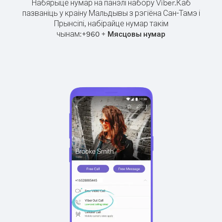
Набярыце нумар на панэлі набору Viber.
Каб
пазваніць у краіну Мальдывы з рэгіёна Сан-Тамэ і
Прынсіпі, набірайце нумар такім
чынам:
+
+
960
Мясцовы нумар