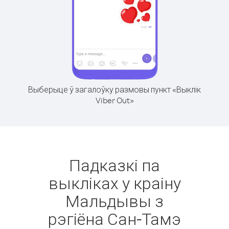
Выберыце ў загалоўку размовы пункт «Выклік
Viber Out»
Падказкі па
выкліках у краіну
Мальдывы з
рэгіёна Сан-Тамэ