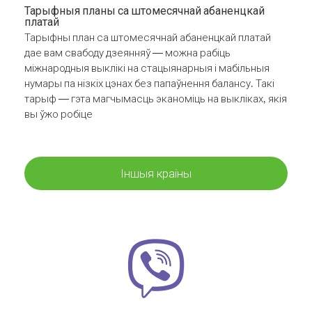
Тарыфныя планы са штомесячнай абаненцкай
платай
Тарыфны план са штомесячнай абаненцкай платай
дае вам свабоду дзеянняў — можна рабіць
міжнародныя выклікі на стацыянарныя і мабільныя
нумары па нізкіх цэнах без папаўнення балансу. Такі
тарыф — гэта магчымасць эканоміць на выкліках, якія
вы ўжо робіце
Іншыя краіны