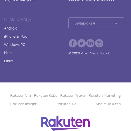
СПАМПАВАЦЬ
Беларуская
Android
iPhone & iPad
Windows PC
Mac
©
2026
Viber Media S.à r.l.
Linux
Rakuten Viki
Rakuten Kobo
Rakuten Travel
Rakuten Marketing
Rakuten Insight
Rakuten TV
About Rakuten