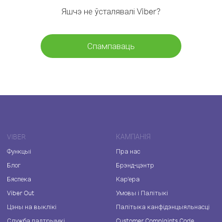
Яшчэ не ўсталявалі Viber?
Спампаваць
VIBER
КАМПАНІЯ
Функцыі
Пра нас
Блог
Брэнд-цэнтр
Бяспека
Кар'ера
Viber Out
Умовы і Палітыкі
Цэны на выклікі
Палітыка канфідэнцыяльнасці
Служба падтрымкі
Customer Complaints Code