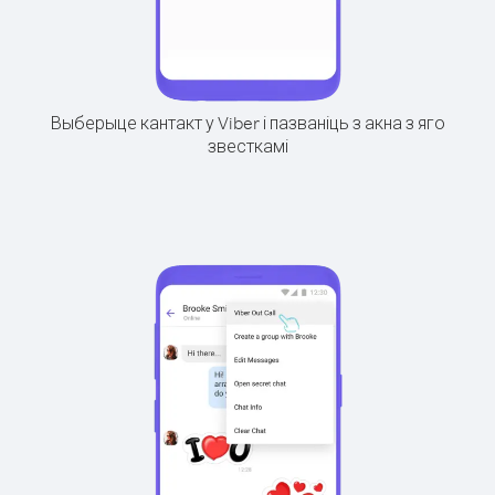
Выберыце кантакт у Viber і пазваніць з акна з яго
звесткамі