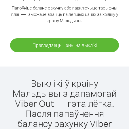
Папоўніце баланс рахунку або падключыце тарыфны
план — і зможаце званіць па лепшых цэнах за хвіліну ў
краіну Мальдывы.
Прагледзець цэны на выклікі
Выклікі ў краіну
Мальдывы з дапамогай
Viber Out — гэта лёгка.
Пасля папаўнення
балансу рахунку Viber