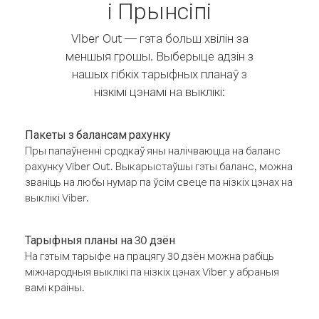
і Прынсіпі
Viber Out — гэта больш хвілін за
меншыя грошы. Выберыце адзін з
нашых гібкіх тарыфных планаў з
нізкімі цэнамі на выклікі:
Пакеты з балансам рахунку
Пры папаўненні сродкаў яны налічваюцца на баланс
рахунку Viber Out. Выкарыстаўшы гэты баланс, можна
званіць на любы нумар па ўсім свеце па нізкіх цэнах на
выклікі Viber.
Тарыфныя планы на 30 дзён
На гэтым тарыфе на працягу 30 дзён можна рабіць
міжнародныя выклікі па нізкіх цэнах Viber у абраныя
вамі краіны.