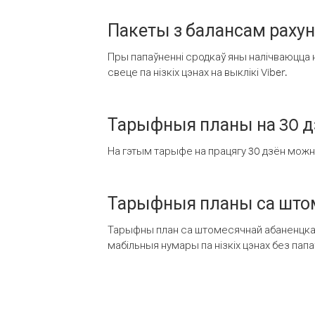
Пакеты з балансам раху
Пры папаўненні сродкаў яны налічваюцца н
свеце па нізкіх цэнах на выклікі Viber.
Тарыфныя планы на 30 д
На гэтым тарыфе на працягу 30 дзён можна 
Тарыфныя планы са штом
Тарыфны план са штомесячнай абаненцкай
мабільныя нумары па нізкіх цэнах без пап