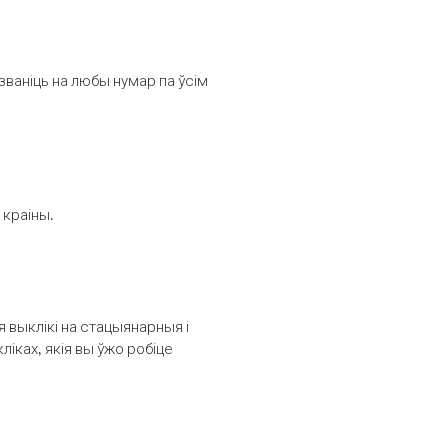
званіць на любы нумар па ўсім
 краіны.
выклікі на стацыянарныя і
іках, якія вы ўжо робіце