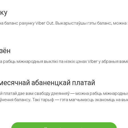
нку
а баланс рахунку Viber Out. Выкарыстаўшы гэты баланс, можна 
зён
рабіць міжнародныя выклікі па нізкіх цэнах Viber у абраныя вамі
есячнай абаненцкай платай
 платай дае вам свабоду дзеянняў — можна рабіць міжнародныя 
аўнення балансу. Такі тарыф — гэта магчымасць эканоміць на выкл