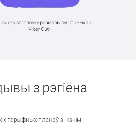
рыце ў загалоўку размовы пункт «Выклік
Viber Out»
дывы з рэгіёна
іх тарыфных планаў з нізкімі