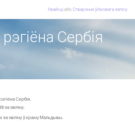
Увайсці
або
Стварэнне ўліковага запісу
 рэгіёна Сербія
рэгіёна Сербія.
 за хвіліну.
за хвіліну ў краіну Мальдывы.