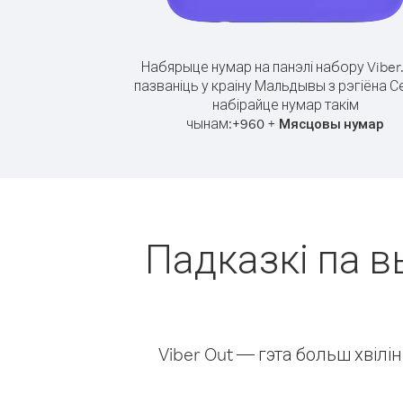
Набярыце нумар на панэлі набору Viber
пазваніць у краіну Мальдывы з рэгіёна С
набірайце нумар такім
чынам:
+
+
960
Мясцовы нумар
Падказкі па в
Viber Out — гэта больш хвіл