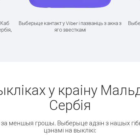
.
Каб
Выберыце кантакт у Viber і пазваніць з акна з
Выбе
ербія,
яго звесткамі
ыкліках у краіну Маль
Сербія
ін за меншыя грошы. Выберыце адзін з нашых гібк
цэнамі на выклікі: