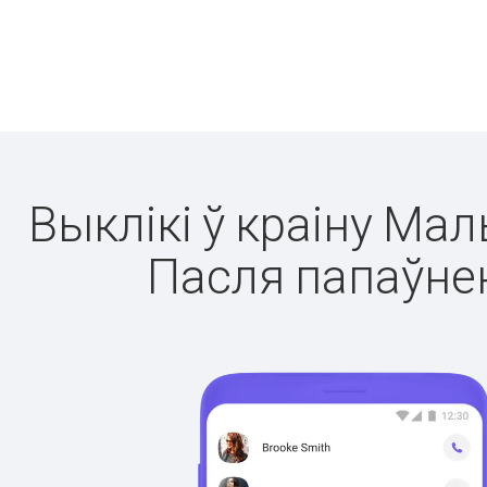
Выклікі ў краіну Ма
Пасля папаўнен