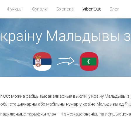
Функцыі
Суполкі
Бяспека
Viber Out
Блог
 краіну Мальдывы з
 Out можна рабіць высакаякасныя выклікі ў краіну Мальдывы з 
любы стацыянарны або мабільны нумар у краіне Мальдывы ад $1.39
 падключыце тарыфны план — і зможаце званіць па лепшых цэнах 