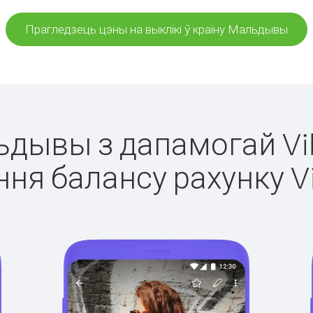
Прагледзець цэны на выклікі ў краіну Мальдывы
льдывы з дапамогай Vib
ня балансу рахунку V