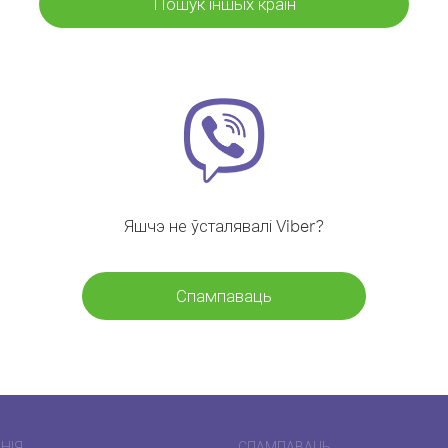
Пошук іншых краін
Яшчэ не ўсталявалі Viber?
Спампаваць
НІЯ
СПАМПАВАЦЬ