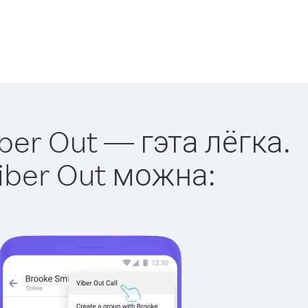
er Out — гэта лёгка.
iber Out можна: