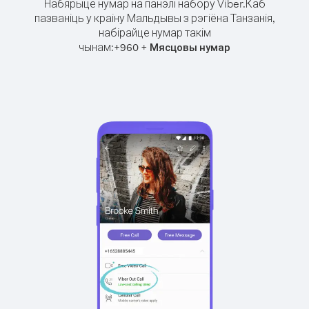
Набярыце нумар на панэлі набору Viber.
Каб
пазваніць у краіну Мальдывы з рэгіёна Танзанія,
набірайце нумар такім
чынам:
+
+
960
Мясцовы нумар