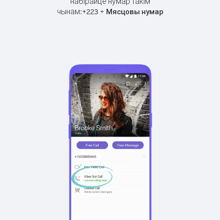
набірайце нумар такім
чынам:
+
+
223
Мясцовы нумар