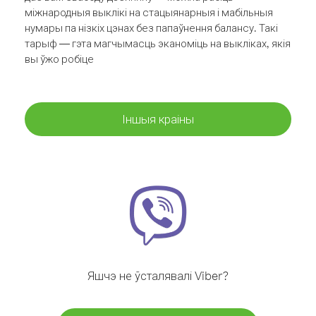
міжнародныя выклікі на стацыянарныя і мабільныя
нумары па нізкіх цэнах без папаўнення балансу. Такі
тарыф — гэта магчымасць эканоміць на выкліках, якія
вы ўжо робіце
Іншыя краіны
Яшчэ не ўсталявалі Viber?