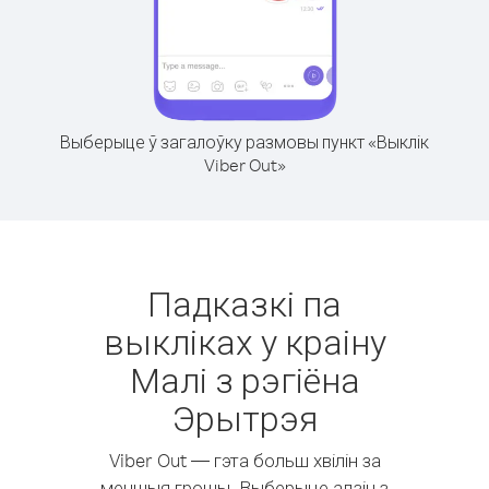
Выберыце ў загалоўку размовы пункт «Выклік
Viber Out»
Падказкі па
выкліках у краіну
Малі з рэгіёна
Эрытрэя
Viber Out — гэта больш хвілін за
меншыя грошы. Выберыце адзін з