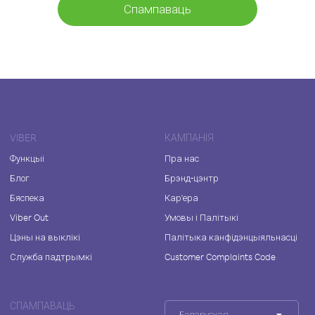
Спампаваць
VIBER
КАМПАНІЯ
Функцыі
Пра нас
Блог
Брэнд-цэнтр
Бяспека
Кар'ера
Viber Out
Умовы і Палітыкі
Цэны на выклікі
Палітыка канфідэнцыяльнасці
Служба падтрымкі
Customer Complaints Code
СПАМПАВАЦЬ
Беларуская