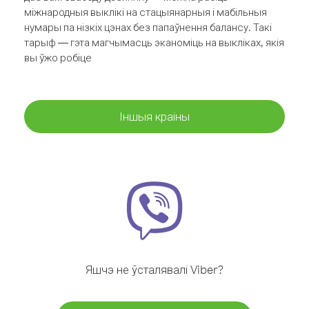
міжнародныя выклікі на стацыянарныя і мабільныя
нумары па нізкіх цэнах без папаўнення балансу. Такі
тарыф — гэта магчымасць эканоміць на выкліках, якія
вы ўжо робіце
Іншыя краіны
Яшчэ не ўсталявалі Viber?