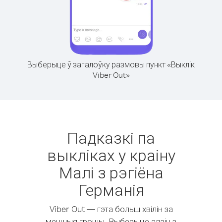
Выберыце ў загалоўку размовы пункт «Выклік
Viber Out»
Падказкі па
выкліках у краіну
Малі з рэгіёна
Германія
Viber Out — гэта больш хвілін за
меншыя грошы. Выберыце адзін з