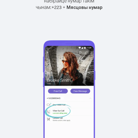
набірайце нумар такім
чынам:
+
+
223
Мясцовы нумар