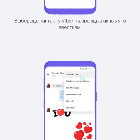
Выберыце кантакт у Viber і пазваніць з акна з яго
звесткамі