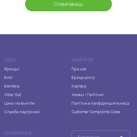
Спампаваць
VIBER
КАМПАНІЯ
Функцыі
Пра нас
Блог
Брэнд-цэнтр
Бяспека
Кар'ера
Viber Out
Умовы і Палітыкі
Цэны на выклікі
Палітыка канфідэнцыяльнасці
Служба падтрымкі
Customer Complaints Code
СПАМПАВАЦЬ
Беларуская