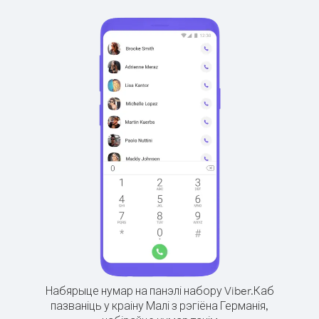
Набярыце нумар на панэлі набору Viber.
Каб
пазваніць у краіну Малі з рэгіёна Германія,