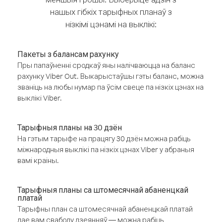
нашых гібкіх тарыфных планаў з
нізкімі цэнамі на выклікі:
Пакеты з балансам рахунку
Пры папаўненні сродкаў яны налічваюцца на баланс
рахунку Viber Out. Выкарыстаўшы гэты баланс, можна
званіць на любы нумар па ўсім свеце па нізкіх цэнах на
выклікі Viber.
Тарыфныя планы на 30 дзён
На гэтым тарыфе на працягу 30 дзён можна рабіць
міжнародныя выклікі па нізкіх цэнах Viber у абраныя
вамі краіны.
Тарыфныя планы са штомесячнай абаненцкай
платай
Тарыфны план са штомесячнай абаненцкай платай
дае вам свабоду дзеянняў — можна рабіць