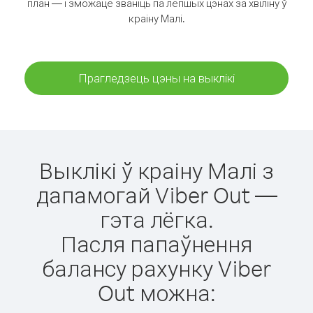
план — і зможаце званіць па лепшых цэнах за хвіліну ў
краіну Малі.
Прагледзець цэны на выклікі
Выклікі ў краіну Малі з
дапамогай Viber Out —
гэта лёгка.
Пасля папаўнення
балансу рахунку Viber
Out можна: