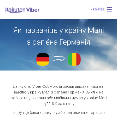
Увайсці
Togg
navig
Як пазваніць у краіну Малі
з рэгіёна Германія
Дзякуючы Viber Out можна рабіць высакаякасныя
выклікі ў краіну Малі з рэгіёна Германія.
Выклікі на
любы стацыянарны або мабільны нумар у краіне Малі
ад 22.6 ¢ за хвіліну.
Папоўніце баланс рахунку або падключыце тарыфны