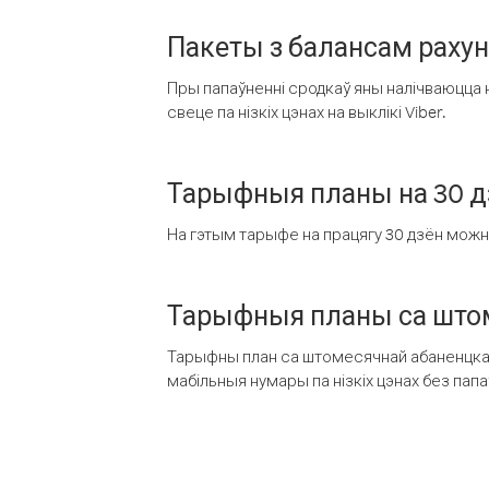
Пакеты з балансам раху
Пры папаўненні сродкаў яны налічваюцца н
свеце па нізкіх цэнах на выклікі Viber.
Тарыфныя планы на 30 д
На гэтым тарыфе на працягу 30 дзён можна 
Тарыфныя планы са штом
Тарыфны план са штомесячнай абаненцкай
мабільныя нумары па нізкіх цэнах без пап