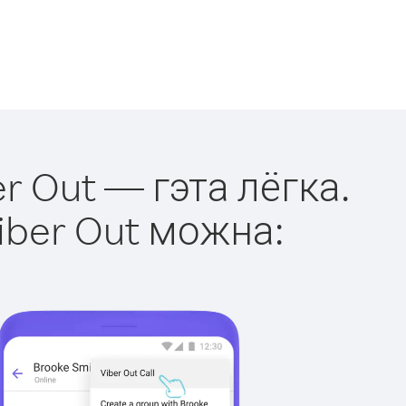
r Out — гэта лёгка.
iber Out можна: