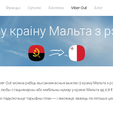
Функцыі
Суполкі
Бяспека
Viber Out
Блог
 у краіну Мальта з р
er Out можна рабіць высакаякасныя выклікі ў краіну Мальта з рэ
а любы стацыянарны або мабільны нумар у краіне Мальта ад 4.9 ¢ з
о падключыце тарыфны план — і зможаце званіць па лепшых цэнах