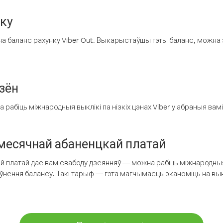
нку
а баланс рахунку Viber Out. Выкарыстаўшы гэты баланс, можна 
зён
рабіць міжнародныя выклікі па нізкіх цэнах Viber у абраныя вамі
есячнай абаненцкай платай
 платай дае вам свабоду дзеянняў — можна рабіць міжнародныя 
аўнення балансу. Такі тарыф — гэта магчымасць эканоміць на выкл