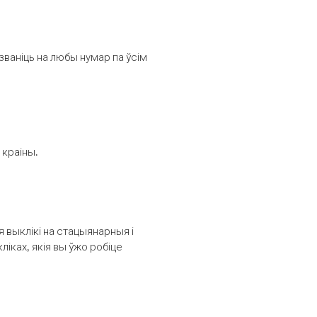
званіць на любы нумар па ўсім
 краіны.
выклікі на стацыянарныя і
іках, якія вы ўжо робіце