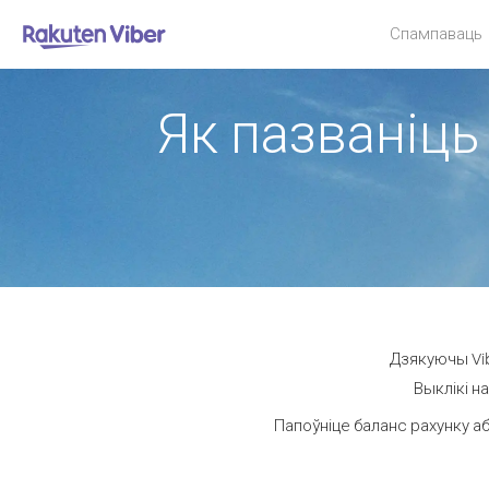
Спампаваць
Як пазваніць
Дзякуючы Vib
Выклікі н
Папоўніце баланс рахунку аб