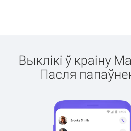
Выклікі ў краіну М
Пасля папаўнен