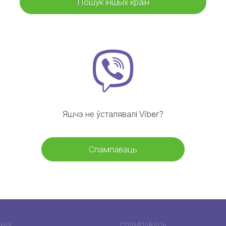
Пошук іншых краін
Яшчэ не ўсталявалі Viber?
Спампаваць
НІЯ
СПАМПАВАЦЬ