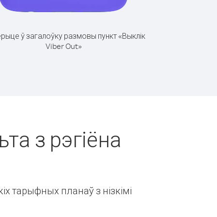
рыце ў загалоўку размовы пункт «Выклік
Viber Out»
ьта з рэгіёна
іх тарыфных планаў з нізкімі