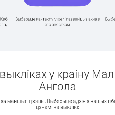
.
Каб
Выберыце кантакт у Viber і пазваніць з акна з
Выбе
ола,
яго звесткамі
выкліках у краіну Мал
Ангола
ін за меншыя грошы. Выберыце адзін з нашых гібк
цэнамі на выклікі: