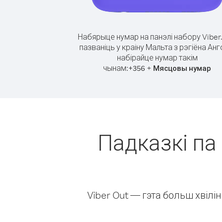
Набярыце нумар на панэлі набору Viber
пазваніць у краіну Мальта з рэгіёна Анг
набірайце нумар такім
чынам:
+
+
356
Мясцовы нумар
Падказкі па 
Viber Out — гэта больш хвіл