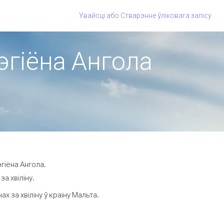
Увайсці
або
Стварэнне ўліковага запісу
эгіёна Ангола
гіёна Ангола.
а хвіліну.
 за хвіліну ў краіну Мальта.