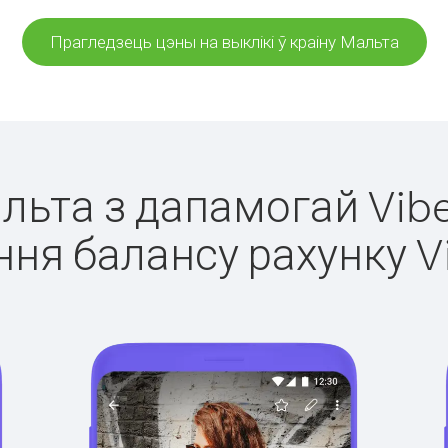
Прагледзець цэны на выклікі ў краіну Мальта
альта з дапамогай Vibe
ня балансу рахунку V