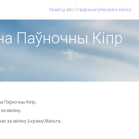
Увайсці
або
Стварэнне ўліковага запісу
ёна Паўночны Кіпр
на Паўночны Кіпр.
а хвіліну.
 за хвіліну ў краіну Мальта.