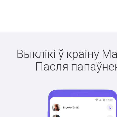
Выклікі ў краіну М
Пасля папаўнен