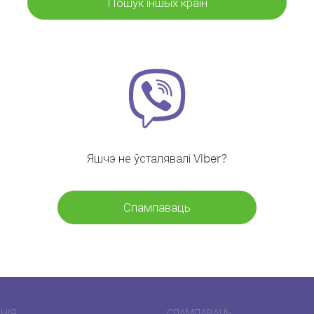
Пошук іншых краін
Яшчэ не ўсталявалі Viber?
Спампаваць
НІЯ
СПАМПАВАЦЬ