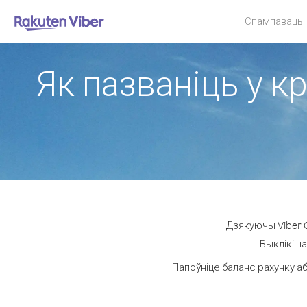
Спампаваць
Як пазваніць у к
Дзякуючы Viber O
Выклікі н
Папоўніце баланс рахунку аб