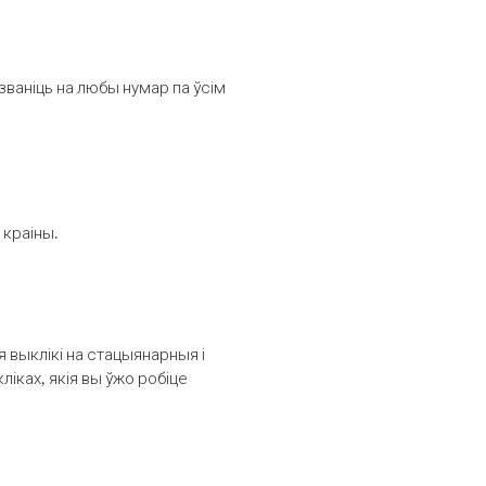
званіць на любы нумар па ўсім
 краіны.
выклікі на стацыянарныя і
іках, якія вы ўжо робіце