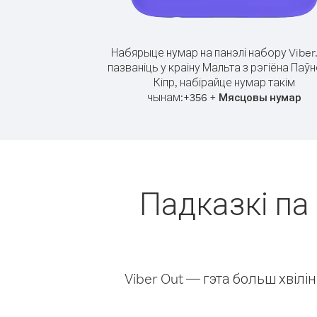
Набярыце нумар на панэлі набору Viber
пазваніць у краіну Мальта з рэгіёна Паў
Кіпр, набірайце нумар такім
чынам:
+
+
356
Мясцовы нумар
Падказкі па 
Viber Out — гэта больш хвіл