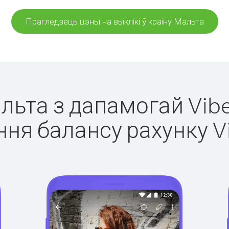
Прагледзець цэны на выклікі ў краіну Мальта
альта з дапамогай Vibe
ня балансу рахунку V