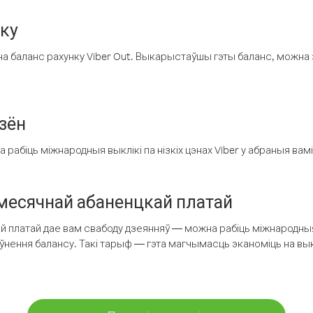
нку
а баланс рахунку Viber Out. Выкарыстаўшы гэты баланс, можна 
зён
рабіць міжнародныя выклікі па нізкіх цэнах Viber у абраныя вамі
есячнай абаненцкай платай
 платай дае вам свабоду дзеянняў — можна рабіць міжнародныя 
аўнення балансу. Такі тарыф — гэта магчымасць эканоміць на выкл