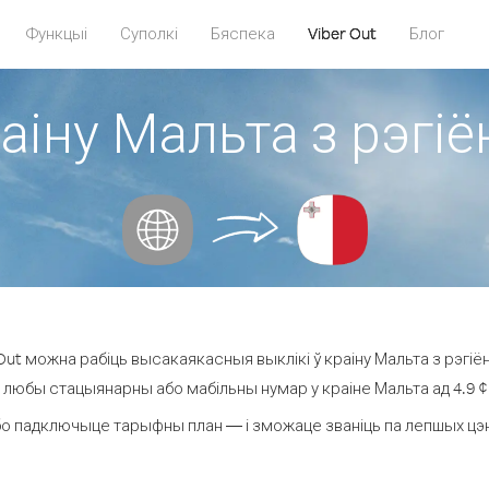
Функцыі
Суполкі
Бяспека
Viber Out
Блог
раіну Мальта з рэгі
ut можна рабіць высакаякасныя выклікі ў краіну Мальта з рэгіё
а любы стацыянарны або мабільны нумар у краіне Мальта ад 4.9 ¢ з
о падключыце тарыфны план — і зможаце званіць па лепшых цэнах