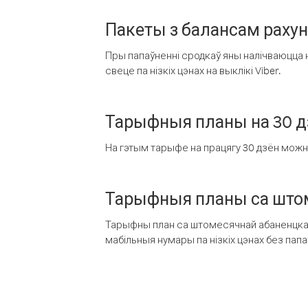
Пакеты з балансам раху
Пры папаўненні сродкаў яны налічваюцца н
свеце па нізкіх цэнах на выклікі Viber.
Тарыфныя планы на 30 д
На гэтым тарыфе на працягу 30 дзён можна 
Тарыфныя планы са штом
Тарыфны план са штомесячнай абаненцкай
мабільныя нумары па нізкіх цэнах без пап