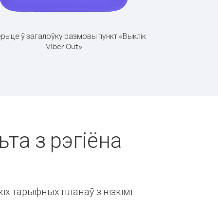
рыце ў загалоўку размовы пункт «Выклік
Viber Out»
ьта з рэгіёна
іх тарыфных планаў з нізкімі