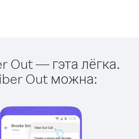
r Out — гэта лёгка.
iber Out можна: