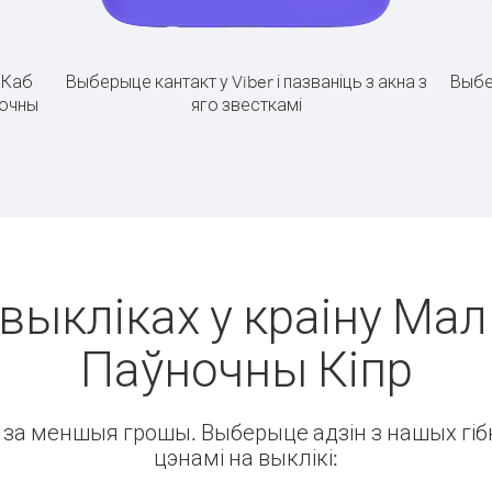
.
Каб
Выберыце кантакт у Viber і пазваніць з акна з
Выбе
ночны
яго звесткамі
выкліках у краіну Мал
Паўночны Кіпр
ін за меншыя грошы. Выберыце адзін з нашых гібк
цэнамі на выклікі: