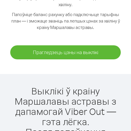
хвіліну.
Папоўніце баланс рахунку або падключыце тарыфны
план — і зможаце званіць па лепшых цэнах за хвіліну ў
краіну Маршалавы астравы.
Прагледзець цэны на выклікі
Выклікі ў краіну
Маршалавы астравы з
дапамогай Viber Out —
гэта лёгка.