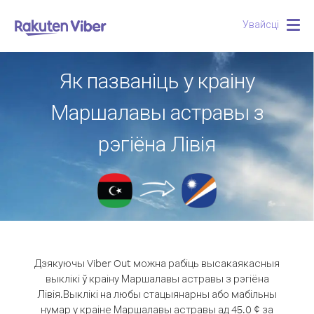
Увайсці
Togg
navig
Як пазваніць у краіну
Маршалавы астравы з
рэгіёна Лівія
Дзякуючы Viber Out можна рабіць высакаякасныя
выклікі ў краіну Маршалавы астравы з рэгіёна
Лівія.
Выклікі на любы стацыянарны або мабільны
нумар у краіне Маршалавы астравы ад 45.0 ¢ за