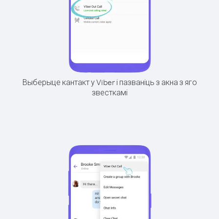
Выберыце кантакт у Viber і пазваніць з акна з яго
звесткамі