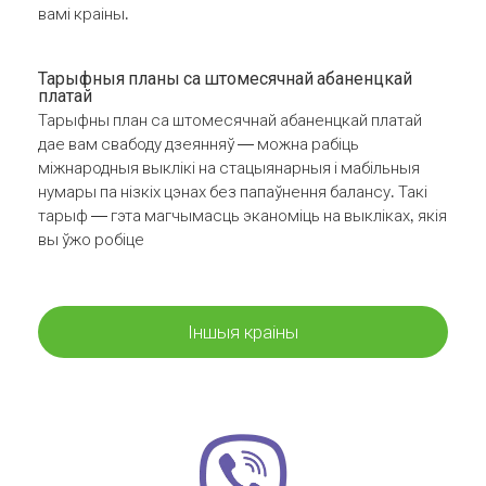
вамі краіны.
Тарыфныя планы са штомесячнай абаненцкай
платай
Тарыфны план са штомесячнай абаненцкай платай
дае вам свабоду дзеянняў — можна рабіць
міжнародныя выклікі на стацыянарныя і мабільныя
нумары па нізкіх цэнах без папаўнення балансу. Такі
тарыф — гэта магчымасць эканоміць на выкліках, якія
вы ўжо робіце
Іншыя краіны