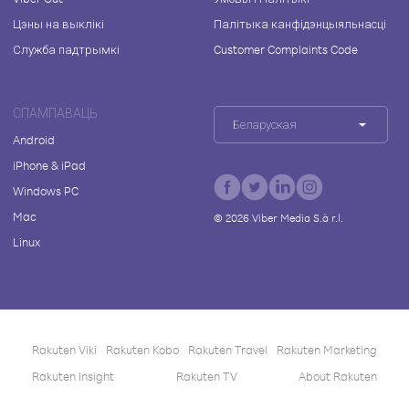
Цэны на выклікі
Палітыка канфідэнцыяльнасці
Служба падтрымкі
Customer Complaints Code
СПАМПАВАЦЬ
Беларуская
Android
iPhone & iPad
Windows PC
Mac
©
2026
Viber Media S.à r.l.
Linux
Rakuten Viki
Rakuten Kobo
Rakuten Travel
Rakuten Marketing
Rakuten Insight
Rakuten TV
About Rakuten