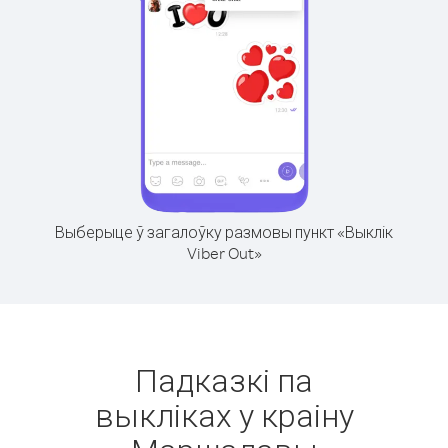
Выберыце ў загалоўку размовы пункт «Выклік
Viber Out»
Падказкі па
выкліках у краіну