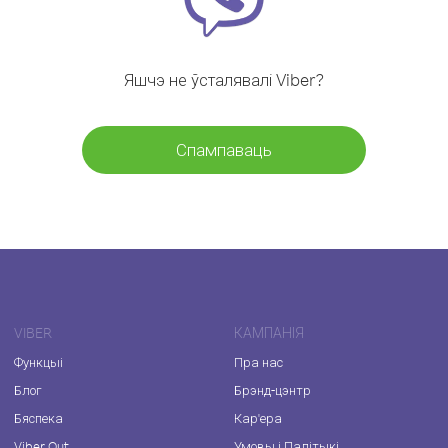
Яшчэ не ўсталявалі Viber?
Спампаваць
VIBER
КАМПАНІЯ
Функцыі
Пра нас
Блог
Брэнд-цэнтр
Бяспека
Кар'ера
Viber Out
Умовы і Палітыкі