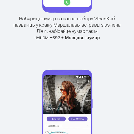
Набярыце нумар на панэлі набору Viber.
Каб
пазваніць у краіну Маршалавы астравы з рэгіёна
Лівія, набірайце нумар такім
чынам:
+
+
692
Мясцовы нумар