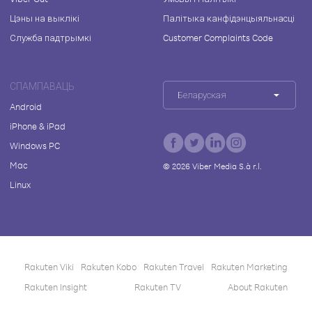
Цэны на выклікі
Палітыка канфідэнцыяльнасці
Служба падтрымкі
Customer Complaints Code
СПАМПАВАЦЬ
Беларуская
Android
iPhone & iPad
Windows PC
Mac
©
2026
Viber Media S.à r.l.
Linux
Rakuten Viki
Rakuten Kobo
Rakuten Travel
Rakuten Marketing
Rakuten Insight
Rakuten TV
About Rakuten