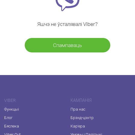
Яшчэ не ўсталявалі Viber?
Спампаваць
VIBER
КАМПАНІЯ
Функцыі
Пра нас
Блог
Брэнд-цэнтр
Бяспека
Кар'ера
Viber Out
Умовы і Палітыкі