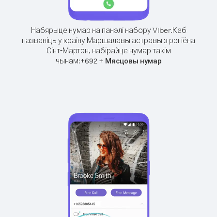
Набярыце нумар на панэлі набору Viber.
Каб
пазваніць у краіну Маршалавы астравы з рэгіёна
Сінт-Мартэн, набірайце нумар такім
чынам:
+
+
692
Мясцовы нумар