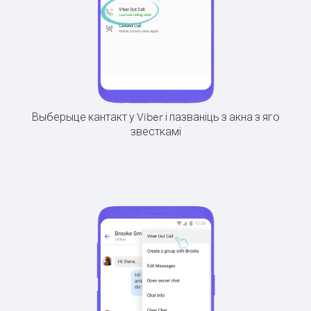
Выберыце кантакт у Viber і пазваніць з акна з яго
звесткамі