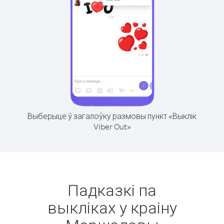
Выберыце ў загалоўку размовы пункт «Выклік
Viber Out»
Падказкі па
выкліках у краіну