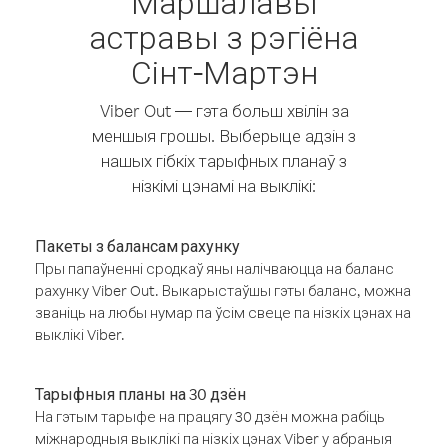
Маршалавы
астравы з рэгіёна
Сінт-Мартэн
Viber Out — гэта больш хвілін за
меншыя грошы. Выберыце адзін з
нашых гібкіх тарыфных планаў з
нізкімі цэнамі на выклікі:
Пакеты з балансам рахунку
Пры папаўненні сродкаў яны налічваюцца на баланс
рахунку Viber Out. Выкарыстаўшы гэты баланс, можна
званіць на любы нумар па ўсім свеце па нізкіх цэнах на
выклікі Viber.
Тарыфныя планы на 30 дзён
На гэтым тарыфе на працягу 30 дзён можна рабіць
міжнародныя выклікі па нізкіх цэнах Viber у абраныя