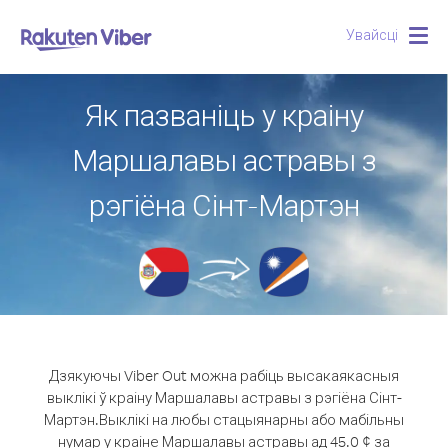
Увайсці
Togg
navig
Як пазваніць у краіну
Маршалавы астравы з
рэгіёна Сінт-Мартэн
Дзякуючы Viber Out можна рабіць высакаякасныя
выклікі ў краіну Маршалавы астравы з рэгіёна Сінт-
Мартэн.
Выклікі на любы стацыянарны або мабільны
нумар у краіне Маршалавы астравы ад 45.0 ¢ за