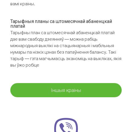
вамі краіны.
Тарыфныя планы са штомесячнай абаненцкай
платай
Тарыфны план са штомесячнай абаненцкай платай
дае вам свабоду дзеянняў — можна рабіць
міжнародныя выклікі на стацыянарныя і мабільныя
нумары па нізкіх цэнах без папаўнення балансу. Такі
тарыф — гэта магчымасць эканоміць на выкліках, якія
вы ўжо робіце
Іншыя краіны