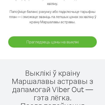
хвіліну.
Папоўніце баланс рахунку або падключыце тарыфны
план — і зможаце званіць па лепшых цэнах за хвіліну ў
краіну Маршалавы астравы.
Прагледзець цэны на выклікі
Выклікі ў краіну
Маршалавы астравы з
дапамогай Viber Out —
гэта лёгка.