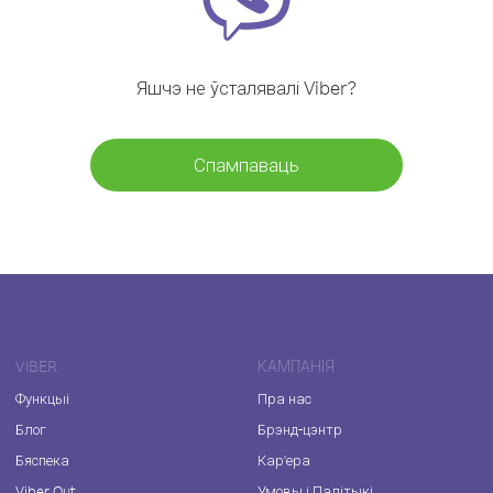
Яшчэ не ўсталявалі Viber?
Спампаваць
VIBER
КАМПАНІЯ
Функцыі
Пра нас
Блог
Брэнд-цэнтр
Бяспека
Кар'ера
Viber Out
Умовы і Палітыкі