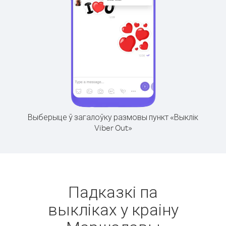
Выберыце ў загалоўку размовы пункт «Выклік
Viber Out»
Падказкі па
выкліках у краіну