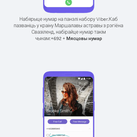
Набярыце нумар на панэлі набору Viber.
Каб
пазваніць у краіну Маршалавы астравы з рэгіёна
Свазіленд, набірайце нумар такім
чынам:
+
+
692
Мясцовы нумар