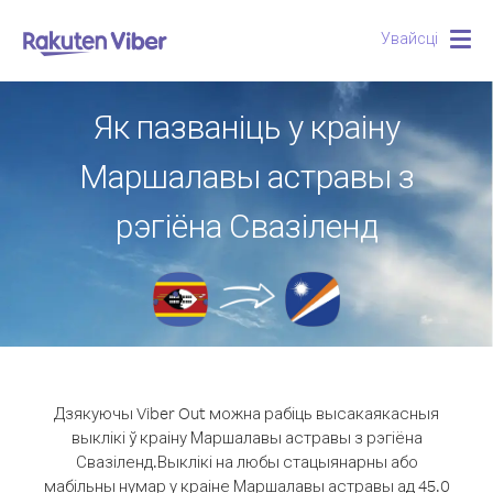
Увайсці
Togg
navig
Як пазваніць у краіну
Маршалавы астравы з
рэгіёна Свазіленд
Дзякуючы Viber Out можна рабіць высакаякасныя
выклікі ў краіну Маршалавы астравы з рэгіёна
Свазіленд.
Выклікі на любы стацыянарны або
мабільны нумар у краіне Маршалавы астравы ад 45.0