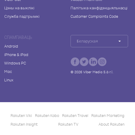
Цэны на выклікі
Палітыка канфідэнцыяльнасці
Служба падтрымкі
Customer Complaints Code
СПАМПАВАЦЬ
Беларуская
Android
iPhone & iPad
Windows PC
Mac
©
2026
Viber Media S.à r.l.
Linux
Rakuten Viki
Rakuten Kobo
Rakuten Travel
Rakuten Marketing
Rakuten Insight
Rakuten TV
About Rakuten