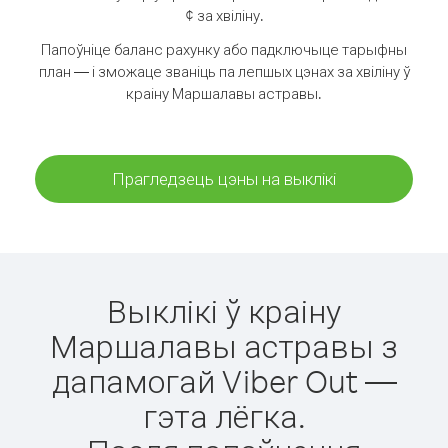
¢ за хвіліну.
Папоўніце баланс рахунку або падключыце тарыфны
план — і зможаце званіць па лепшых цэнах за хвіліну ў
краіну Маршалавы астравы.
Прагледзець цэны на выклікі
Выклікі ў краіну
Маршалавы астравы з
дапамогай Viber Out —
гэта лёгка.