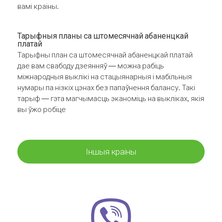
вамі краіны.
Тарыфныя планы са штомесячнай абаненцкай
платай
Тарыфны план са штомесячнай абаненцкай платай
дае вам свабоду дзеянняў — можна рабіць
міжнародныя выклікі на стацыянарныя і мабільныя
нумары па нізкіх цэнах без папаўнення балансу. Такі
тарыф — гэта магчымасць эканоміць на выкліках, якія
вы ўжо робіце
Іншыя краіны