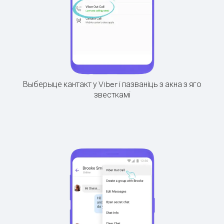
Выберыце кантакт у Viber і пазваніць з акна з яго
звесткамі