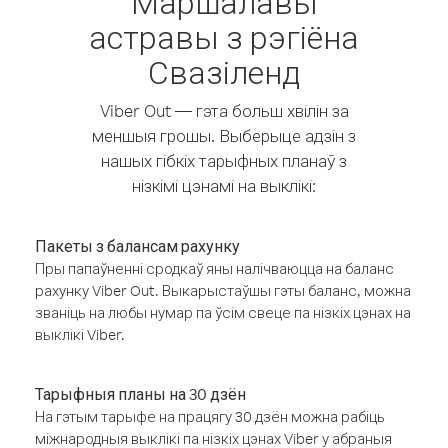
Маршалавы
астравы з рэгіёна
Свазіленд
Viber Out — гэта больш хвілін за
меншыя грошы. Выберыце адзін з
нашых гібкіх тарыфных планаў з
нізкімі цэнамі на выклікі:
Пакеты з балансам рахунку
Пры папаўненні сродкаў яны налічваюцца на баланс
рахунку Viber Out. Выкарыстаўшы гэты баланс, можна
званіць на любы нумар па ўсім свеце па нізкіх цэнах на
выклікі Viber.
Тарыфныя планы на 30 дзён
На гэтым тарыфе на працягу 30 дзён можна рабіць
міжнародныя выклікі па нізкіх цэнах Viber у абраныя