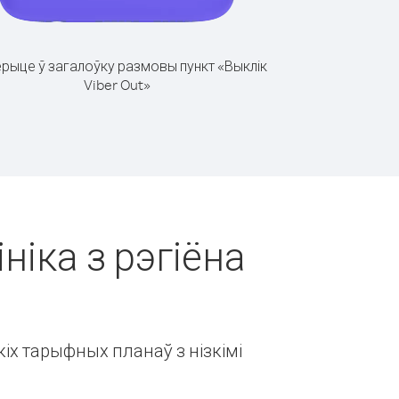
рыце ў загалоўку размовы пункт «Выклік
Viber Out»
ніка з рэгіёна
іх тарыфных планаў з нізкімі