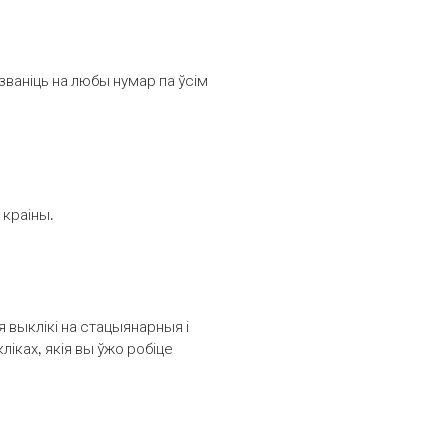
званіць на любы нумар па ўсім
 краіны.
выклікі на стацыянарныя і
іках, якія вы ўжо робіце