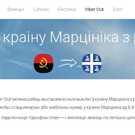
Функцыі
Суполкі
Бяспека
Viber Out
Блог
 краіну Марцініка з
r Out можна рабіць высакаякасныя выклікі ў краіну Марцініка з р
любы стацыянарны або мабільны нумар у краіне Марцініка ад 5.9 ¢
 падключыце тарыфны план — і зможаце званіць па лепшых цэнах з