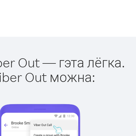
ber Out — гэта лёгка.
iber Out можна: