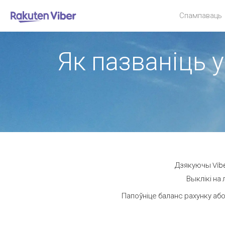
Спампаваць
Як пазваніць у
Дзякуючы Vibe
Выклікі на 
Папоўніце баланс рахунку або