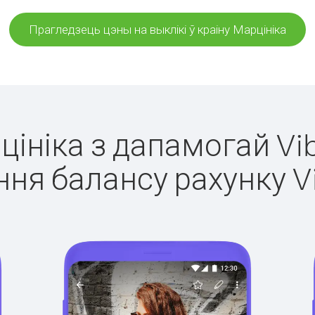
Прагледзець цэны на выклікі ў краіну Марцініка
цініка з дапамогай Vi
ня балансу рахунку V