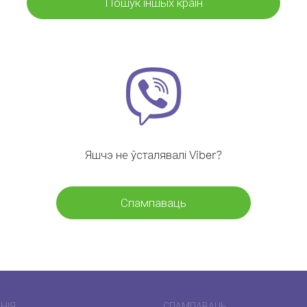
Пошук іншых краін
Яшчэ не ўсталявалі Viber?
Спампаваць
НІЯ
СПАМПАВАЦЬ