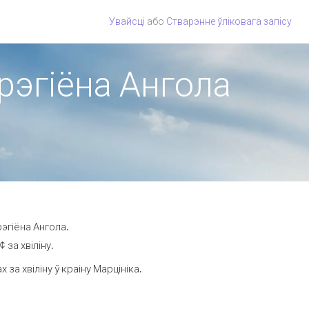
Увайсці
або
Стварэнне ўліковага запісу
 рэгіёна Ангола
эгіёна Ангола.
 за хвіліну.
а хвіліну ў краіну Марцініка.