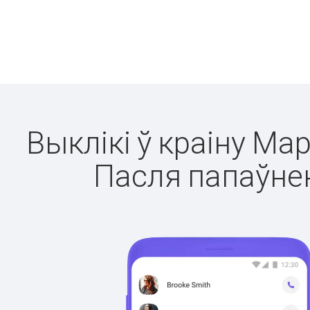
Выклікі ў краіну Мар
Пасля папаўнен