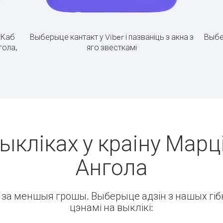
.
Каб
Выберыце кантакт у Viber і пазваніць з акна з
Выбе
гола,
яго звесткамі
ыкліках у краіну Марці
Ангола
ін за меншыя грошы. Выберыце адзін з нашых гібк
цэнамі на выклікі: