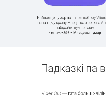
Набярыце нумар на панэлі набору Viber
пазваніць у краіну Марцініка з рэгіёна Ан
набірайце нумар такім
чынам:
+
+
596
Мясцовы нумар
Падказкі па в
Viber Out — гэта больш хвіл