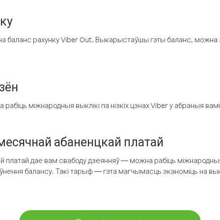
нку
а баланс рахунку Viber Out. Выкарыстаўшы гэты баланс, можна 
зён
рабіць міжнародныя выклікі па нізкіх цэнах Viber у абраныя вамі
есячнай абаненцкай платай
 платай дае вам свабоду дзеянняў — можна рабіць міжнародныя 
аўнення балансу. Такі тарыф — гэта магчымасць эканоміць на выкл