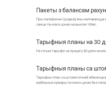
Пакеты з балансам раху
Пры папаўненні сродкаў яны налічваюцца н
свеце па нізкіх цэнах на выклікі Viber.
Тарыфныя планы на 30 д
На гэтым тарыфе на працягу 30 дзён можна 
Тарыфныя планы са штом
Тарыфны план са штомесячнай абаненцкай
мабільныя нумары па нізкіх цэнах без пап