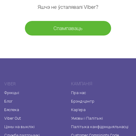
Яшчэ не ўсталявалі Viber?
Спампаваць
VIBER
КАМПАНІЯ
Функцыі
Пра нас
Блог
Брэнд-цэнтр
Бяспека
Кар'ера
Viber Out
Умовы і Палітыкі
Цэны на выклікі
Палітыка канфідэнцыяльнасці
Служба падтрымкі
Customer Complaints Code