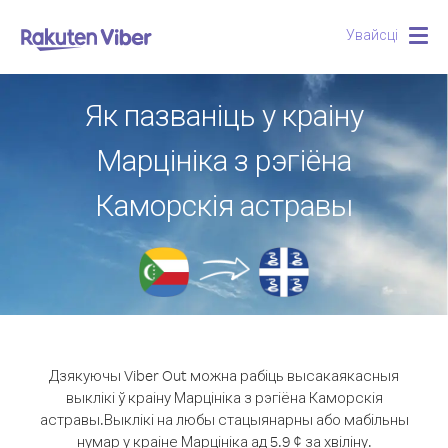
Увайсці
Togg
navig
Як пазваніць у краіну
Марцініка з рэгіёна
Каморскія астравы
Дзякуючы Viber Out можна рабіць высакаякасныя
выклікі ў краіну Марцініка з рэгіёна Каморскія
астравы.
Выклікі на любы стацыянарны або мабільны
нумар у краіне Марцініка ад 5.9 ¢ за хвіліну.