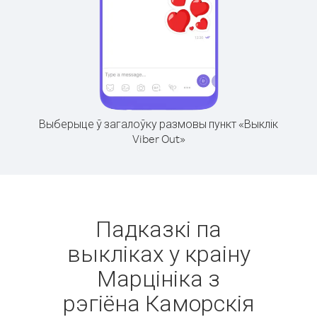
Выберыце ў загалоўку размовы пункт «Выклік
Viber Out»
Падказкі па
выкліках у краіну
Марцініка з
рэгіёна Каморскія