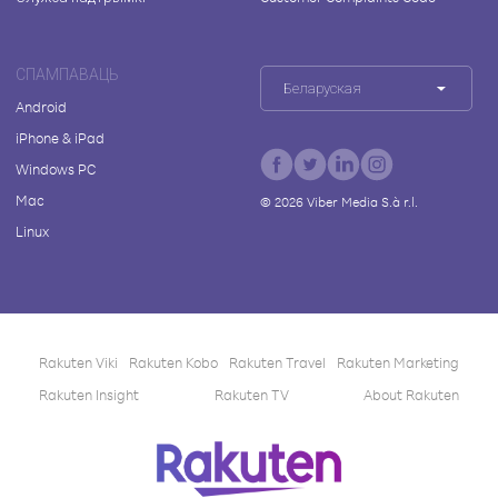
СПАМПАВАЦЬ
Беларуская
Android
iPhone & iPad
Windows PC
Mac
©
2026
Viber Media S.à r.l.
Linux
Rakuten Viki
Rakuten Kobo
Rakuten Travel
Rakuten Marketing
Rakuten Insight
Rakuten TV
About Rakuten