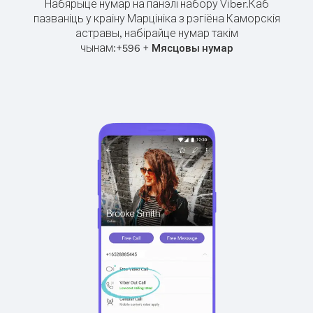
Набярыце нумар на панэлі набору Viber.
Каб
пазваніць у краіну Марцініка з рэгіёна Каморскія
астравы, набірайце нумар такім
чынам:
+
+
596
Мясцовы нумар