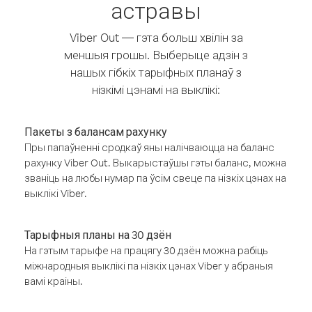
астравы
Viber Out — гэта больш хвілін за
меншыя грошы. Выберыце адзін з
нашых гібкіх тарыфных планаў з
нізкімі цэнамі на выклікі:
Пакеты з балансам рахунку
Пры папаўненні сродкаў яны налічваюцца на баланс
рахунку Viber Out. Выкарыстаўшы гэты баланс, можна
званіць на любы нумар па ўсім свеце па нізкіх цэнах на
выклікі Viber.
Тарыфныя планы на 30 дзён
На гэтым тарыфе на працягу 30 дзён можна рабіць
міжнародныя выклікі па нізкіх цэнах Viber у абраныя
вамі краіны.