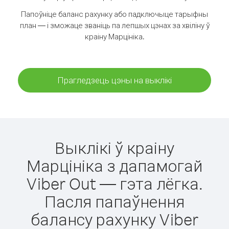
Папоўніце баланс рахунку або падключыце тарыфны
план — і зможаце званіць па лепшых цэнах за хвіліну ў
краіну Марцініка.
Прагледзець цэны на выклікі
Выклікі ў краіну
Марцініка з дапамогай
Viber Out — гэта лёгка.
Пасля папаўнення
балансу рахунку Viber