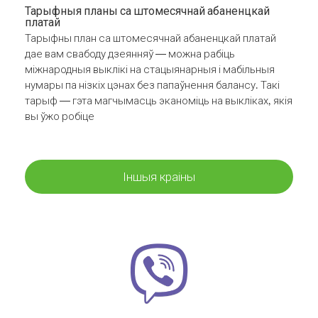
Тарыфныя планы са штомесячнай абаненцкай
платай
Тарыфны план са штомесячнай абаненцкай платай
дае вам свабоду дзеянняў — можна рабіць
міжнародныя выклікі на стацыянарныя і мабільныя
нумары па нізкіх цэнах без папаўнення балансу. Такі
тарыф — гэта магчымасць эканоміць на выкліках, якія
вы ўжо робіце
Іншыя краіны