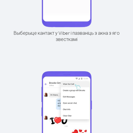
Выберыце кантакт у Viber і пазваніць з акна з яго
звесткамі