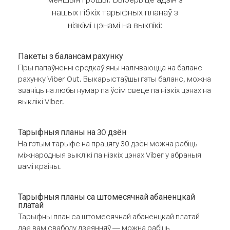
нашых гібкіх тарыфных планаў з
нізкімі цэнамі на выклікі:
Пакеты з балансам рахунку
Пры папаўненні сродкаў яны налічваюцца на баланс
рахунку Viber Out. Выкарыстаўшы гэты баланс, можна
званіць на любы нумар па ўсім свеце па нізкіх цэнах на
выклікі Viber.
Тарыфныя планы на 30 дзён
На гэтым тарыфе на працягу 30 дзён можна рабіць
міжнародныя выклікі па нізкіх цэнах Viber у абраныя
вамі краіны.
Тарыфныя планы са штомесячнай абаненцкай
платай
Тарыфны план са штомесячнай абаненцкай платай
дае вам свабоду дзеянняў — можна рабіць