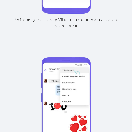
Выберыце кантакт у Viber і пазваніць з акна з яго
звесткамі