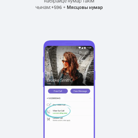
набірайце нумар такім
чынам:
+
+
596
Мясцовы нумар