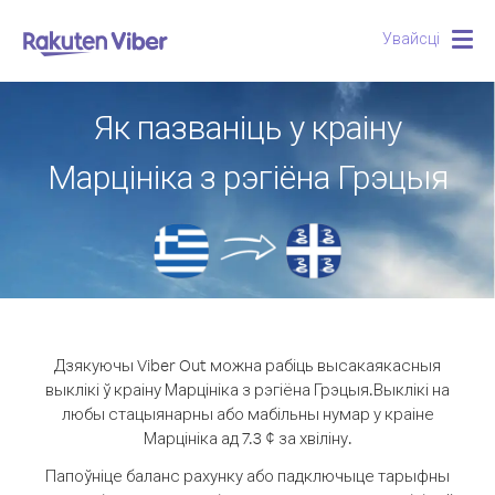
Увайсці
Togg
navig
Як пазваніць у краіну
Марцініка з рэгіёна Грэцыя
Дзякуючы Viber Out можна рабіць высакаякасныя
выклікі ў краіну Марцініка з рэгіёна Грэцыя.
Выклікі на
любы стацыянарны або мабільны нумар у краіне
Марцініка ад 7.3 ¢ за хвіліну.
Папоўніце баланс рахунку або падключыце тарыфны