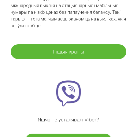
міжнародныя выклікі на стацыянарныя і мабільныя
нумары па нізкіх цэнах без папаўнення балансу. Такі
тарыф — гэта магчымасць эканоміць на выкліках, якія
вы ўжо робіце
Іншыя краіны
Яшчэ не ўсталявалі Viber?