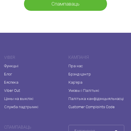
Спампаваць
VIBER
КАМПАНІЯ
Функцыі
Пра нас
Блог
Брэнд-цэнтр
Бяспека
Кар'ера
Viber Out
Умовы і Палітыкі
Цэны на выклікі
Палітыка канфідэнцыяльнасці
Служба падтрымкі
Customer Complaints Code
СПАМПАВАЦЬ
Беларуская