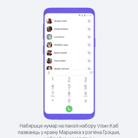
Набярыце нумар на панэлі набору Viber.
Каб
пазваніць у краіну Марцініка з рэгіёна Грэцыя,