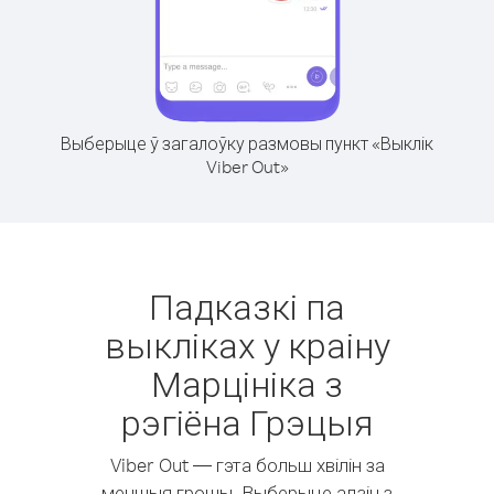
Выберыце ў загалоўку размовы пункт «Выклік
Viber Out»
Падказкі па
выкліках у краіну
Марцініка з
рэгіёна Грэцыя
Viber Out — гэта больш хвілін за
меншыя грошы. Выберыце адзін з