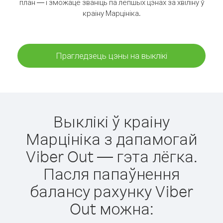
план — і зможаце званіць па лепшых цэнах за хвіліну ў
краіну Марцініка.
Прагледзець цэны на выклікі
Выклікі ў краіну
Марцініка з дапамогай
Viber Out — гэта лёгка.
Пасля папаўнення
балансу рахунку Viber
Out можна: