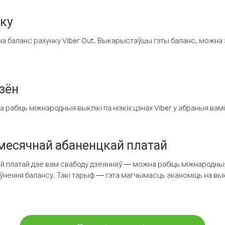
нку
а баланс рахунку Viber Out. Выкарыстаўшы гэты баланс, можна 
зён
рабіць міжнародныя выклікі па нізкіх цэнах Viber у абраныя вамі
есячнай абаненцкай платай
 платай дае вам свабоду дзеянняў — можна рабіць міжнародныя 
аўнення балансу. Такі тарыф — гэта магчымасць эканоміць на выкл