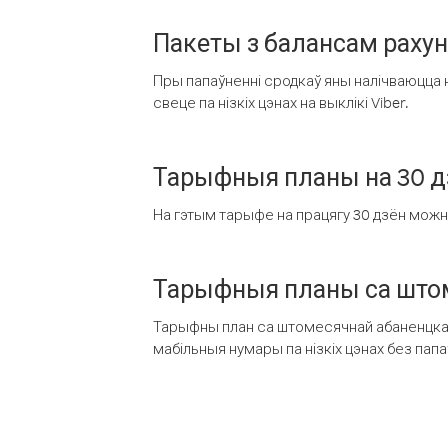
Пакеты з балансам раху
Пры папаўненні сродкаў яны налічваюцца н
свеце па нізкіх цэнах на выклікі Viber.
Тарыфныя планы на 30 д
На гэтым тарыфе на працягу 30 дзён можна 
Тарыфныя планы са штом
Тарыфны план са штомесячнай абаненцкай
мабільныя нумары па нізкіх цэнах без пап