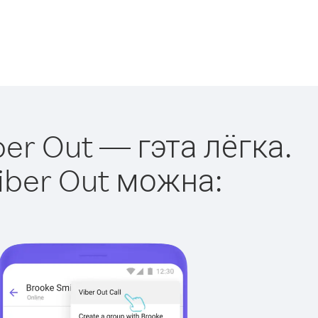
ber Out — гэта лёгка.
iber Out можна: