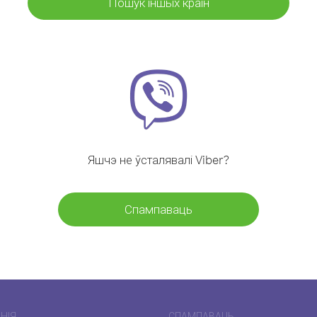
Пошук іншых краін
Яшчэ не ўсталявалі Viber?
Спампаваць
НІЯ
СПАМПАВАЦЬ