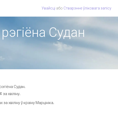
Увайсці
або
Стварэнне ўліковага запісу
 рэгіёна Судан
рэгіёна Судан.
 за хвіліну.
а хвіліну ў краіну Марцініка.