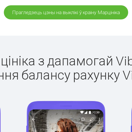
Прагледзець цэны на выклікі ў краіну Марцініка
цініка з дапамогай Vi
ня балансу рахунку V