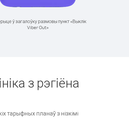
рыце ў загалоўку размовы пункт «Выклік
Viber Out»
ніка з рэгіёна
іх тарыфных планаў з нізкімі