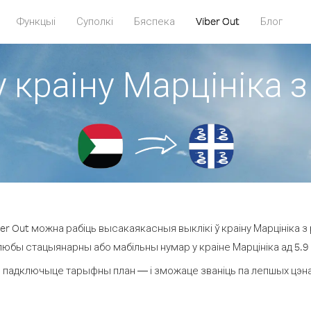
Функцыі
Суполкі
Бяспека
Viber Out
Блог
у краіну Марцініка з
r Out можна рабіць высакаякасныя выклікі ў краіну Марцініка з 
любы стацыянарны або мабільны нумар у краіне Марцініка ад 5.9 ¢
 падключыце тарыфны план — і зможаце званіць па лепшых цэнах з