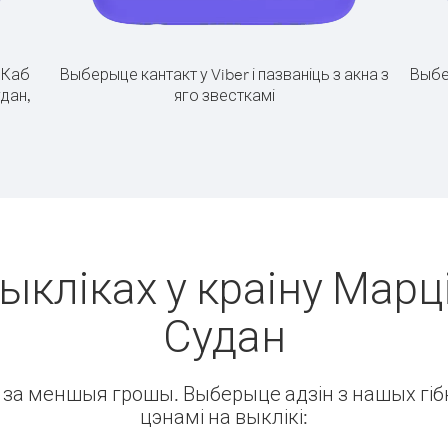
.
Каб
Выберыце кантакт у Viber і пазваніць з акна з
Выбе
удан,
яго звесткамі
ыкліках у краіну Марці
Судан
ін за меншыя грошы. Выберыце адзін з нашых гібк
цэнамі на выклікі: