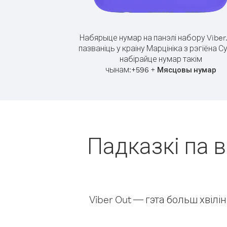
Набярыце нумар на панэлі набору Viber
пазваніць у краіну Марцініка з рэгіёна С
набірайце нумар такім
чынам:
+
+
596
Мясцовы нумар
Падказкі па в
Viber Out — гэта больш хвіл