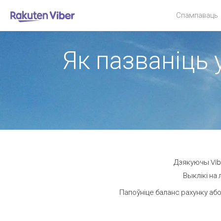
Спампаваць
Як пазваніць 
Дзякуючы Vibe
Выклікі на 
Папоўніце баланс рахунку або