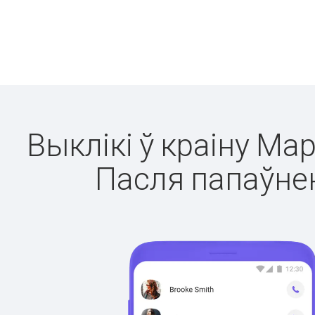
Выклікі ў краіну Мар
Пасля папаўнен