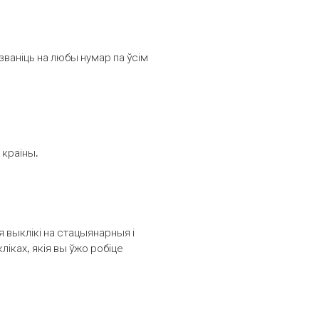
званіць на любы нумар па ўсім
 краіны.
выклікі на стацыянарныя і
іках, якія вы ўжо робіце