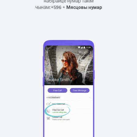
набірайце нумар такім
чынам:
+
+
596
Мясцовы нумар