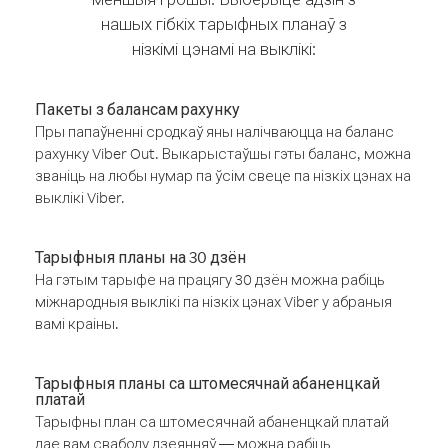
нашых гібкіх тарыфных планаў з
нізкімі цэнамі на выклікі:
Пакеты з балансам рахунку
Пры папаўненні сродкаў яны налічваюцца на баланс
рахунку Viber Out. Выкарыстаўшы гэты баланс, можна
званіць на любы нумар па ўсім свеце па нізкіх цэнах на
выклікі Viber.
Тарыфныя планы на 30 дзён
На гэтым тарыфе на працягу 30 дзён можна рабіць
міжнародныя выклікі па нізкіх цэнах Viber у абраныя
вамі краіны.
Тарыфныя планы са штомесячнай абаненцкай
платай
Тарыфны план са штомесячнай абаненцкай платай
дае вам свабоду дзеянняў — можна рабіць