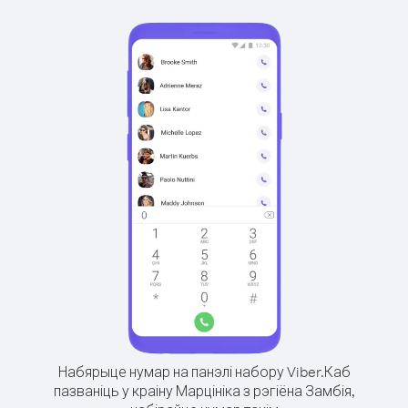
Набярыце нумар на панэлі набору Viber.
Каб
пазваніць у краіну Марцініка з рэгіёна Замбія,