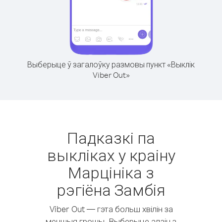
Выберыце ў загалоўку размовы пункт «Выклік
Viber Out»
Падказкі па
выкліках у краіну
Марцініка з
рэгіёна Замбія
Viber Out — гэта больш хвілін за
меншыя грошы. Выберыце адзін з