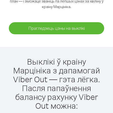
план — і зможаце званіць па лепшых цэнах за хвіліну ў
краіну Марцініка.
Прагледзець цэны на выклікі
Выклікі ў краіну
Марцініка з дапамогай
Viber Out — гэта лёгка.
Пасля папаўнення
балансу рахунку Viber
Out можна: