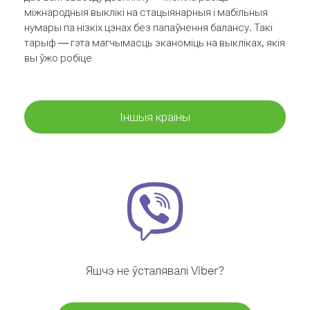
міжнародныя выклікі на стацыянарныя і мабільныя
нумары па нізкіх цэнах без папаўнення балансу. Такі
тарыф — гэта магчымасць эканоміць на выкліках, якія
вы ўжо робіце
Іншыя краіны
Яшчэ не ўсталявалі Viber?