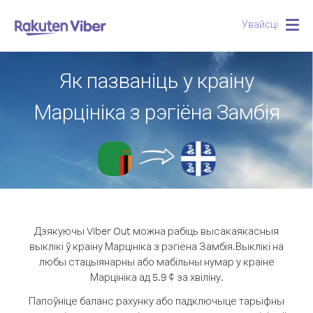
Увайсці
Togg
navig
Як пазваніць у краіну
Марцініка з рэгіёна Замбія
Дзякуючы Viber Out можна рабіць высакаякасныя
выклікі ў краіну Марцініка з рэгіёна Замбія.
Выклікі на
любы стацыянарны або мабільны нумар у краіне
Марцініка ад 5.9 ¢ за хвіліну.
Папоўніце баланс рахунку або падключыце тарыфны