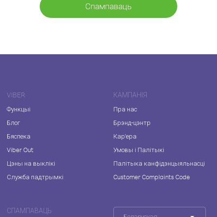
Спампаваць
VIBER
КАМПАНІЯ
Функцыі
Пра нас
Блог
Брэнд-цэнтр
Бяспека
Кар'ера
Viber Out
Умовы і Палітыкі
Цэны на выклікі
Палітыка канфідэнцыяльнасці
Служба падтрымкі
Customer Complaints Code
СПАМПАВАЦЬ
Беларуская