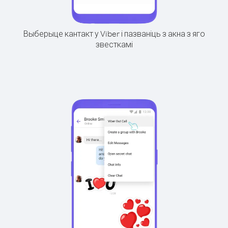
Выберыце кантакт у Viber і пазваніць з акна з яго
звесткамі