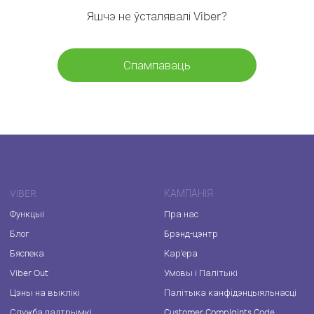
Яшчэ не ўсталявалі Viber?
Спампаваць
VIBER
КАМПАНІЯ
Функцыі
Пра нас
Блог
Брэнд-цэнтр
Бяспека
Кар'ера
Viber Out
Умовы і Палітыкі
Цэны на выклікі
Палітыка канфідэнцыяльнасці
Служба падтрымкі
Customer Complaints Code