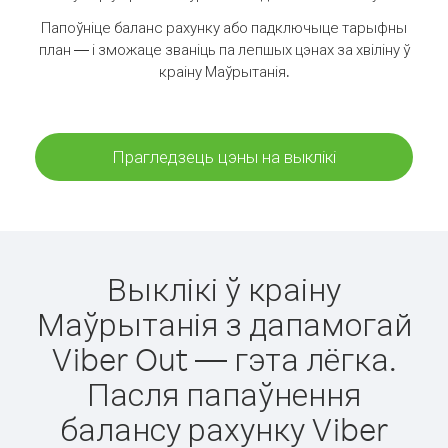
Папоўніце баланс рахунку або падключыце тарыфны
план — і зможаце званіць па лепшых цэнах за хвіліну ў
краіну Маўрытанія.
Прагледзець цэны на выклікі
Выклікі ў краіну
Маўрытанія з дапамогай
Viber Out — гэта лёгка.
Пасля папаўнення
балансу рахунку Viber