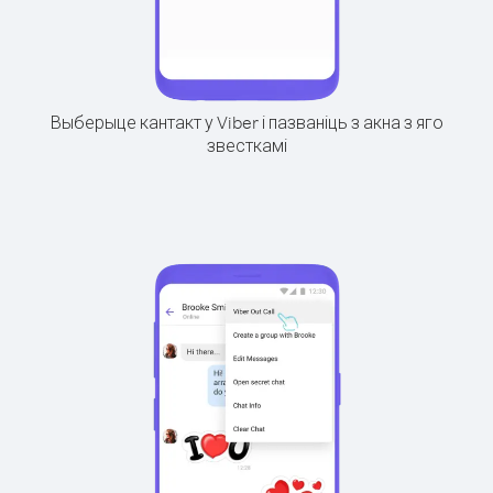
Выберыце кантакт у Viber і пазваніць з акна з яго
звесткамі