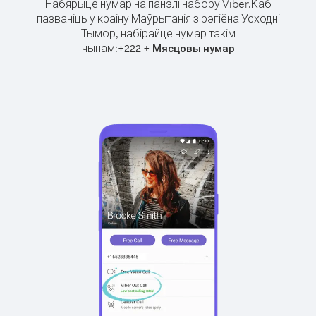
Набярыце нумар на панэлі набору Viber.
Каб
пазваніць у краіну Маўрытанія з рэгіёна Усходні
Тымор, набірайце нумар такім
чынам:
+
+
222
Мясцовы нумар