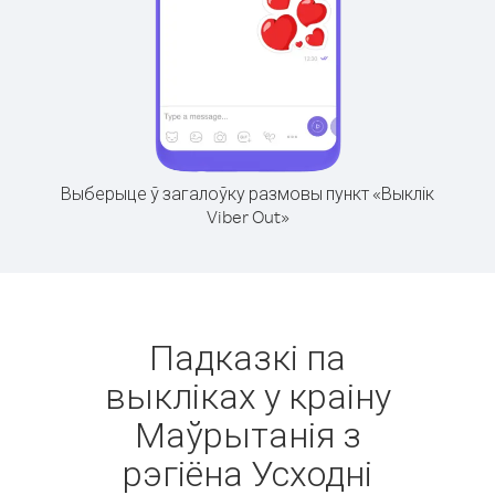
Выберыце ў загалоўку размовы пункт «Выклік
Viber Out»
Падказкі па
выкліках у краіну
Маўрытанія з
рэгіёна Усходні