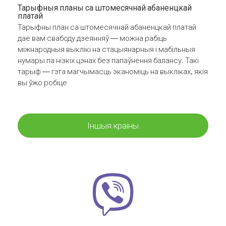
Тарыфныя планы са штомесячнай абаненцкай
платай
Тарыфны план са штомесячнай абаненцкай платай
дае вам свабоду дзеянняў — можна рабіць
міжнародныя выклікі на стацыянарныя і мабільныя
нумары па нізкіх цэнах без папаўнення балансу. Такі
тарыф — гэта магчымасць эканоміць на выкліках, якія
вы ўжо робіце
Іншыя краіны