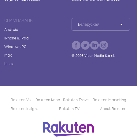
СПАМПАВАЦЬ
Беларуская
Android
iPhone & iPad
Windows PC
Mac
©
2026
Viber Media S.à r.l.
Linux
Rakuten Viki
Rakuten Kobo
Rakuten Travel
Rakuten Marketing
Rakuten Insight
Rakuten TV
About Rakuten