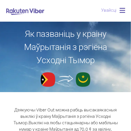
Увайсці
Togg
navig
Як пазваніць у краіну
Маўрытанія з рэгіёна
Усходні Тымор
Дзякуючы Viber Out можна рабіць высакаякасныя
выклікі ў краіну Маўрытанія з рэгіёна Усходні
Тымор.
Выклікі на любы стацыянарны або мабільны
нумар у краіне Маўрытанія ад 70.0 ¢ за хвіліну.