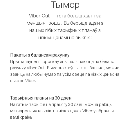
Тымор
Viber Out — гэта больш хвілін за
меншыя грошы. Выберыце адзін з
нашых гібкіх тарыфных планаў з
нізкімі цэнамі на выклікі:
Пакеты з балансам рахунку
Пры папаўненні сродкаў яны налічваюцца на баланс
рахунку Viber Out. Выкарыстаўшы гэты баланс, можна
званіць на любы нумар па ўсім свеце па нізкіх цэнах на
выклікі Viber.
Тарыфныя планы на 30 дзён
На гэтым тарыфе на працягу 30 дзён можна рабіць
міжнародныя выклікі па нізкіх цэнах Viber у абраныя
вамі краіны.