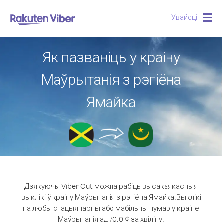
Увайсці
Togg
navig
Як пазваніць у краіну
Маўрытанія з рэгіёна
Ямайка
Дзякуючы Viber Out можна рабіць высакаякасныя
выклікі ў краіну Маўрытанія з рэгіёна Ямайка.
Выклікі
на любы стацыянарны або мабільны нумар у краіне
Маўрытанія ад 70.0 ¢ за хвіліну.