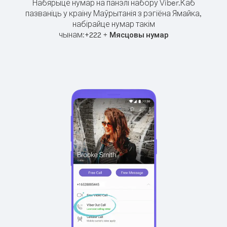
Набярыце нумар на панэлі набору Viber.
Каб
пазваніць у краіну Маўрытанія з рэгіёна Ямайка,
набірайце нумар такім
чынам:
+
+
222
Мясцовы нумар