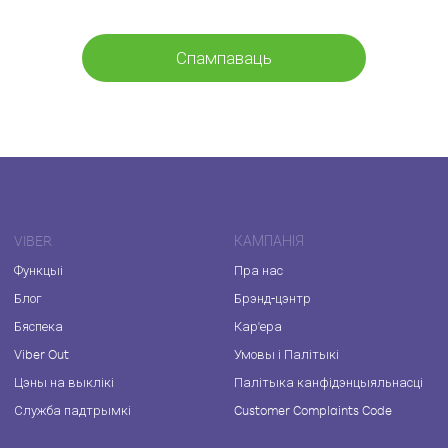
Спампаваць
VIBER
КАМПАНІЯ
Функцыі
Пра нас
Блог
Брэнд-цэнтр
Бяспека
Кар'ера
Viber Out
Умовы і Палітыкі
Цэны на выклікі
Палітыка канфідэнцыяльнасці
Служба падтрымкі
Customer Complaints Code