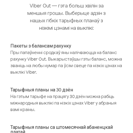
Viber Out — гэта больш хвілін за
меншыя грошы. Выберыце адзін з
нашых гібкіх тарыфных планаў з
нізкімі цэнамі на выклікі:
Пакеты з балансам рахунку
Пры папаўненні сродкаў яны налічваюцца на баланс
рахунку Viber Out. Выкарыстаўшы гэты баланс, можна
званіць на любы нумар па ўсім свеце па нізкіх цэнах на
выклікі Viber.
Тарыфныя планы на 30 дзён
На гэтым тарыфе на працягу 30 дзён можна рабіць
міжнародныя выклікі па нізкіх цэнах Viber у абраныя
вамі краіны.
Тарыфныя планы са штомесячнай абаненцкай
платай