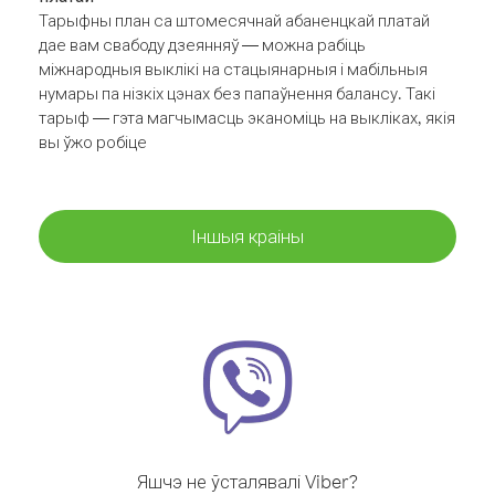
Тарыфны план са штомесячнай абаненцкай платай
дае вам свабоду дзеянняў — можна рабіць
міжнародныя выклікі на стацыянарныя і мабільныя
нумары па нізкіх цэнах без папаўнення балансу. Такі
тарыф — гэта магчымасць эканоміць на выкліках, якія
вы ўжо робіце
Іншыя краіны
Яшчэ не ўсталявалі Viber?