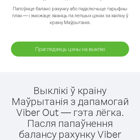
Папоўніце баланс рахунку або падключыце тарыфны
план — і зможаце званіць па лепшых цэнах за хвіліну ў
краіну Маўрытанія.
Прагледзець цэны на выклікі
Выклікі ў краіну
Маўрытанія з дапамогай
Viber Out — гэта лёгка.
Пасля папаўнення
балансу рахунку Viber