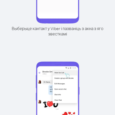
Выберыце кантакт у Viber і пазваніць з акна з яго
звесткамі