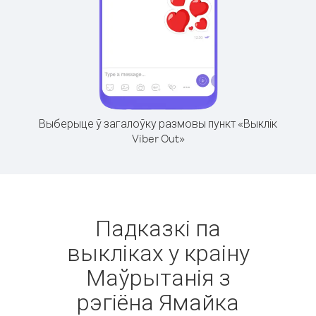
Выберыце ў загалоўку размовы пункт «Выклік
Viber Out»
Падказкі па
выкліках у краіну
Маўрытанія з
рэгіёна Ямайка