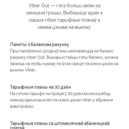
Viber Out — гэта больш хвілін за
меншыя грошы. Выберыце адзін з
нашых гібкіх тарыфных планаў з
нізкімі цэнамі на выклікі:
Пакеты з балансам рахунку
Пры папаўненні сродкаў яны налічваюцца на баланс
рахунку Viber Out. Выкарыстаўшы гэты баланс, можна
званіць на любы нумар па ўсім свеце па нізкіх цэнах на
выклікі Viber.
Тарыфныя планы на 30 дзён
На гэтым тарыфе на працягу 30 дзён можна рабіць
міжнародныя выклікі па нізкіх цэнах Viber у абраныя
вамі краіны.
Тарыфныя планы са штомесячнай абаненцкай
платай