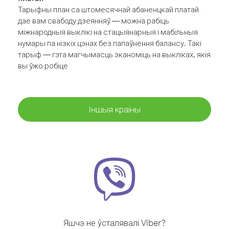
Тарыфны план са штомесячнай абаненцкай платай
дае вам свабоду дзеянняў — можна рабіць
міжнародныя выклікі на стацыянарныя і мабільныя
нумары па нізкіх цэнах без папаўнення балансу. Такі
тарыф — гэта магчымасць эканоміць на выкліках, якія
вы ўжо робіце
Іншыя краіны
Яшчэ не ўсталявалі Viber?