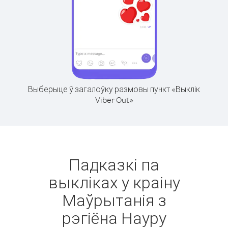
Выберыце ў загалоўку размовы пункт «Выклік
Viber Out»
Падказкі па
выкліках у краіну
Маўрытанія з
рэгіёна Науру