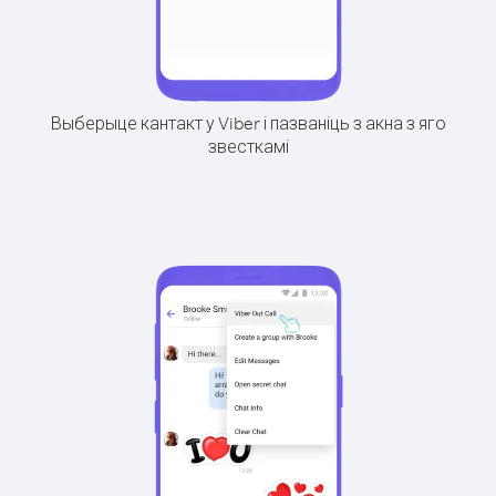
Выберыце кантакт у Viber і пазваніць з акна з яго
звесткамі