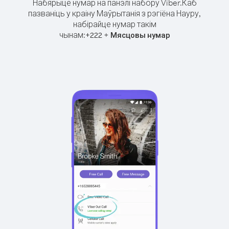
Набярыце нумар на панэлі набору Viber.
Каб
пазваніць у краіну Маўрытанія з рэгіёна Науру,
набірайце нумар такім
чынам:
+
+
222
Мясцовы нумар