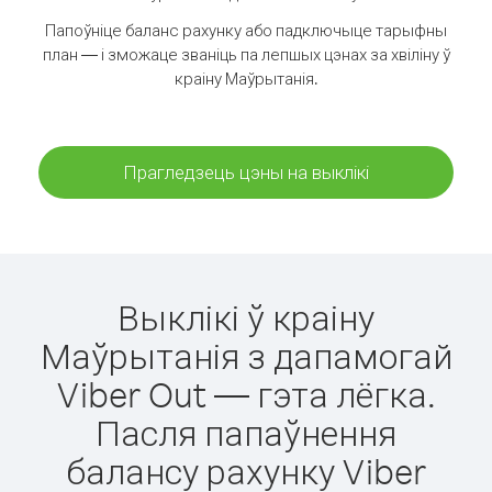
Папоўніце баланс рахунку або падключыце тарыфны
план — і зможаце званіць па лепшых цэнах за хвіліну ў
краіну Маўрытанія.
Прагледзець цэны на выклікі
Выклікі ў краіну
Маўрытанія з дапамогай
Viber Out — гэта лёгка.
Пасля папаўнення
балансу рахунку Viber