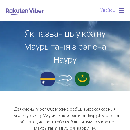
Увайсці
Togg
navig
Як пазваніць у краіну
Маўрытанія з рэгіёна
Науру
Дзякуючы Viber Out можна рабіць высакаякасныя
выклікі ў краіну Маўрытанія з рэгіёна Науру.
Выклікі на
любы стацыянарны або мабільны нумар у краіне
Маўрытанія ад 70.0 ¢ за хвіліну.