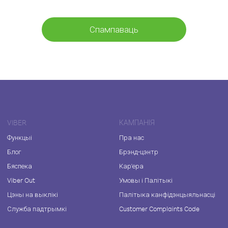
Спампаваць
VIBER
КАМПАНІЯ
Функцыі
Пра нас
Блог
Брэнд-цэнтр
Бяспека
Кар'ера
Viber Out
Умовы і Палітыкі
Цэны на выклікі
Палітыка канфідэнцыяльнасці
Служба падтрымкі
Customer Complaints Code