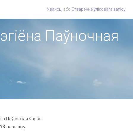
Увайсці
або
Стварэнне ўліковага запісу
рэгіёна Паўночная
ёна Паўночная Карэя.
¢ за хвіліну.