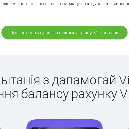
падключыце тарыфны план — і зможаце званіць па лепшых цэнах з
Прагледзець цэны на выклікі ў краіну Маўрытанія
рытанія з дапамогай Vi
ня балансу рахунку V