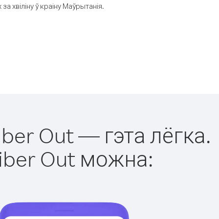
а хвіліну ў краіну Маўрытанія.
ber Out — гэта лёгка.
iber Out можна: