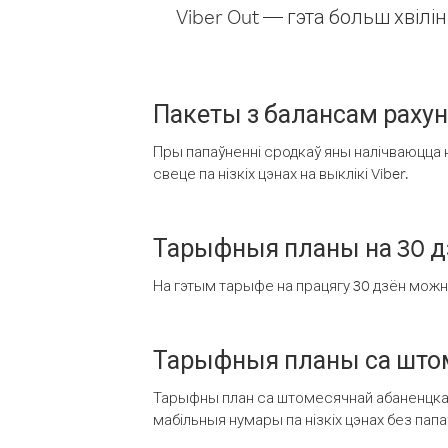
Viber Out — гэта больш хвіл
Пакеты з балансам раху
Пры папаўненні сродкаў яны налічваюцца н
свеце па нізкіх цэнах на выклікі Viber.
Тарыфныя планы на 30 д
На гэтым тарыфе на працягу 30 дзён можна 
Тарыфныя планы са штом
Тарыфны план са штомесячнай абаненцкай
мабільныя нумары па нізкіх цэнах без пап