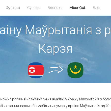
Функцыі
Суполкі
Бяспека
Viber Out
Блог
раіну Маўрытанія з 
Карэя
можна рабіць высакаякасныя выклікі ў краіну Маўрытанія з рэгі
юбы стацыянарны або мабільны нумар у краіне Маўрытанія ад 70.0 