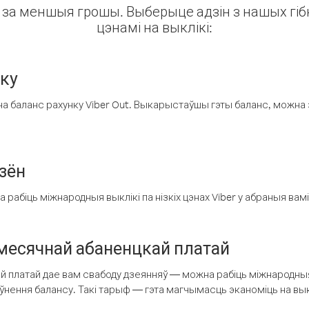
ін за меншыя грошы. Выберыце адзін з нашых гібк
цэнамі на выклікі:
нку
а баланс рахунку Viber Out. Выкарыстаўшы гэты баланс, можна 
зён
рабіць міжнародныя выклікі па нізкіх цэнах Viber у абраныя вамі
есячнай абаненцкай платай
 платай дае вам свабоду дзеянняў — можна рабіць міжнародныя 
аўнення балансу. Такі тарыф — гэта магчымасць эканоміць на выкл