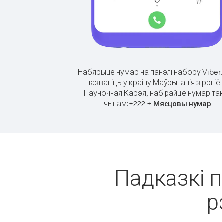
Набярыце нумар на панэлі набору Viber
пазваніць у краіну Маўрытанія з рэгіё
Паўночная Карэя, набірайце нумар та
чынам:
+
+
222
Мясцовы нумар
Падказкі п
р