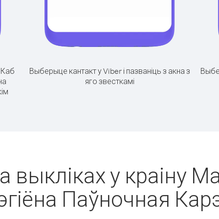
.
Каб
Выберыце кантакт у Viber і пазваніць з акна з
Выбе
на
яго звесткамі
кім
а выкліках у краіну М
эгіёна Паўночная Кар