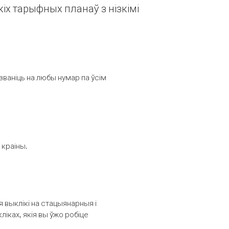
іх тарыфных планаў з нізкімі
званіць на любы нумар па ўсім
 краіны.
выклікі на стацыянарныя і
іках, якія вы ўжо робіце