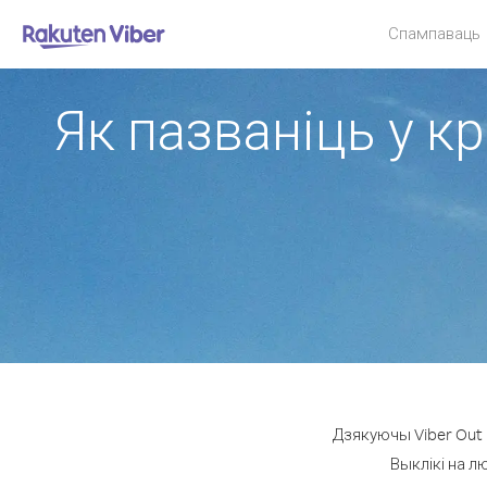
Спампаваць
Як пазваніць у к
Дзякуючы Viber Out 
Выклікі на л