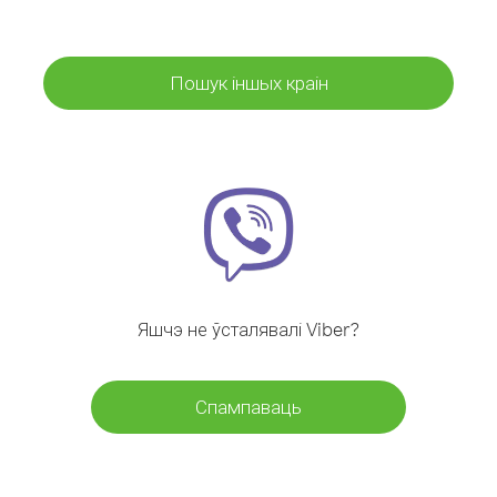
Пошук іншых краін
Яшчэ не ўсталявалі Viber?
Спампаваць