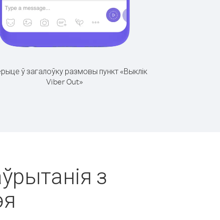
рыце ў загалоўку размовы пункт «Выклік
Viber Out»
аўрытанія з
эя