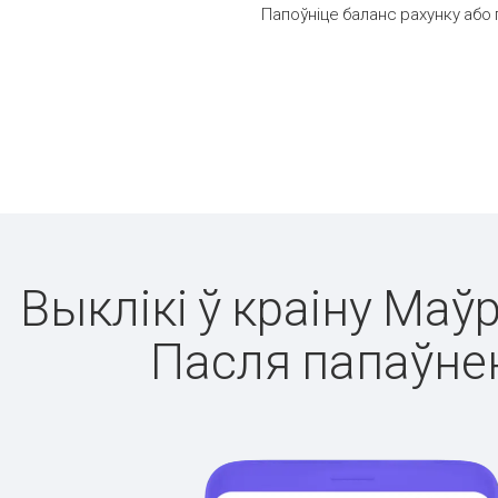
Папоўніце баланс рахунку або 
Выклікі ў краіну Маў
Пасля папаўнен