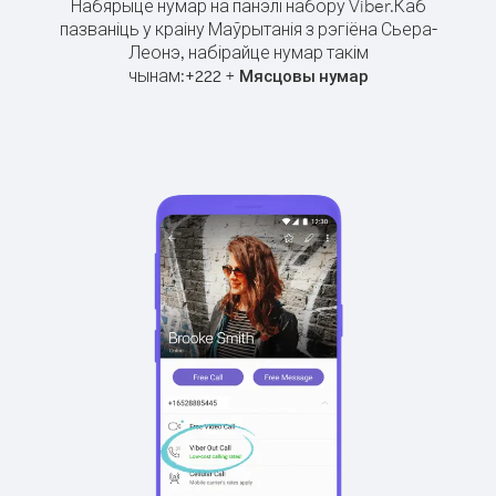
Набярыце нумар на панэлі набору Viber.
Каб
пазваніць у краіну Маўрытанія з рэгіёна Сьера-
Леонэ, набірайце нумар такім
чынам:
+
+
222
Мясцовы нумар