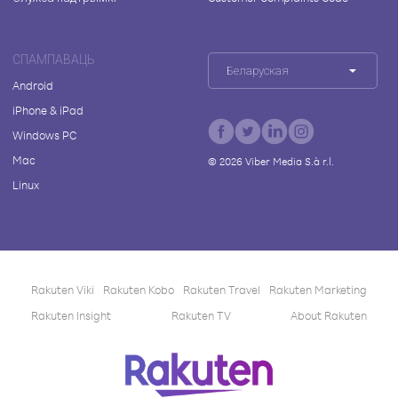
СПАМПАВАЦЬ
Беларуская
Android
iPhone & iPad
Windows PC
Mac
©
2026
Viber Media S.à r.l.
Linux
Rakuten Viki
Rakuten Kobo
Rakuten Travel
Rakuten Marketing
Rakuten Insight
Rakuten TV
About Rakuten