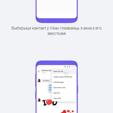
Выберыце кантакт у Viber і пазваніць з акна з яго
звесткамі