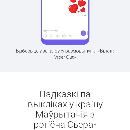
Выберыце ў загалоўку размовы пункт «Выклік
Viber Out»
Падказкі па
выкліках у краіну
Маўрытанія з
рэгіёна Сьера-