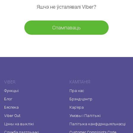
Яшчэ не ўсталявалі Viber?
Спампаваць
VIBER
КАМПАНІЯ
Функцыі
Пра нас
Блог
Брэнд-цэнтр
Бяспека
Кар'ера
Viber Out
Умовы і Палітыкі
Цэны на выклікі
Палітыка канфідэнцыяльнасці
Служба падтрымкі
Customer Complaints Code