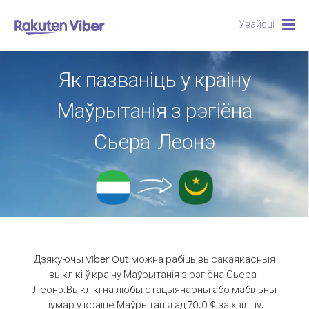
Увайсці
Togg
navig
Як пазваніць у краіну
Маўрытанія з рэгіёна
Сьера-Леонэ
Дзякуючы Viber Out можна рабіць высакаякасныя
выклікі ў краіну Маўрытанія з рэгіёна Сьера-
Леонэ.
Выклікі на любы стацыянарны або мабільны
нумар у краіне Маўрытанія ад 70.0 ¢ за хвіліну.