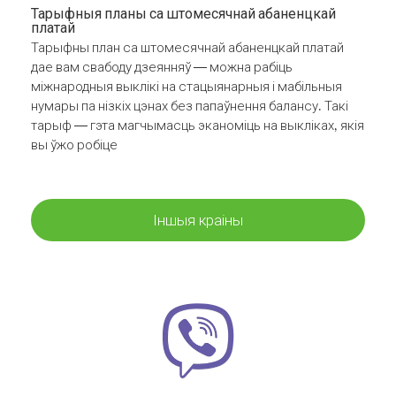
Тарыфныя планы са штомесячнай абаненцкай
платай
Тарыфны план са штомесячнай абаненцкай платай
дае вам свабоду дзеянняў — можна рабіць
міжнародныя выклікі на стацыянарныя і мабільныя
нумары па нізкіх цэнах без папаўнення балансу. Такі
тарыф — гэта магчымасць эканоміць на выкліках, якія
вы ўжо робіце
Іншыя краіны