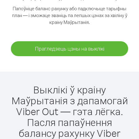
Папоўніце баланс рахунку або падключыце тарыфны
план — і зможаце званіць па лепшых цэнах за хвіліну ў
краіну Маўрытанія.
Прагледзець цэны на выклікі
Выклікі ў краіну
Маўрытанія з дапамогай
Viber Out — гэта лёгка.
Пасля папаўнення
балансу рахунку Viber