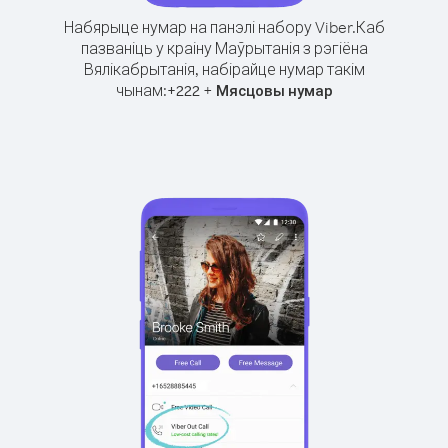
Набярыце нумар на панэлі набору Viber.
Каб
пазваніць у краіну Маўрытанія з рэгіёна
Вялікабрытанія, набірайце нумар такім
чынам:
+
+
222
Мясцовы нумар