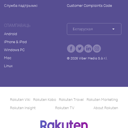
Служба падтрымкі
Customer Complaints Code
СПАМПАВАЦЬ
Беларуская
Android
iPhone & iPad
Windows PC
Mac
©
2026
Viber Media S.à r.l.
Linux
Rakuten Viki
Rakuten Kobo
Rakuten Travel
Rakuten Marketing
Rakuten Insight
Rakuten TV
About Rakuten