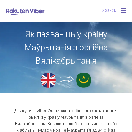
Увайсці
Togg
navig
Як пазваніць у краіну
Маўрытанія з рэгіёна
Вялікабрытанія
Дзякуючы Viber Out можна рабіць высакаякасныя
выклікі ў краіну Маўрытанія з рэгіёна
Вялікабрытанія.
Выклікі на любы стацыянарны або
мабільны нумар у краіне Маўрытанія ад 84.0 ¢ за