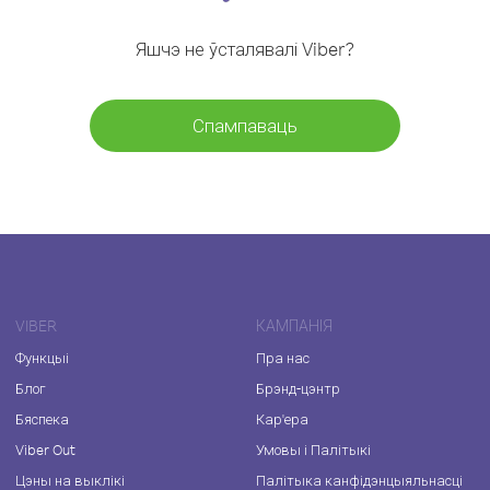
Яшчэ не ўсталявалі Viber?
Спампаваць
VIBER
КАМПАНІЯ
Функцыі
Пра нас
Блог
Брэнд-цэнтр
Бяспека
Кар'ера
Viber Out
Умовы і Палітыкі
Цэны на выклікі
Палітыка канфідэнцыяльнасці