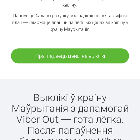
хвіліну.
Папоўніце баланс рахунку або падключыце тарыфны
план — і зможаце званіць па лепшых цэнах за хвіліну ў
краіну Маўрытанія.
Прагледзець цэны на выклікі
Выклікі ў краіну
Маўрытанія з дапамогай
Viber Out — гэта лёгка.
Пасля папаўнення