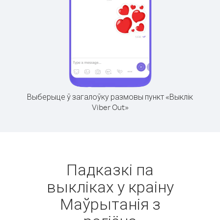
Выберыце ў загалоўку размовы пункт «Выклік
Viber Out»
Падказкі па
выкліках у краіну
Маўрытанія з