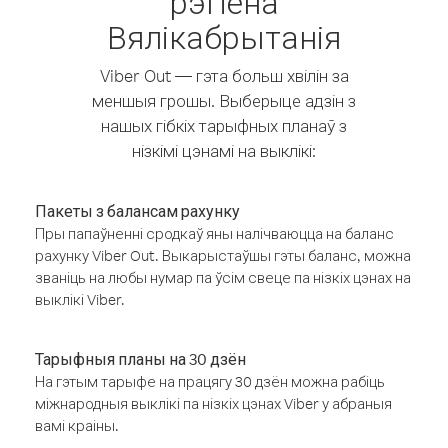
рэгіёна
Вялікабрытанія
Viber Out — гэта больш хвілін за
меншыя грошы. Выберыце адзін з
нашых гібкіх тарыфных планаў з
нізкімі цэнамі на выклікі:
Пакеты з балансам рахунку
Пры папаўненні сродкаў яны налічваюцца на баланс
рахунку Viber Out. Выкарыстаўшы гэты баланс, можна
званіць на любы нумар па ўсім свеце па нізкіх цэнах на
выклікі Viber.
Тарыфныя планы на 30 дзён
На гэтым тарыфе на працягу 30 дзён можна рабіць
міжнародныя выклікі па нізкіх цэнах Viber у абраныя
вамі краіны.