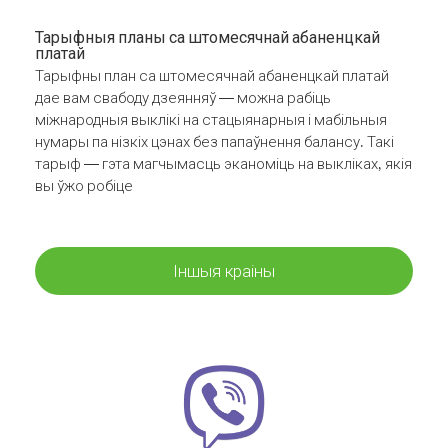
Тарыфныя планы са штомесячнай абаненцкай
платай
Тарыфны план са штомесячнай абаненцкай платай
дае вам свабоду дзеянняў — можна рабіць
міжнародныя выклікі на стацыянарныя і мабільныя
нумары па нізкіх цэнах без папаўнення балансу. Такі
тарыф — гэта магчымасць эканоміць на выкліках, якія
вы ўжо робіце
Іншыя краіны