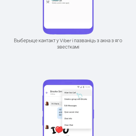
Выберыце кантакт у Viber і пазваніць з акна з яго
звесткамі