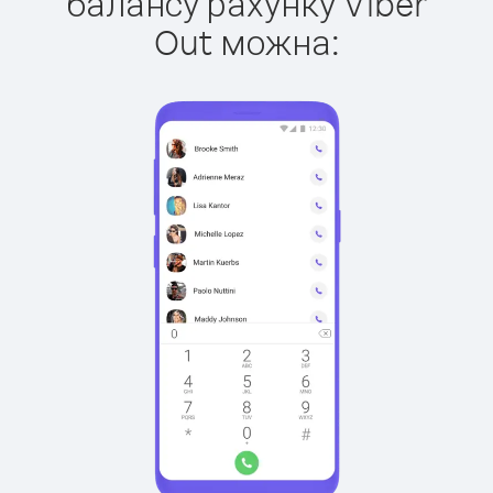
балансу рахунку Viber
Out можна: