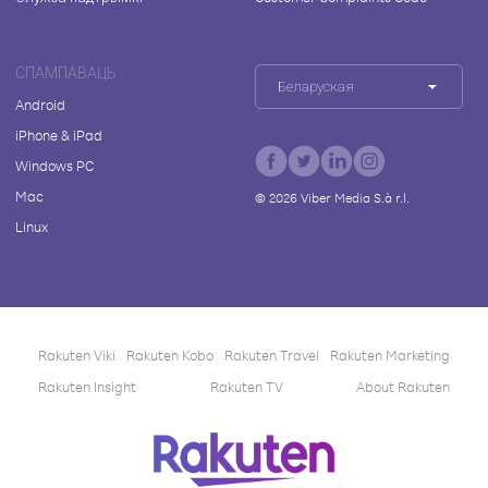
СПАМПАВАЦЬ
Беларуская
Android
iPhone & iPad
Windows PC
Mac
©
2026
Viber Media S.à r.l.
Linux
Rakuten Viki
Rakuten Kobo
Rakuten Travel
Rakuten Marketing
Rakuten Insight
Rakuten TV
About Rakuten