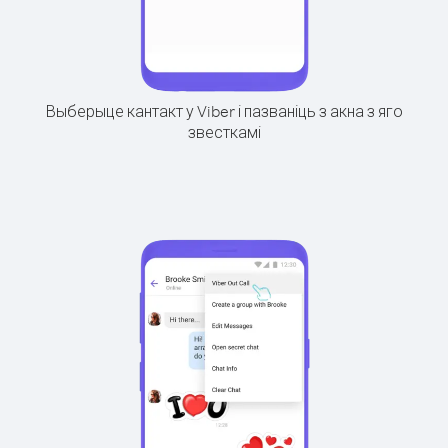
Выберыце кантакт у Viber і пазваніць з акна з яго
звесткамі