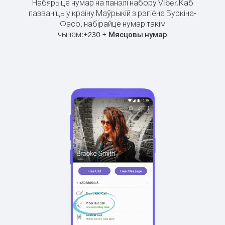
Набярыце нумар на панэлі набору Viber.
Каб
пазваніць у краіну Маўрыкій з рэгіёна Буркіна-
Фасо, набірайце нумар такім
чынам:
+
+
230
Мясцовы нумар