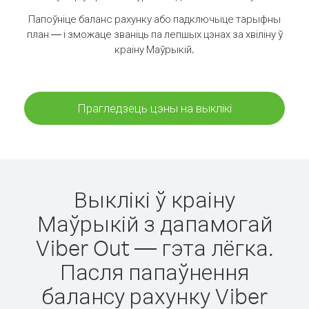
Папоўніце баланс рахунку або падключыце тарыфны
план — і зможаце званіць па лепшых цэнах за хвіліну ў
краіну Маўрыкій.
Прагледзець цэны на выклікі
Выклікі ў краіну
Маўрыкій з дапамогай
Viber Out — гэта лёгка.
Пасля папаўнення
балансу рахунку Viber