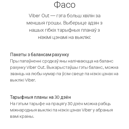
Фасо
Viber Out — гэта больш хвілін за
меншыя грошы. Выберыце адзін з
нашых гібкіх тарыфных планаў з
нізкімі цэнамі на выклікі:
Пакеты з балансам рахунку
Пры папаўненні сродкаў яны налічваюцца на баланс
рахунку Viber Out. Выкарыстаўшы гэты баланс, можна
званіць на любы нумар па ўсім свеце па нізкіх цэнах на
выклікі Viber.
Тарыфныя планы на 30 дзён
На гэтым тарыфе на працягу 30 дзён можна рабіць
міжнародныя выклікі па нізкіх цэнах Viber у абраныя
вамі краіны.