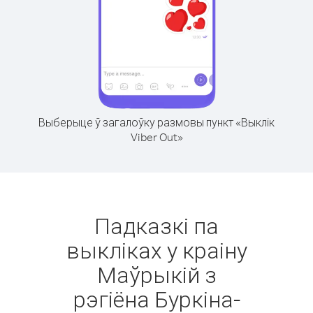
Выберыце ў загалоўку размовы пункт «Выклік
Viber Out»
Падказкі па
выкліках у краіну
Маўрыкій з
рэгіёна Буркіна-