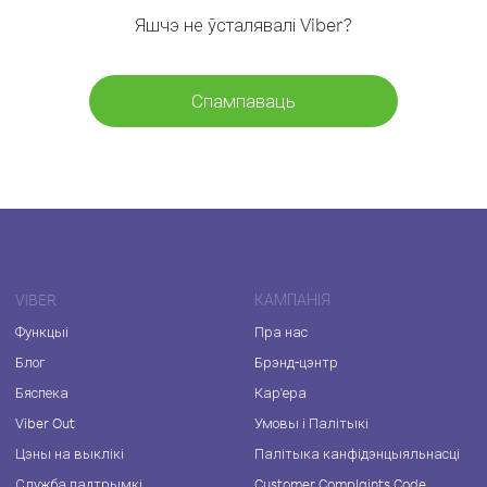
Яшчэ не ўсталявалі Viber?
Спампаваць
VIBER
КАМПАНІЯ
Функцыі
Пра нас
Блог
Брэнд-цэнтр
Бяспека
Кар'ера
Viber Out
Умовы і Палітыкі
Цэны на выклікі
Палітыка канфідэнцыяльнасці
Служба падтрымкі
Customer Complaints Code