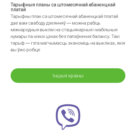
Тарыфныя планы са штомесячнай абаненцкай
платай
Тарыфны план са штомесячнай абаненцкай платай
дае вам свабоду дзеянняў — можна рабіць
міжнародныя выклікі на стацыянарныя і мабільныя
нумары па нізкіх цэнах без папаўнення балансу. Такі
тарыф — гэта магчымасць эканоміць на выкліках, якія
вы ўжо робіце
Іншыя краіны