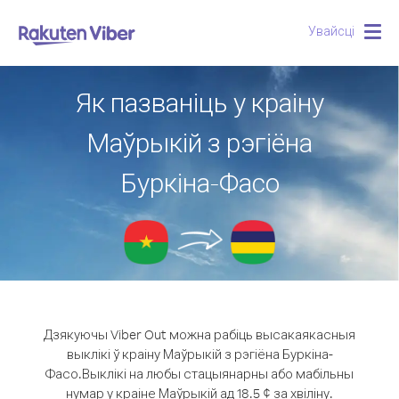
Увайсці
Togg
navig
Як пазваніць у краіну
Маўрыкій з рэгіёна
Буркіна-Фасо
Дзякуючы Viber Out можна рабіць высакаякасныя
выклікі ў краіну Маўрыкій з рэгіёна Буркіна-
Фасо.
Выклікі на любы стацыянарны або мабільны
нумар у краіне Маўрыкій ад 18.5 ¢ за хвіліну.