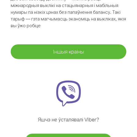
міжнародныя выклікі на стацыянарныя і мабільныя
нумары па нізкіх цэнах без папаўнення балансу. Такі
тарыф — гэта магчымасць эканоміць на выкліках, якія
вы ўжо робіце
Іншыя краіны
Яшчэ не ўсталявалі Viber?