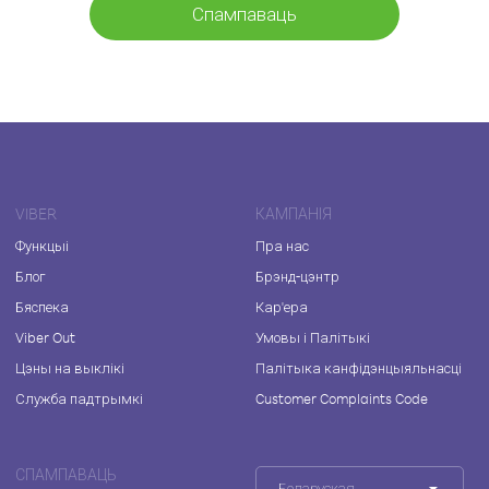
Спампаваць
VIBER
КАМПАНІЯ
Функцыі
Пра нас
Блог
Брэнд-цэнтр
Бяспека
Кар'ера
Viber Out
Умовы і Палітыкі
Цэны на выклікі
Палітыка канфідэнцыяльнасці
Служба падтрымкі
Customer Complaints Code
СПАМПАВАЦЬ
Беларуская