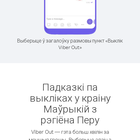
Выберыце ў загалоўку размовы пункт «Выклік
Viber Out»
Падказкі па
выкліках у краіну
Маўрыкій з
рэгіёна Перу
Viber Out — гэта больш хвілін за
меншыя грошы. Выберыце адзін з