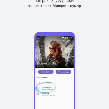
набірайце нумар такім
чынам:
+
+
230
Мясцовы нумар