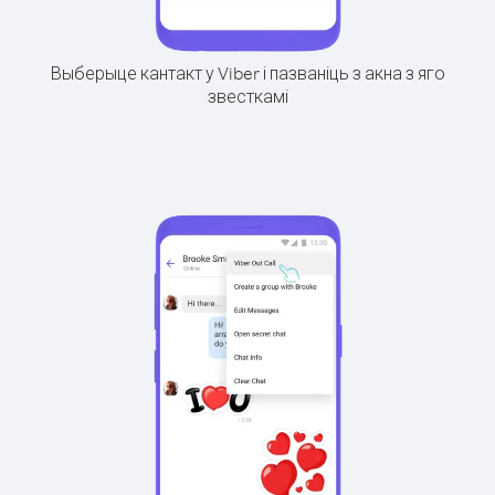
Выберыце кантакт у Viber і пазваніць з акна з яго
звесткамі