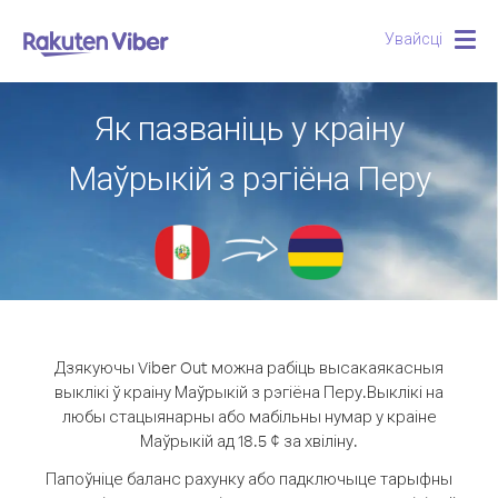
Увайсці
Togg
navig
Як пазваніць у краіну
Маўрыкій з рэгіёна Перу
Дзякуючы Viber Out можна рабіць высакаякасныя
выклікі ў краіну Маўрыкій з рэгіёна Перу.
Выклікі на
любы стацыянарны або мабільны нумар у краіне
Маўрыкій ад 18.5 ¢ за хвіліну.
Папоўніце баланс рахунку або падключыце тарыфны