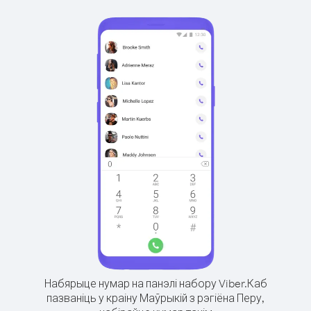
Набярыце нумар на панэлі набору Viber.
Каб
пазваніць у краіну Маўрыкій з рэгіёна Перу,