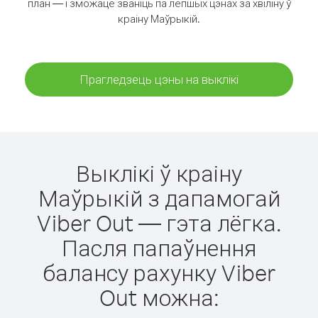
план — і зможаце званіць па лепшых цэнах за хвіліну ў
краіну Маўрыкій.
Прагледзець цэны на выклікі
Выклікі ў краіну
Маўрыкій з дапамогай
Viber Out — гэта лёгка.
Пасля папаўнення
балансу рахунку Viber
Out можна: