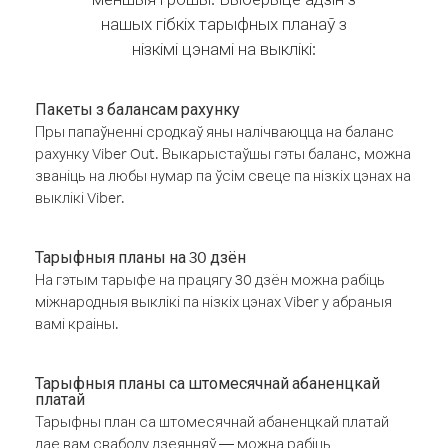
нашых гібкіх тарыфных планаў з
нізкімі цэнамі на выклікі:
Пакеты з балансам рахунку
Пры папаўненні сродкаў яны налічваюцца на баланс
рахунку Viber Out. Выкарыстаўшы гэты баланс, можна
званіць на любы нумар па ўсім свеце па нізкіх цэнах на
выклікі Viber.
Тарыфныя планы на 30 дзён
На гэтым тарыфе на працягу 30 дзён можна рабіць
міжнародныя выклікі па нізкіх цэнах Viber у абраныя
вамі краіны.
Тарыфныя планы са штомесячнай абаненцкай
платай
Тарыфны план са штомесячнай абаненцкай платай
дае вам свабоду дзеянняў — можна рабіць