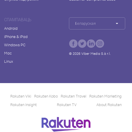
СПАМПАВАЦЬ
Беларуская
Android
iPhone & iPad
Windows PC
Mac
©
2026
Viber Media S.à r.l.
Linux
Rakuten Viki
Rakuten Kobo
Rakuten Travel
Rakuten Marketing
Rakuten Insight
Rakuten TV
About Rakuten