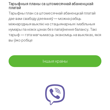
Тарыфныя планы са штомесячнай абаненцкай
платай
Тарыфны план са штомесячнай абаненцкай платай
дае вам свабоду дзеянняў — можна рабіць
міжнародныя выклікі на стацыянарныя і мабільныя
нумары па нізкіх цэнах без папаўнення балансу. Такі
тарыф — гэта магчымасць эканоміць на выкліках, якія
вы ўжо робіце
Іншыя краіны