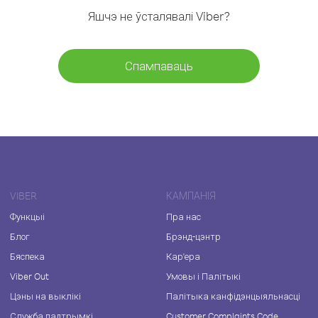
Яшчэ не ўсталявалі Viber?
Спампаваць
VIBER
КАМПАНІЯ
Функцыі
Пра нас
Блог
Брэнд-цэнтр
Бяспека
Кар'ера
Viber Out
Умовы і Палітыкі
Цэны на выклікі
Палітыка канфідэнцыяльнасці
Служба падтрымкі
Customer Complaints Code