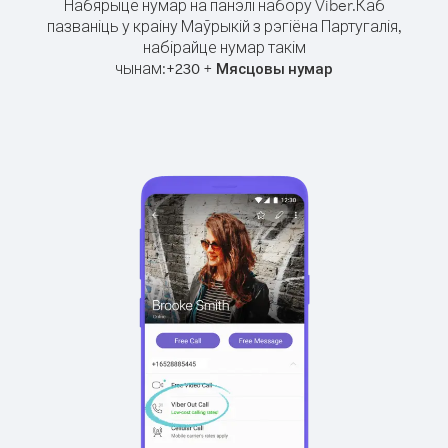
Набярыце нумар на панэлі набору Viber.
Каб
пазваніць у краіну Маўрыкій з рэгіёна Партугалія,
набірайце нумар такім
чынам:
+
+
230
Мясцовы нумар