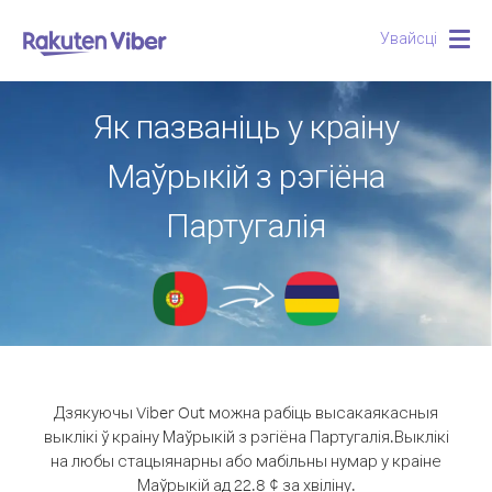
Увайсці
Togg
navig
Як пазваніць у краіну
Маўрыкій з рэгіёна
Партугалія
Дзякуючы Viber Out можна рабіць высакаякасныя
выклікі ў краіну Маўрыкій з рэгіёна Партугалія.
Выклікі
на любы стацыянарны або мабільны нумар у краіне
Маўрыкій ад 22.8 ¢ за хвіліну.