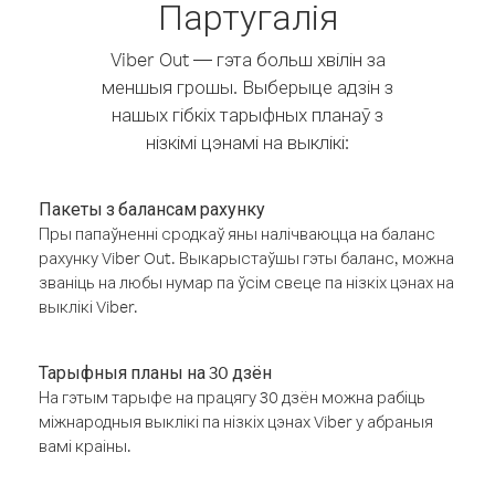
Партугалія
Viber Out — гэта больш хвілін за
меншыя грошы. Выберыце адзін з
нашых гібкіх тарыфных планаў з
нізкімі цэнамі на выклікі:
Пакеты з балансам рахунку
Пры папаўненні сродкаў яны налічваюцца на баланс
рахунку Viber Out. Выкарыстаўшы гэты баланс, можна
званіць на любы нумар па ўсім свеце па нізкіх цэнах на
выклікі Viber.
Тарыфныя планы на 30 дзён
На гэтым тарыфе на працягу 30 дзён можна рабіць
міжнародныя выклікі па нізкіх цэнах Viber у абраныя
вамі краіны.