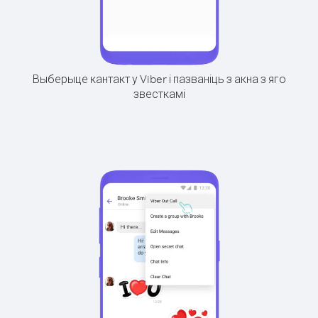
Выберыце кантакт у Viber і пазваніць з акна з яго
звесткамі