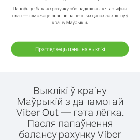
Папоўніце баланс рахунку або падключыце тарыфны
план — і зможаце званіць па лепшых цэнах за хвіліну ў
краіну Маўрыкій.
Прагледзець цэны на выклікі
Выклікі ў краіну
Маўрыкій з дапамогай
Viber Out — гэта лёгка.
Пасля папаўнення
балансу рахунку Viber