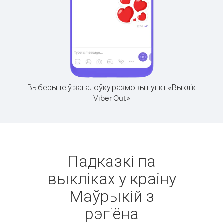
Выберыце ў загалоўку размовы пункт «Выклік
Viber Out»
Падказкі па
выкліках у краіну
Маўрыкій з
рэгіёна