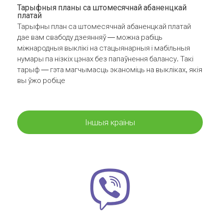
Тарыфныя планы са штомесячнай абаненцкай
платай
Тарыфны план са штомесячнай абаненцкай платай
дае вам свабоду дзеянняў — можна рабіць
міжнародныя выклікі на стацыянарныя і мабільныя
нумары па нізкіх цэнах без папаўнення балансу. Такі
тарыф — гэта магчымасць эканоміць на выкліках, якія
вы ўжо робіце
Іншыя краіны