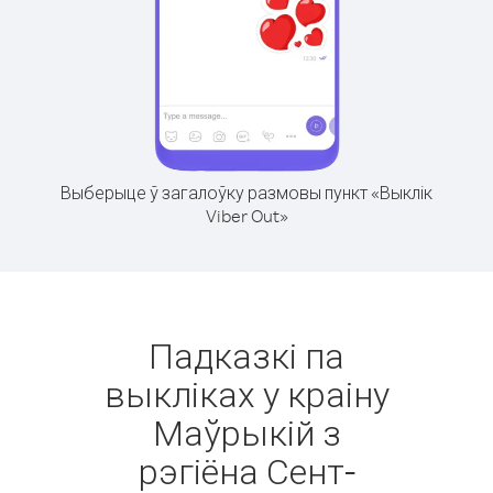
Выберыце ў загалоўку размовы пункт «Выклік
Viber Out»
Падказкі па
выкліках у краіну
Маўрыкій з
рэгіёна Сент-