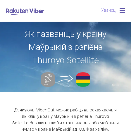
Увайсці
Togg
navig
Як пазваніць у краіну
Маўрыкій з рэгіёна
Thuraya Satellite
Дзякуючы Viber Out можна рабіць высакаякасныя
выклікі ў краіну Маўрыкій з рэгіёна Thuraya
Satellite.
Выклікі на любы стацыянарны або мабільны
нумар у краіне Маўрыкій ад 18.5 ¢ за хвіліну.