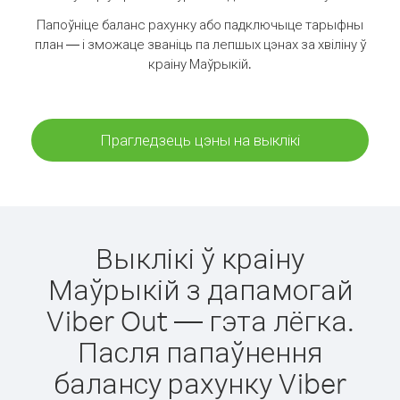
Папоўніце баланс рахунку або падключыце тарыфны
план — і зможаце званіць па лепшых цэнах за хвіліну ў
краіну Маўрыкій.
Прагледзець цэны на выклікі
Выклікі ў краіну
Маўрыкій з дапамогай
Viber Out — гэта лёгка.
Пасля папаўнення
балансу рахунку Viber