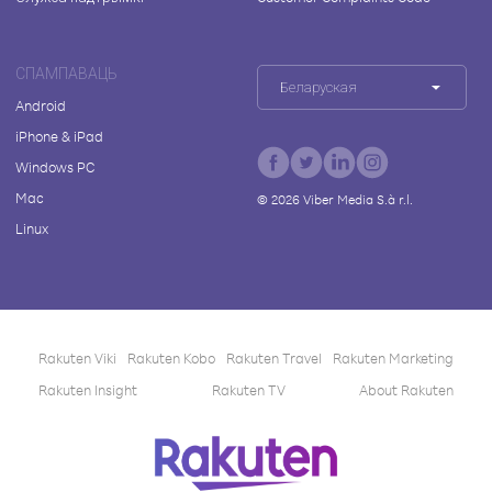
СПАМПАВАЦЬ
Беларуская
Android
iPhone & iPad
Windows PC
Mac
©
2026
Viber Media S.à r.l.
Linux
Rakuten Viki
Rakuten Kobo
Rakuten Travel
Rakuten Marketing
Rakuten Insight
Rakuten TV
About Rakuten