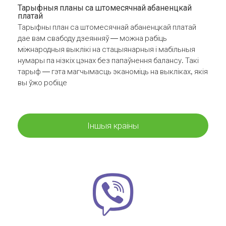
Тарыфныя планы са штомесячнай абаненцкай
платай
Тарыфны план са штомесячнай абаненцкай платай
дае вам свабоду дзеянняў — можна рабіць
міжнародныя выклікі на стацыянарныя і мабільныя
нумары па нізкіх цэнах без папаўнення балансу. Такі
тарыф — гэта магчымасць эканоміць на выкліках, якія
вы ўжо робіце
Іншыя краіны