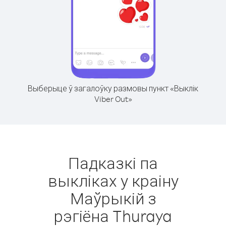
Выберыце ў загалоўку размовы пункт «Выклік
Viber Out»
Падказкі па
выкліках у краіну
Маўрыкій з
рэгіёна Thuraya