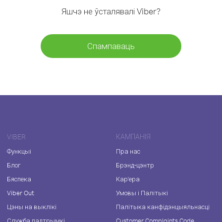
Яшчэ не ўсталявалі Viber?
Спампаваць
VIBER
КАМПАНІЯ
Функцыі
Пра нас
Блог
Брэнд-цэнтр
Бяспека
Кар'ера
Viber Out
Умовы і Палітыкі
Цэны на выклікі
Палітыка канфідэнцыяльнасці
Служба падтрымкі
Customer Complaints Code