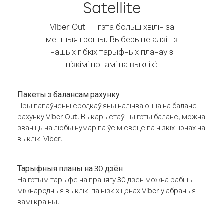
Satellite
Viber Out — гэта больш хвілін за
меншыя грошы. Выберыце адзін з
нашых гібкіх тарыфных планаў з
нізкімі цэнамі на выклікі:
Пакеты з балансам рахунку
Пры папаўненні сродкаў яны налічваюцца на баланс
рахунку Viber Out. Выкарыстаўшы гэты баланс, можна
званіць на любы нумар па ўсім свеце па нізкіх цэнах на
выклікі Viber.
Тарыфныя планы на 30 дзён
На гэтым тарыфе на працягу 30 дзён можна рабіць
міжнародныя выклікі па нізкіх цэнах Viber у абраныя
вамі краіны.