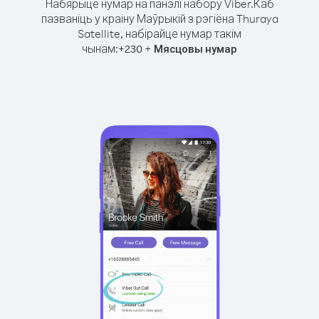
Набярыце нумар на панэлі набору Viber.
Каб
пазваніць у краіну Маўрыкій з рэгіёна Thuraya
Satellite, набірайце нумар такім
чынам:
+
+
230
Мясцовы нумар