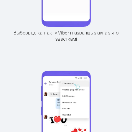
Выберыце кантакт у Viber і пазваніць з акна з яго
звесткамі