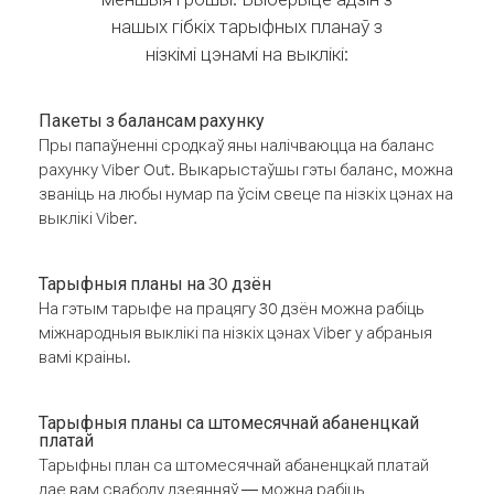
нашых гібкіх тарыфных планаў з
нізкімі цэнамі на выклікі:
Пакеты з балансам рахунку
Пры папаўненні сродкаў яны налічваюцца на баланс
рахунку Viber Out. Выкарыстаўшы гэты баланс, можна
званіць на любы нумар па ўсім свеце па нізкіх цэнах на
выклікі Viber.
Тарыфныя планы на 30 дзён
На гэтым тарыфе на працягу 30 дзён можна рабіць
міжнародныя выклікі па нізкіх цэнах Viber у абраныя
вамі краіны.
Тарыфныя планы са штомесячнай абаненцкай
платай
Тарыфны план са штомесячнай абаненцкай платай
дае вам свабоду дзеянняў — можна рабіць