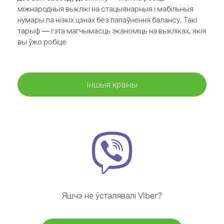
міжнародныя выклікі на стацыянарныя і мабільныя
нумары па нізкіх цэнах без папаўнення балансу. Такі
тарыф — гэта магчымасць эканоміць на выкліках, якія
вы ўжо робіце
Іншыя краіны
Яшчэ не ўсталявалі Viber?