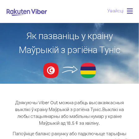
Увайсці
Togg
navig
Як пазваніць у краіну
Маўрыкій з рэгіёна Туніс
Дзякуючы Viber Out можна рабіць высакаякасныя
выклікі ў краіну Маўрыкій з рэгіёна Туніс.
Выклікі на
любы стацыянарны або мабільны нумар у краіне
Маўрыкій ад 18.5 ¢ за хвіліну.
Папоўніце баланс рахунку або падключыце тарыфны