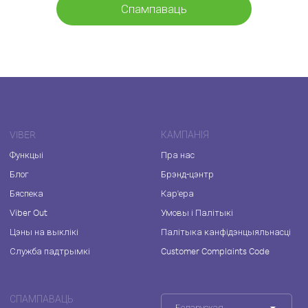
Спампаваць
VIBER
КАМПАНІЯ
Функцыі
Пра нас
Блог
Брэнд-цэнтр
Бяспека
Кар'ера
Viber Out
Умовы і Палітыкі
Цэны на выклікі
Палітыка канфідэнцыяльнасці
Служба падтрымкі
Customer Complaints Code
СПАМПАВАЦЬ
Беларуская