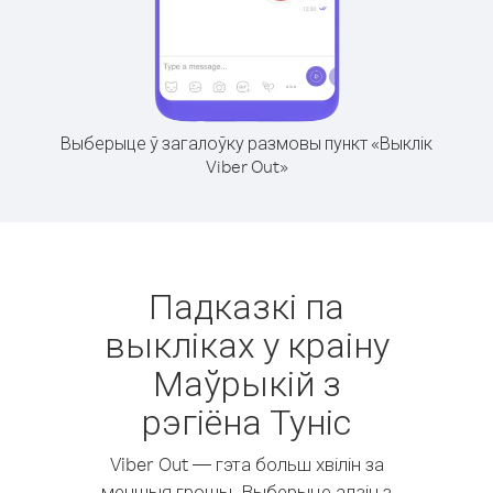
Выберыце ў загалоўку размовы пункт «Выклік
Viber Out»
Падказкі па
выкліках у краіну
Маўрыкій з
рэгіёна Туніс
Viber Out — гэта больш хвілін за
меншыя грошы. Выберыце адзін з