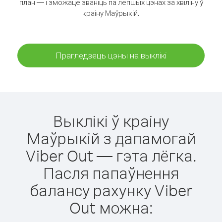
план — і зможаце званіць па лепшых цэнах за хвіліну ў
краіну Маўрыкій.
Прагледзець цэны на выклікі
Выклікі ў краіну
Маўрыкій з дапамогай
Viber Out — гэта лёгка.
Пасля папаўнення
балансу рахунку Viber
Out можна: