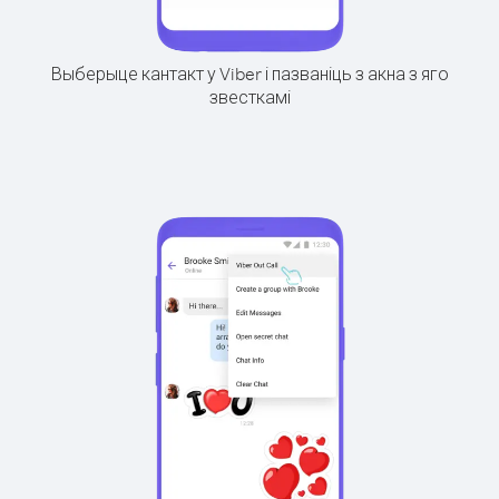
Выберыце кантакт у Viber і пазваніць з акна з яго
звесткамі