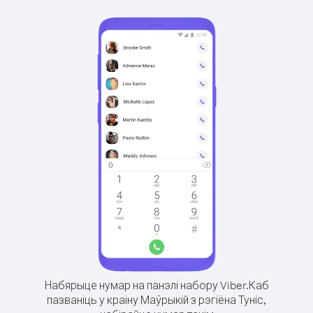
Набярыце нумар на панэлі набору Viber.
Каб
пазваніць у краіну Маўрыкій з рэгіёна Туніс,