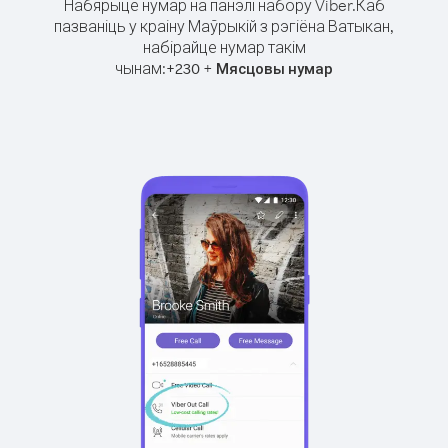
Набярыце нумар на панэлі набору Viber.
Каб
пазваніць у краіну Маўрыкій з рэгіёна Ватыкан,
набірайце нумар такім
чынам:
+
+
230
Мясцовы нумар