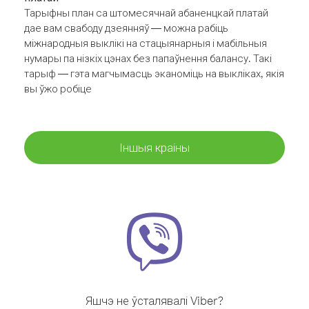
Тарыфны план са штомесячнай абаненцкай платай
дае вам свабоду дзеянняў — можна рабіць
міжнародныя выклікі на стацыянарныя і мабільныя
нумары па нізкіх цэнах без папаўнення балансу. Такі
тарыф — гэта магчымасць эканоміць на выкліках, якія
вы ўжо робіце
Іншыя краіны
Яшчэ не ўсталявалі Viber?