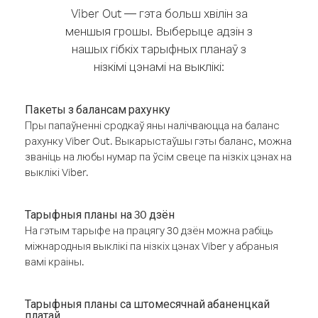
Viber Out — гэта больш хвілін за
меншыя грошы. Выберыце адзін з
нашых гібкіх тарыфных планаў з
нізкімі цэнамі на выклікі:
Пакеты з балансам рахунку
Пры папаўненні сродкаў яны налічваюцца на баланс
рахунку Viber Out. Выкарыстаўшы гэты баланс, можна
званіць на любы нумар па ўсім свеце па нізкіх цэнах на
выклікі Viber.
Тарыфныя планы на 30 дзён
На гэтым тарыфе на працягу 30 дзён можна рабіць
міжнародныя выклікі па нізкіх цэнах Viber у абраныя
вамі краіны.
Тарыфныя планы са штомесячнай абаненцкай
платай