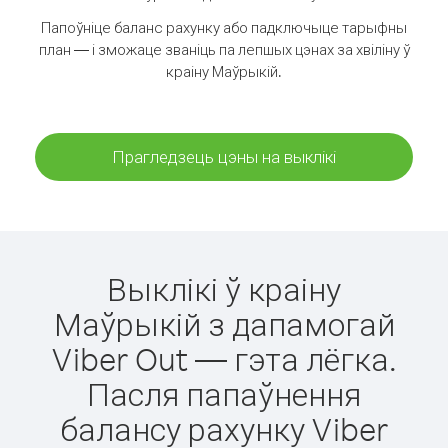
Папоўніце баланс рахунку або падключыце тарыфны
план — і зможаце званіць па лепшых цэнах за хвіліну ў
краіну Маўрыкій.
Прагледзець цэны на выклікі
Выклікі ў краіну
Маўрыкій з дапамогай
Viber Out — гэта лёгка.
Пасля папаўнення
балансу рахунку Viber