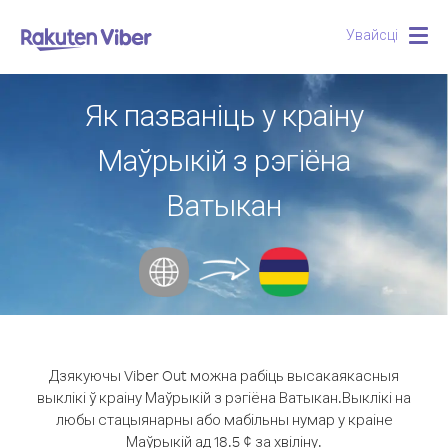
Увайсці
Togg
navig
Як пазваніць у краіну
Маўрыкій з рэгіёна
Ватыкан
Дзякуючы Viber Out можна рабіць высакаякасныя
выклікі ў краіну Маўрыкій з рэгіёна Ватыкан.
Выклікі на
любы стацыянарны або мабільны нумар у краіне
Маўрыкій ад 18.5 ¢ за хвіліну.