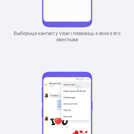
Выберыце кантакт у Viber і пазваніць з акна з яго
звесткамі