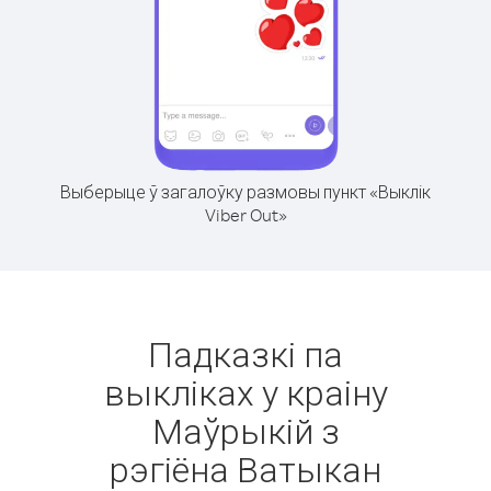
Выберыце ў загалоўку размовы пункт «Выклік
Viber Out»
Падказкі па
выкліках у краіну
Маўрыкій з
рэгіёна Ватыкан