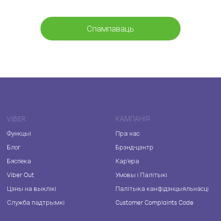
Спампаваць
VIBER
КАМПАНІЯ
Функцыі
Пра нас
Блог
Брэнд-цэнтр
Бяспека
Кар'ера
Viber Out
Умовы і Палітыкі
Цэны на выклікі
Палітыка канфідэнцыяльнасці
Служба падтрымкі
Customer Complaints Code