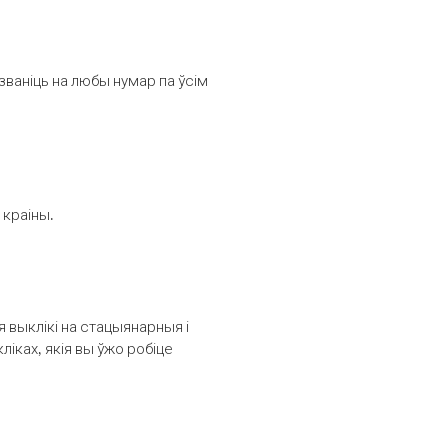
званіць на любы нумар па ўсім
 краіны.
выклікі на стацыянарныя і
іках, якія вы ўжо робіце