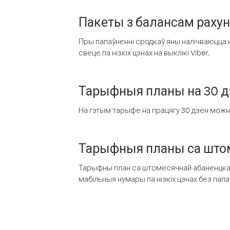
Пакеты з балансам раху
Пры папаўненні сродкаў яны налічваюцца н
свеце па нізкіх цэнах на выклікі Viber.
Тарыфныя планы на 30 д
На гэтым тарыфе на працягу 30 дзён можна 
Тарыфныя планы са штом
Тарыфны план са штомесячнай абаненцкай
мабільныя нумары па нізкіх цэнах без пап