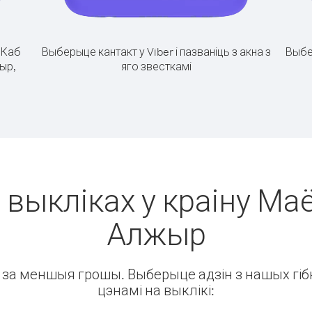
.
Каб
Выберыце кантакт у Viber і пазваніць з акна з
Выбе
жыр,
яго звесткамі
 выкліках у краіну Маё
Алжыр
ін за меншыя грошы. Выберыце адзін з нашых гібк
цэнамі на выклікі: