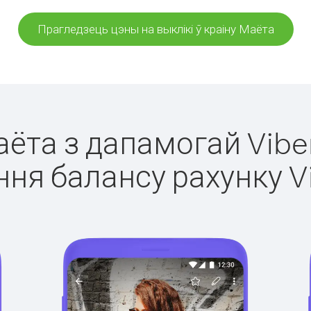
Прагледзець цэны на выклікі ў краіну Маёта
аёта з дапамогай Vibe
ня балансу рахунку V