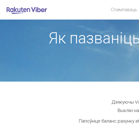
Спампаваць
Як пазваніць
Дзякуючы Vib
Выклікі н
Папоўніце баланс рахунку а