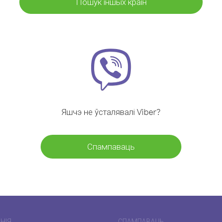
Пошук іншых краін
Яшчэ не ўсталявалі Viber?
Спампаваць
НІЯ
СПАМПАВАЦЬ