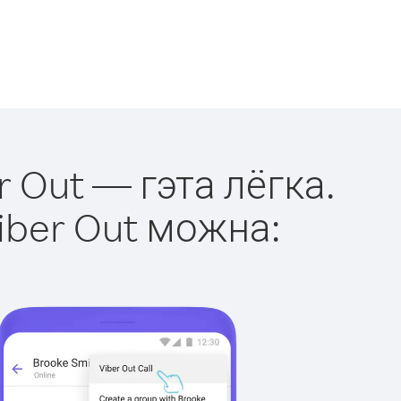
r Out — гэта лёгка.
iber Out можна: