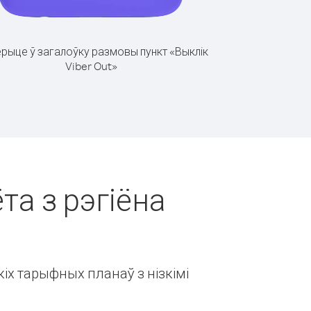
рыце ў загалоўку размовы пункт «Выклік
Viber Out»
та з рэгіёна
іх тарыфных планаў з нізкімі