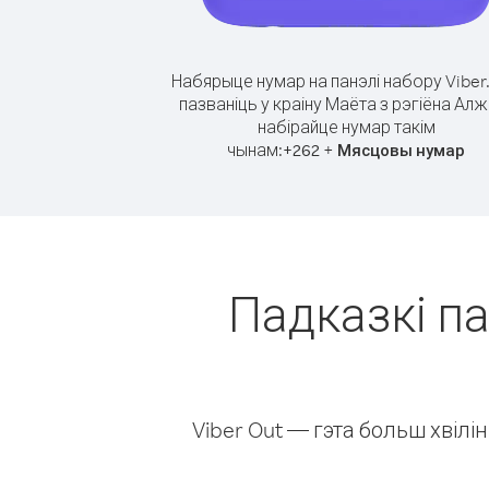
Набярыце нумар на панэлі набору Viber
пазваніць у краіну Маёта з рэгіёна Ал
набірайце нумар такім
чынам:
+
+
262
Мясцовы нумар
Падказкі па
Viber Out — гэта больш хвіл