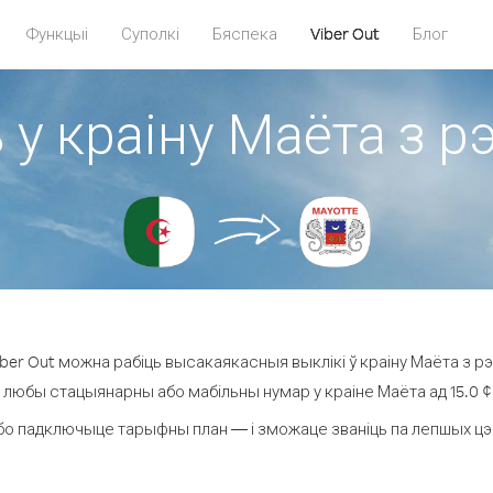
Функцыі
Суполкі
Бяспека
Viber Out
Блог
 у краіну Маёта з 
er Out можна рабіць высакаякасныя выклікі ў краіну Маёта з р
а любы стацыянарны або мабільны нумар у краіне Маёта ад 15.0 ¢ з
бо падключыце тарыфны план — і зможаце званіць па лепшых цэнах