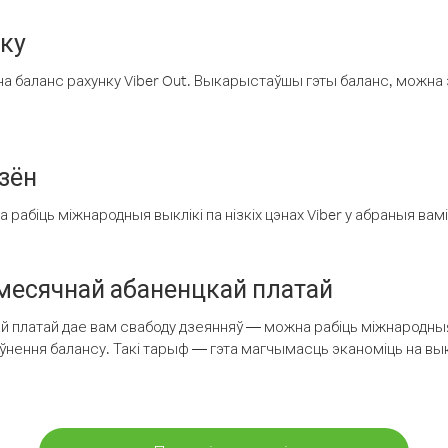
нку
а баланс рахунку Viber Out. Выкарыстаўшы гэты баланс, можна 
зён
рабіць міжнародныя выклікі па нізкіх цэнах Viber у абраныя вамі
есячнай абаненцкай платай
 платай дае вам свабоду дзеянняў — можна рабіць міжнародныя 
аўнення балансу. Такі тарыф — гэта магчымасць эканоміць на выкл