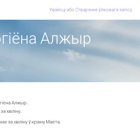
Увайсці
або
Стварэнне ўліковага запісу
рэгіёна Алжыр
эгіёна Алжыр.
а хвіліну.
 за хвіліну ў краіну Маёта.