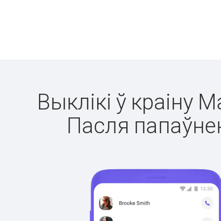
Выклікі ў краіну М
Пасля папаўнен