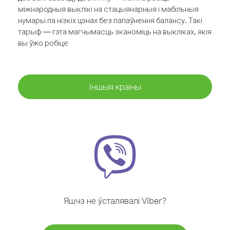
міжнародныя выклікі на стацыянарныя і мабільныя
нумары па нізкіх цэнах без папаўнення балансу. Такі
тарыф — гэта магчымасць эканоміць на выкліках, якія
вы ўжо робіце
Іншыя краіны
Яшчэ не ўсталявалі Viber?