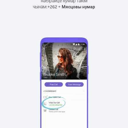
набірайце нумар такім
чынам:
+
+
262
Мясцовы нумар