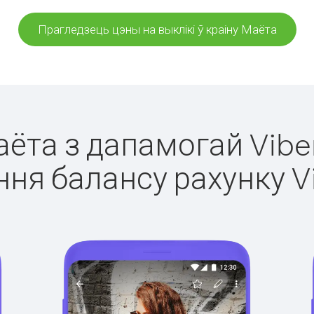
Прагледзець цэны на выклікі ў краіну Маёта
аёта з дапамогай Vibe
ня балансу рахунку V