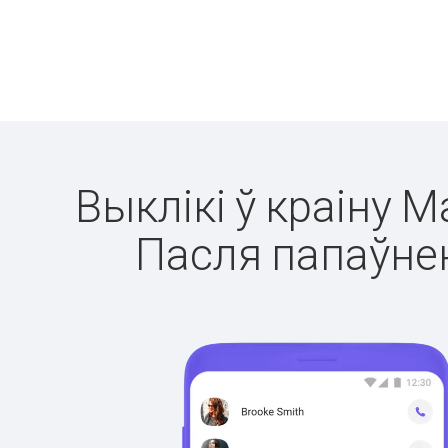
Выклікі ў краіну М
Пасля папаўнен