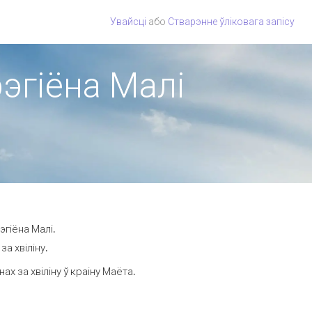
Увайсці
або
Стварэнне ўліковага запісу
рэгіёна Малі
эгіёна Малі.
а хвіліну.
 за хвіліну ў краіну Маёта.