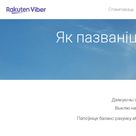
Спампаваць
Як пазваніц
Дзякуючы Vi
Выклікі н
Папоўніце баланс рахунку а