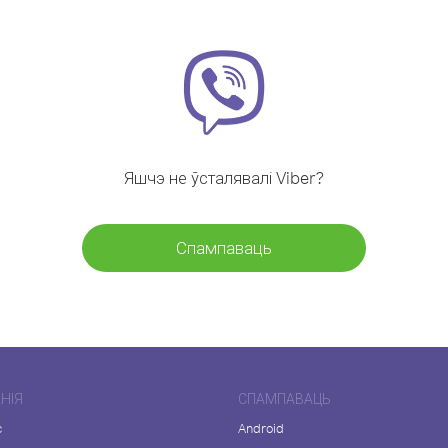
Яшчэ не ўсталявалі Viber?
Спампаваць
НІЯ
СПАМПАВАЦЬ
с
Android