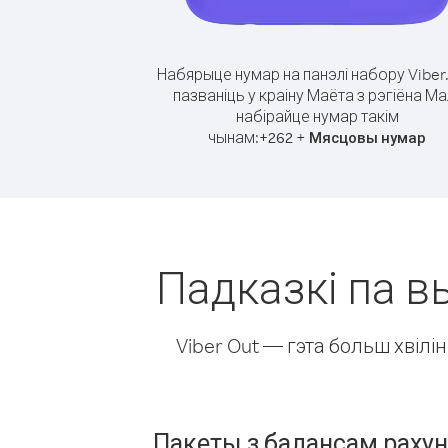
Набярыце нумар на панэлі набору Viber
пазваніць у краіну Маёта з рэгіёна Мал
набірайце нумар такім
чынам:
+
+
262
Мясцовы нумар
Падказкі па вы
Viber Out — гэта больш хвіл
Пакеты з балансам раху