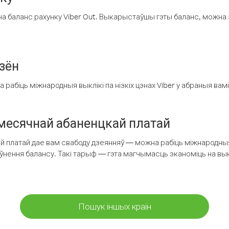
а баланс рахунку Viber Out. Выкарыстаўшы гэты баланс, можна 
зён
рабіць міжнародныя выклікі па нізкіх цэнах Viber у абраныя вамі
есячнай абаненцкай платай
 платай дае вам свабоду дзеянняў — можна рабіць міжнародныя 
аўнення балансу. Такі тарыф — гэта магчымасць эканоміць на выкл
Пошук іншых краін