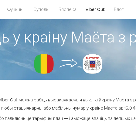
Функцыі
Суполкі
Бяспека
Viber Out
Блог
ь у краіну Маёта з 
ber Out можна рабіць высакаякасныя выклікі ў краіну Маёта з р
а любы стацыянарны або мабільны нумар у краіне Маёта ад 15.0 ¢ з
бо падключыце тарыфны план — і зможаце званіць па лепшых цэнах