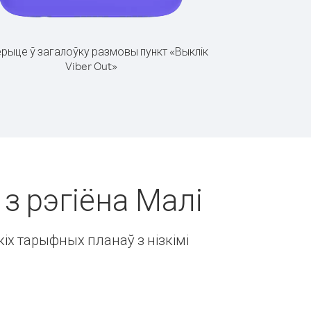
рыце ў загалоўку размовы пункт «Выклік
Viber Out»
 з рэгіёна Малі
іх тарыфных планаў з нізкімі