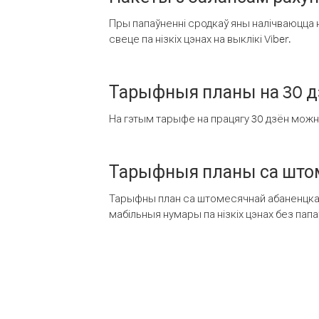
Пры папаўненні сродкаў яны налічваюцца н
свеце па нізкіх цэнах на выклікі Viber.
Тарыфныя планы на 30 д
На гэтым тарыфе на працягу 30 дзён можна 
Тарыфныя планы са штом
Тарыфны план са штомесячнай абаненцкай
мабільныя нумары па нізкіх цэнах без пап