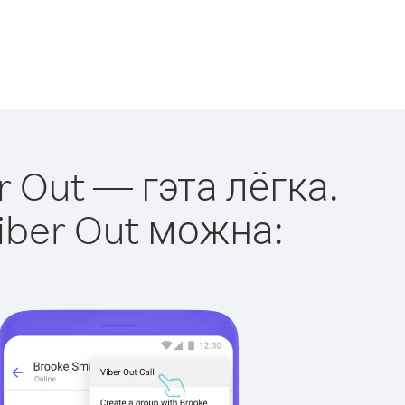
r Out — гэта лёгка.
iber Out можна: