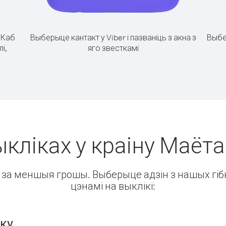
.
Каб
Выберыце кантакт у Viber і пазваніць з акна з
Выбе
і,
яго звесткамі
кліках у краіну Маёта
ін за меншыя грошы. Выберыце адзін з нашых гібк
цэнамі на выклікі:
нку