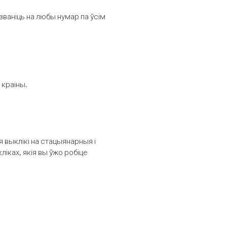
званіць на любы нумар па ўсім
 краіны.
выклікі на стацыянарныя і
іках, якія вы ўжо робіце