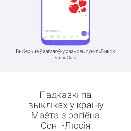
Выберыце ў загалоўку размовы пункт «Выклік
Viber Out»
Падказкі па
выкліках у краіну
Маёта з рэгіёна
Сент-Люсія