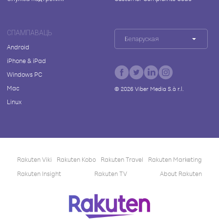
СПАМПАВАЦЬ
Беларуская
Android
iPhone & iPad
Windows PC
Mac
©
2026
Viber Media S.à r.l.
Linux
Rakuten Viki
Rakuten Kobo
Rakuten Travel
Rakuten Marketing
Rakuten Insight
Rakuten TV
About Rakuten