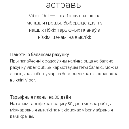
астравы
Viber Out — гэта больш хвілін за
меншыя грошы. Выберыце адзін з
нашых гібкіх тарыфных планаў з
нізкімі цэнамі на выклікі:
Пакеты з балансам рахунку
Пры папаўненні сродкаў яны налічваюцца на баланс
рахунку Viber Out. Выкарыстаўшы гэты баланс, можна
званіць на любы нумар па ўсім свеце па нізкіх цэнах на
выклікі Viber.
Тарыфныя планы на 30 дзён
На гэтым тарыфе на працягу 30 дзён можна рабіць
міжнародныя выклікі па нізкіх цэнах Viber у абраныя
вамі краіны.