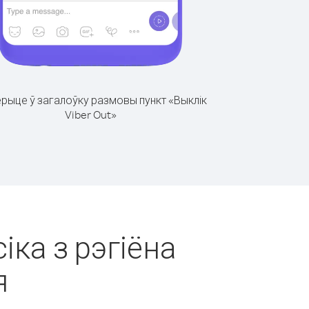
рыце ў загалоўку размовы пункт «Выклік
Viber Out»
іка з рэгіёна
я