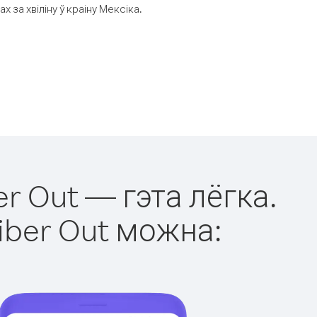
за хвіліну ў краіну Мексіка.
er Out — гэта лёгка.
iber Out можна: