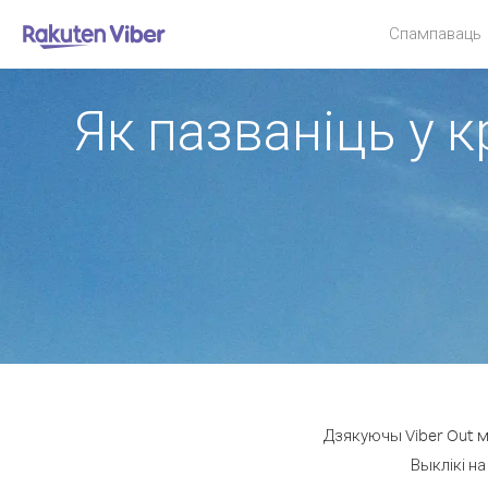
Спампаваць
Як пазваніць у к
Дзякуючы Viber Out м
Выклікі на