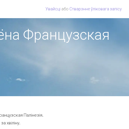
Увайсці
або
Стварэнне ўліковага запісу
гіёна Французская
ранцузская Палінезія.
за хвіліну.