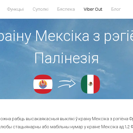
Функцыі
Суполкі
Бяспека
Viber Out
Блог
раіну Мексіка з рэ
Палінезія
ожна рабіць высакаякасныя выклікі ў краіну Мексіка з рэгіёна Ф
 любы стацыянарны або мабільны нумар у краіне Мексіка ад 1.2 ¢ 