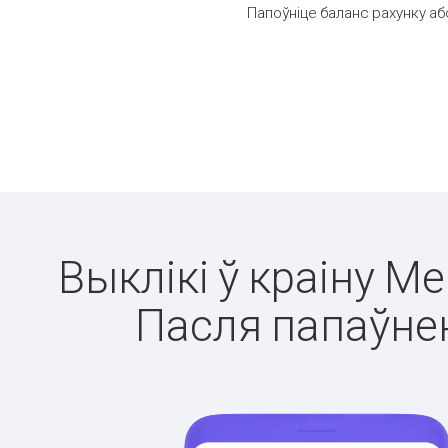
Папоўніце баланс рахунку аб
Выклікі ў краіну Ме
Пасля папаўнен