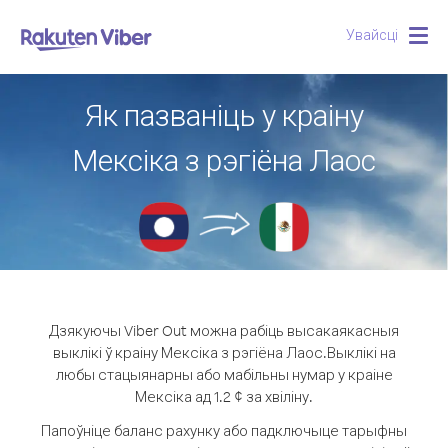
Увайсці
Togg
navig
Як пазваніць у краіну
Мексіка з рэгіёна Лаос
Дзякуючы Viber Out можна рабіць высакаякасныя
выклікі ў краіну Мексіка з рэгіёна Лаос.
Выклікі на
любы стацыянарны або мабільны нумар у краіне
Мексіка ад 1.2 ¢ за хвіліну.
Папоўніце баланс рахунку або падключыце тарыфны