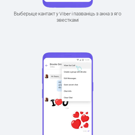
Выберыце кантакт у Viber і пазваніць з акна з яго
звесткамі