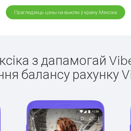
Прагледзець цэны на выклікі ў краіну Мексіка
ксіка з дапамогай Vib
ня балансу рахунку V