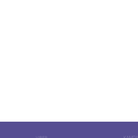
VIBER
КАМПА