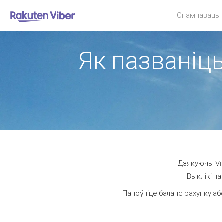
Спампаваць
Як пазваніць
Дзякуючы Vib
Выклікі на
Папоўніце баланс рахунку аб