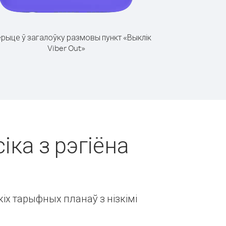
рыце ў загалоўку размовы пункт «Выклік
Viber Out»
іка з рэгіёна
іх тарыфных планаў з нізкімі