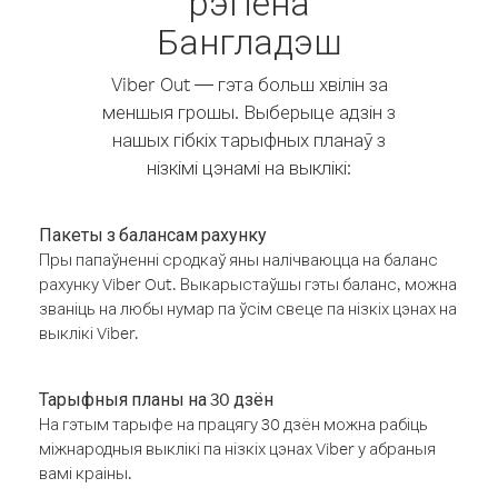
рэгіёна
Бангладэш
Viber Out — гэта больш хвілін за
меншыя грошы. Выберыце адзін з
нашых гібкіх тарыфных планаў з
нізкімі цэнамі на выклікі:
Пакеты з балансам рахунку
Пры папаўненні сродкаў яны налічваюцца на баланс
рахунку Viber Out. Выкарыстаўшы гэты баланс, можна
званіць на любы нумар па ўсім свеце па нізкіх цэнах на
выклікі Viber.
Тарыфныя планы на 30 дзён
На гэтым тарыфе на працягу 30 дзён можна рабіць
міжнародныя выклікі па нізкіх цэнах Viber у абраныя
вамі краіны.