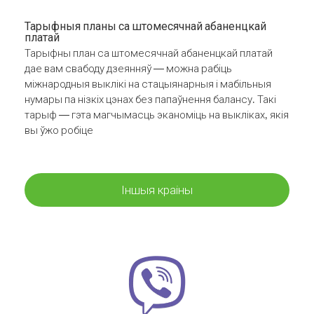
Тарыфныя планы са штомесячнай абаненцкай
платай
Тарыфны план са штомесячнай абаненцкай платай
дае вам свабоду дзеянняў — можна рабіць
міжнародныя выклікі на стацыянарныя і мабільныя
нумары па нізкіх цэнах без папаўнення балансу. Такі
тарыф — гэта магчымасць эканоміць на выкліках, якія
вы ўжо робіце
Іншыя краіны