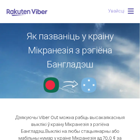
Увайсці
Togg
navig
Як пазваніць у краіну
Мікранезія з рэгіёна
Бангладэш
Дзякуючы Viber Out можна рабіць высакаякасныя
выклікі ў краіну Мікранезія з рэгіёна
Бангладэш.
Выклікі на любы стацыянарны або
мабільны нумар у краіне Мікранезія ад 70.0 ¢ за