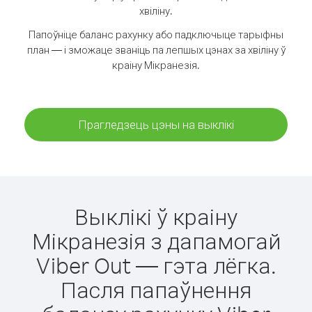
хвіліну.
Папоўніце баланс рахунку або падключыце тарыфны
план — і зможаце званіць па лепшых цэнах за хвіліну ў
краіну Мікранезія.
Прагледзець цэны на выклікі
Выклікі ў краіну
Мікранезія з дапамогай
Viber Out — гэта лёгка.
Пасля папаўнення