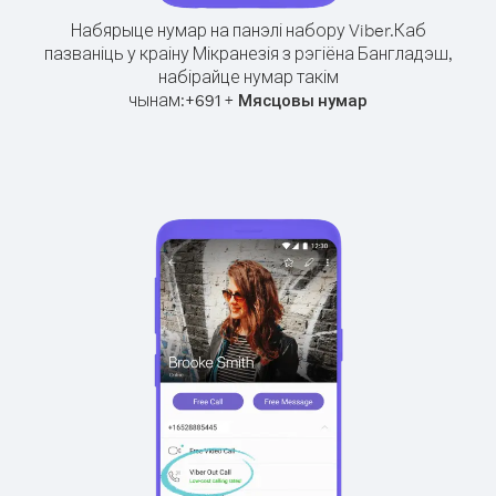
Набярыце нумар на панэлі набору Viber.
Каб
пазваніць у краіну Мікранезія з рэгіёна Бангладэш,
набірайце нумар такім
чынам:
+
+
691
Мясцовы нумар