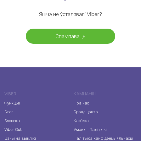
Яшчэ не ўсталявалі Viber?
Спампаваць
VIBER
КАМПАНІЯ
Функцыі
Пра нас
Блог
Брэнд-цэнтр
Бяспека
Кар'ера
Viber Out
Умовы і Палітыкі
Цэны на выклікі
Палітыка канфідэнцыяльнасці