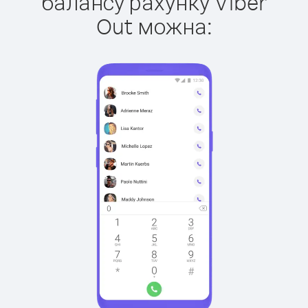
балансу рахунку Viber
Out можна: