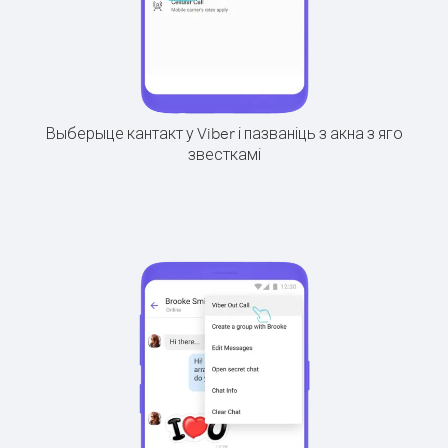
Выберыце кантакт у Viber і пазваніць з акна з яго
звесткамі