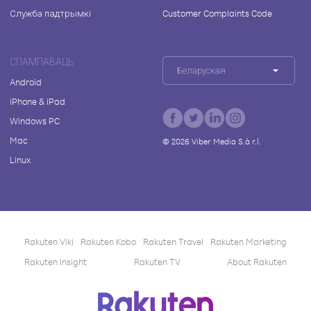
Служба падтрымкі
Customer Complaints Code
СПАМПАВАЦЬ
Беларуская
Android
iPhone & iPad
Windows PC
Mac
©
2026
Viber Media S.à r.l.
Linux
Rakuten Viki
Rakuten Kobo
Rakuten Travel
Rakuten Marketing
Rakuten Insight
Rakuten TV
About Rakuten