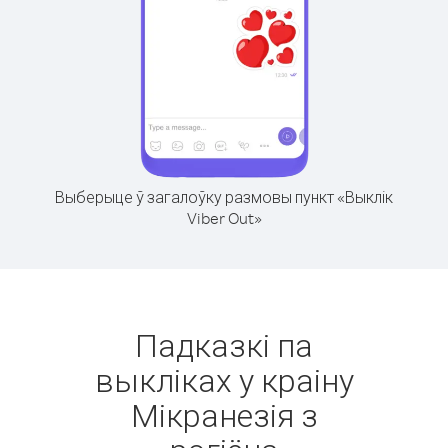
Выберыце ў загалоўку размовы пункт «Выклік
Viber Out»
Падказкі па
выкліках у краіну
Мікранезія з