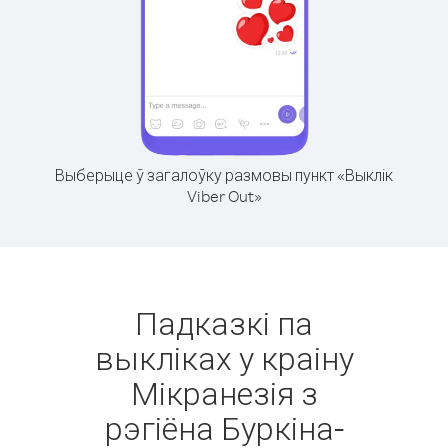
Выберыце ў загалоўку размовы пункт «Выклік
Viber Out»
Падказкі па
выкліках у краіну
Мікранезія з
рэгіёна Буркіна-