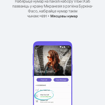
Набярыце нумар на панэлі набору Viber.
Каб
пазваніць у краіну Мікранезія з рэгіёна Буркіна-
Фасо, набірайце нумар такім
чынам:
+
+
691
Мясцовы нумар