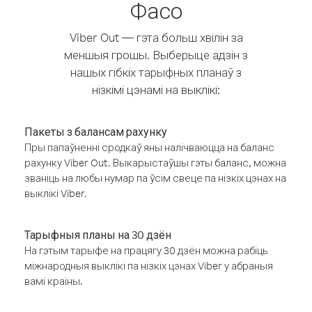
Фасо
Viber Out — гэта больш хвілін за
меншыя грошы. Выберыце адзін з
нашых гібкіх тарыфных планаў з
нізкімі цэнамі на выклікі:
Пакеты з балансам рахунку
Пры папаўненні сродкаў яны налічваюцца на баланс
рахунку Viber Out. Выкарыстаўшы гэты баланс, можна
званіць на любы нумар па ўсім свеце па нізкіх цэнах на
выклікі Viber.
Тарыфныя планы на 30 дзён
На гэтым тарыфе на працягу 30 дзён можна рабіць
міжнародныя выклікі па нізкіх цэнах Viber у абраныя
вамі краіны.