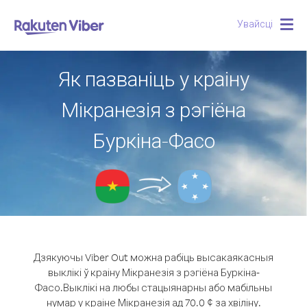
Увайсці
Togg
navig
Як пазваніць у краіну
Мікранезія з рэгіёна
Буркіна-Фасо
Дзякуючы Viber Out можна рабіць высакаякасныя
выклікі ў краіну Мікранезія з рэгіёна Буркіна-
Фасо.
Выклікі на любы стацыянарны або мабільны
нумар у краіне Мікранезія ад 70.0 ¢ за хвіліну.