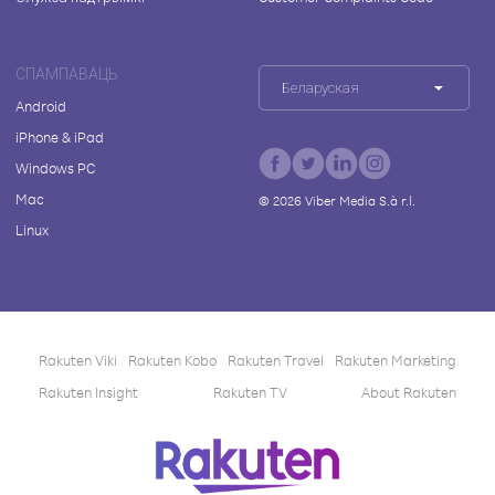
СПАМПАВАЦЬ
Беларуская
Android
iPhone & iPad
Windows PC
Mac
©
2026
Viber Media S.à r.l.
Linux
Rakuten Viki
Rakuten Kobo
Rakuten Travel
Rakuten Marketing
Rakuten Insight
Rakuten TV
About Rakuten