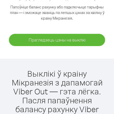
Папоўніце баланс рахунку або падключыце тарыфны
план — і зможаце званіць па лепшых цэнах за хвіліну ў
краіну Мікранезія.
Прагледзець цэны на выклікі
Выклікі ў краіну
Мікранезія з дапамогай
Viber Out — гэта лёгка.
Пасля папаўнення
балансу рахунку Viber