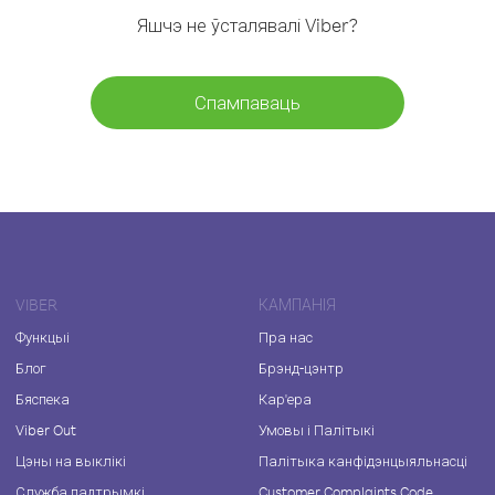
Яшчэ не ўсталявалі Viber?
Спампаваць
VIBER
КАМПАНІЯ
Функцыі
Пра нас
Блог
Брэнд-цэнтр
Бяспека
Кар'ера
Viber Out
Умовы і Палітыкі
Цэны на выклікі
Палітыка канфідэнцыяльнасці
Служба падтрымкі
Customer Complaints Code