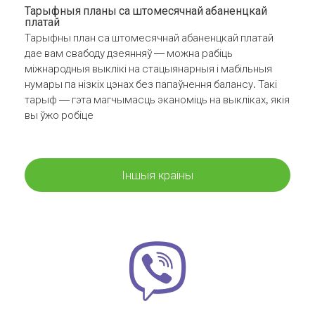
Тарыфныя планы са штомесячнай абаненцкай
платай
Тарыфны план са штомесячнай абаненцкай платай
дае вам свабоду дзеянняў — можна рабіць
міжнародныя выклікі на стацыянарныя і мабільныя
нумары па нізкіх цэнах без папаўнення балансу. Такі
тарыф — гэта магчымасць эканоміць на выкліках, якія
вы ўжо робіце
Іншыя краіны