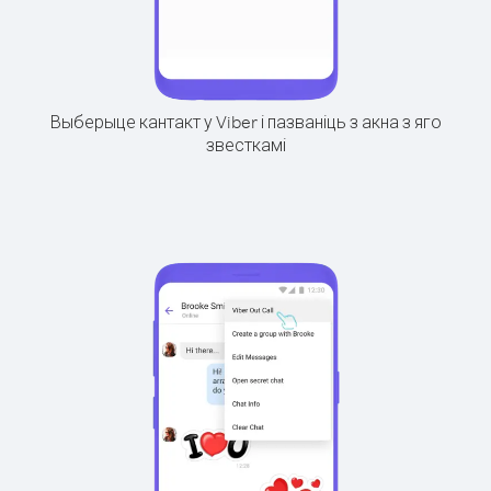
Выберыце кантакт у Viber і пазваніць з акна з яго
звесткамі