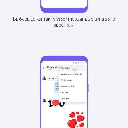
Выберыце кантакт у Viber і пазваніць з акна з яго
звесткамі