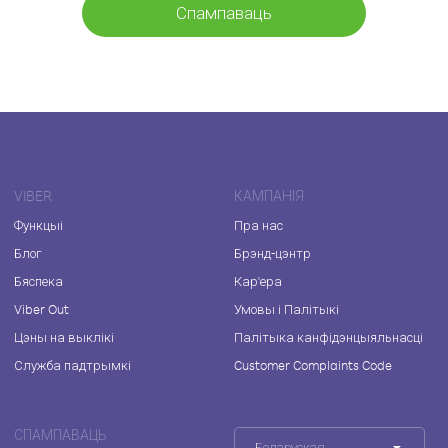
Спампаваць
VIBER
КАМПАНІЯ
Функцыі
Пра нас
Блог
Брэнд-цэнтр
Бяспека
Кар'ера
Viber Out
Умовы і Палітыкі
Цэны на выклікі
Палітыка канфідэнцыяльнасці
Служба падтрымкі
Customer Complaints Code
СПАМПАВАЦЬ
Беларуская