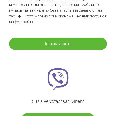
міжнародныя выклікі на стацыянарныя і мабільныя
нумары па нізкіх цэнах без папаўнення балансу. Такі
тарыф — гэта магчымасць эканоміць на выкліках, якія
вы ўжо робіце
Іншыя краіны
Яшчэ не ўсталявалі Viber?