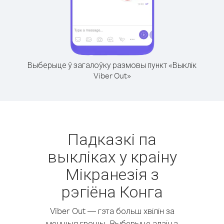
Выберыце ў загалоўку размовы пункт «Выклік
Viber Out»
Падказкі па
выкліках у краіну
Мікранезія з
рэгіёна Конга
Viber Out — гэта больш хвілін за
меншыя грошы. Выберыце адзін з