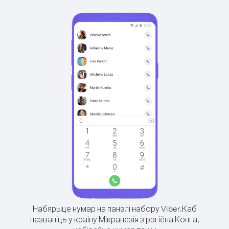
Набярыце нумар на панэлі набору Viber.
Каб
пазваніць у краіну Мікранезія з рэгіёна Конга,