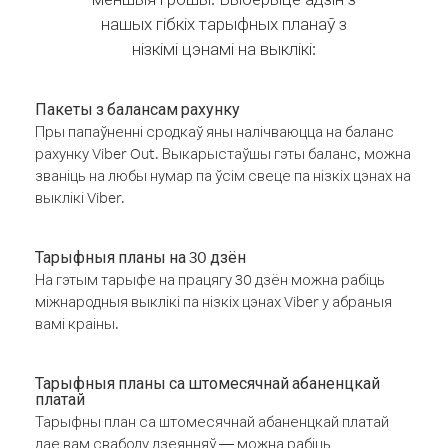
нашых гібкіх тарыфных планаў з
нізкімі цэнамі на выклікі:
Пакеты з балансам рахунку
Пры папаўненні сродкаў яны налічваюцца на баланс
рахунку Viber Out. Выкарыстаўшы гэты баланс, можна
званіць на любы нумар па ўсім свеце па нізкіх цэнах на
выклікі Viber.
Тарыфныя планы на 30 дзён
На гэтым тарыфе на працягу 30 дзён можна рабіць
міжнародныя выклікі па нізкіх цэнах Viber у абраныя
вамі краіны.
Тарыфныя планы са штомесячнай абаненцкай
платай
Тарыфны план са штомесячнай абаненцкай платай
дае вам свабоду дзеянняў — можна рабіць