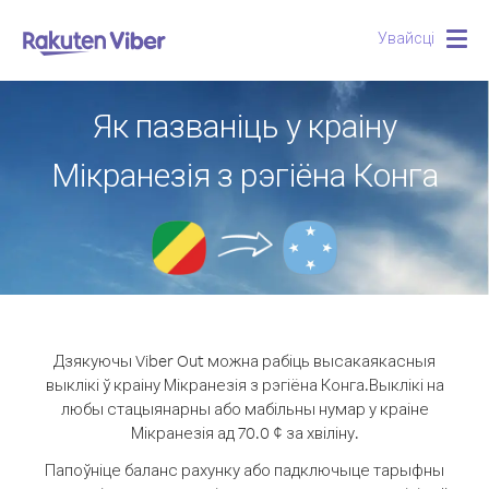
Увайсці
Togg
navig
Як пазваніць у краіну
Мікранезія з рэгіёна Конга
Дзякуючы Viber Out можна рабіць высакаякасныя
выклікі ў краіну Мікранезія з рэгіёна Конга.
Выклікі на
любы стацыянарны або мабільны нумар у краіне
Мікранезія ад 70.0 ¢ за хвіліну.
Папоўніце баланс рахунку або падключыце тарыфны