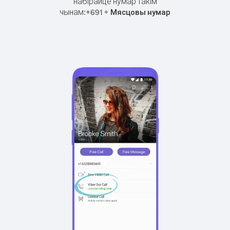
набірайце нумар такім
чынам:
+
+
691
Мясцовы нумар