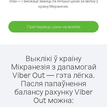
план — і зможаце званіць па лепшых цэнах за хвіліну ў
краіну Мікранезія.
Прагледзець цэны на выклікі
Выклікі ў краіну
Мікранезія з дапамогай
Viber Out — гэта лёгка.
Пасля папаўнення
балансу рахунку Viber
Out можна: