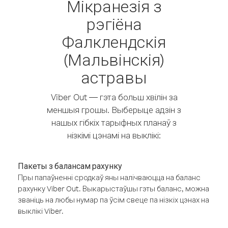
Мікранезія з
рэгіёна
Фалклендскія
(Мальвінскія)
астравы
Viber Out — гэта больш хвілін за
меншыя грошы. Выберыце адзін з
нашых гібкіх тарыфных планаў з
нізкімі цэнамі на выклікі:
Пакеты з балансам рахунку
Пры папаўненні сродкаў яны налічваюцца на баланс
рахунку Viber Out. Выкарыстаўшы гэты баланс, можна
званіць на любы нумар па ўсім свеце па нізкіх цэнах на
выклікі Viber.