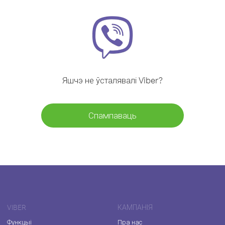
Яшчэ не ўсталявалі Viber?
Спампаваць
VIBER
КАМПАНІЯ
Функцыі
Пра нас