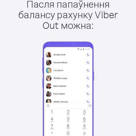
Пасля папаўнення
балансу рахунку Viber
Out можна: