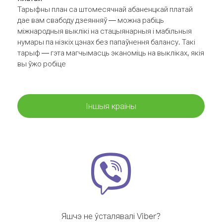
Тарыфны план са штомесячнай абаненцкай платай
дае вам свабоду дзеянняў — можна рабіць
міжнародныя выклікі на стацыянарныя і мабільныя
нумары па нізкіх цэнах без папаўнення балансу. Такі
тарыф — гэта магчымасць эканоміць на выкліках, якія
вы ўжо робіце
Іншыя краіны
Яшчэ не ўсталявалі Viber?