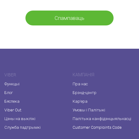
Спампаваць
VIBER
КАМПАНІЯ
Функцыі
Пра нас
Блог
Брэнд-цэнтр
Бяспека
Кар'ера
Viber Out
Умовы і Палітыкі
Цэны на выклікі
Палітыка канфідэнцыяльнасці
Служба падтрымкі
Customer Complaints Code