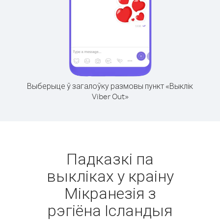
Выберыце ў загалоўку размовы пункт «Выклік
Viber Out»
Падказкі па
выкліках у краіну
Мікранезія з
рэгіёна Ісландыя