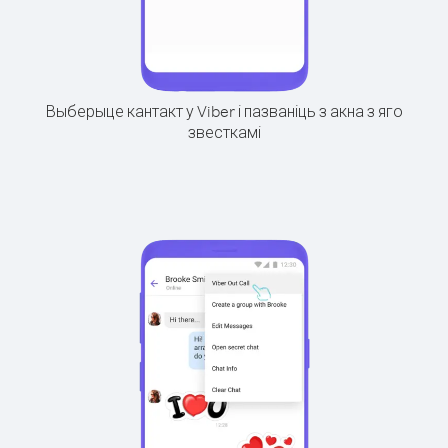
Выберыце кантакт у Viber і пазваніць з акна з яго
звесткамі