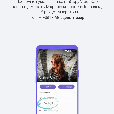
Набярыце нумар на панэлі набору Viber.
Каб
пазваніць у краіну Мікранезія з рэгіёна Ісландыя,
набірайце нумар такім
чынам:
+
+
691
Мясцовы нумар