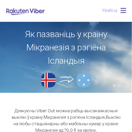
Увайсці
Togg
navig
Як пазваніць у краіну
Мікранезія з рэгіёна
Ісландыя
Дзякуючы Viber Out можна рабіць высакаякасныя
выклікі ў краіну Мікранезія з рэгіёна Ісландыя.
Выклікі
на любы стацыянарны або мабільны нумар у краіне
Мікранезія ад 70.0 ¢ за хвіліну.