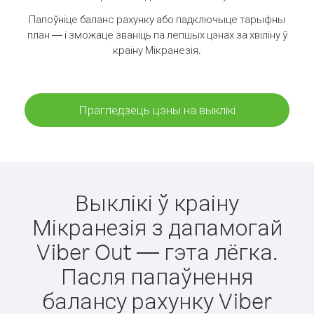
Папоўніце баланс рахунку або падключыце тарыфны
план — і зможаце званіць па лепшых цэнах за хвіліну ў
краіну Мікранезія.
Прагледзець цэны на выклікі
Выклікі ў краіну
Мікранезія з дапамогай
Viber Out — гэта лёгка.
Пасля папаўнення
балансу рахунку Viber