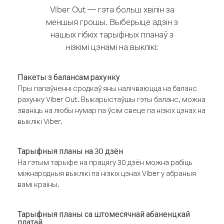
Viber Out — гэта больш хвілін за
меншыя грошы. Выберыце адзін з
нашых гібкіх тарыфных планаў з
нізкімі цэнамі на выклікі:
Пакеты з балансам рахунку
Пры папаўненні сродкаў яны налічваюцца на баланс
рахунку Viber Out. Выкарыстаўшы гэты баланс, можна
званіць на любы нумар па ўсім свеце па нізкіх цэнах на
выклікі Viber.
Тарыфныя планы на 30 дзён
На гэтым тарыфе на працягу 30 дзён можна рабіць
міжнародныя выклікі па нізкіх цэнах Viber у абраныя
вамі краіны.
Тарыфныя планы са штомесячнай абаненцкай
платай