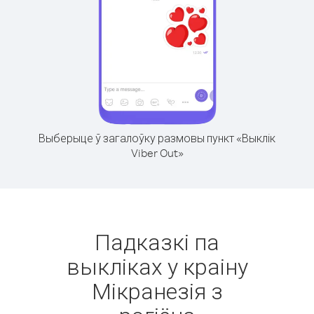
Выберыце ў загалоўку размовы пункт «Выклік
Viber Out»
Падказкі па
выкліках у краіну
Мікранезія з