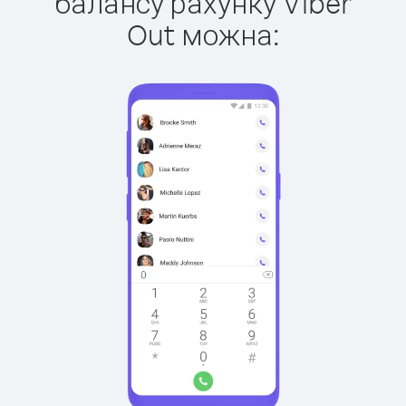
балансу рахунку Viber
Out можна: