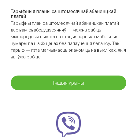
Тарыфныя планы са штомесячнай абаненцкай
платай
Тарыфны план са штомесячнай абаненцкай платай
дае вам свабоду дзеянняў — можна рабіць
міжнародныя выклікі на стацыянарныя і мабільныя
нумары па нізкіх цэнах без папаўнення балансу. Такі
тарыф — гэта магчымасць эканоміць на выкліках, якія
вы ўжо робіце
Іншыя краіны