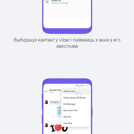
Выберыце кантакт у Viber і пазваніць з акна з яго
звесткамі