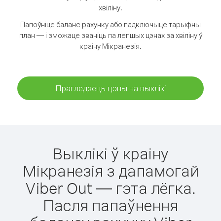
хвіліну.
Папоўніце баланс рахунку або падключыце тарыфны
план — і зможаце званіць па лепшых цэнах за хвіліну ў
краіну Мікранезія.
Прагледзець цэны на выклікі
Выклікі ў краіну
Мікранезія з дапамогай
Viber Out — гэта лёгка.
Пасля папаўнення