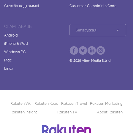
Служба падтрымкі
Customer Complaints Code
СПАМПАВАЦЬ
Беларуская
Android
iPhone & iPad
Windows PC
Mac
©
2026
Viber Media S.à r.l.
Linux
Rakuten Viki
Rakuten Kobo
Rakuten Travel
Rakuten Marketing
Rakuten Insight
Rakuten TV
About Rakuten