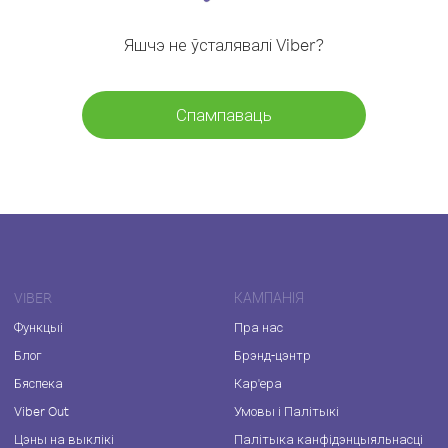
Яшчэ не ўсталявалі Viber?
Спампаваць
VIBER
КАМПАНІЯ
Функцыі
Пра нас
Блог
Брэнд-цэнтр
Бяспека
Кар'ера
Viber Out
Умовы і Палітыкі
Цэны на выклікі
Палітыка канфідэнцыяльнасці