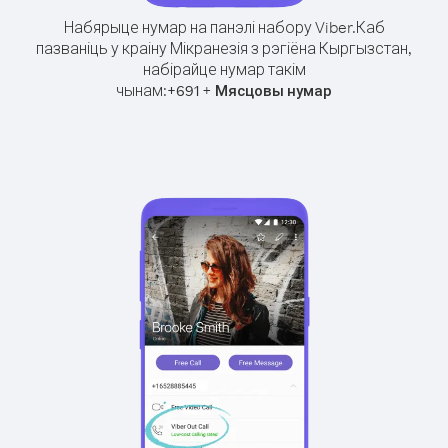
Набярыце нумар на панэлі набору Viber.
Каб
пазваніць у краіну Мікранезія з рэгіёна Кыргызстан,
набірайце нумар такім
чынам:
+
+
691
Мясцовы нумар