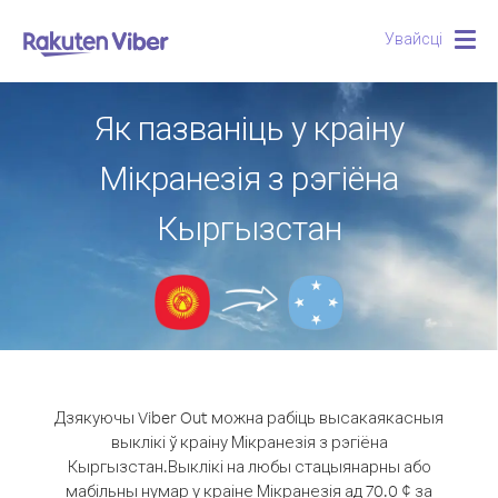
Увайсці
Togg
navig
Як пазваніць у краіну
Мікранезія з рэгіёна
Кыргызстан
Дзякуючы Viber Out можна рабіць высакаякасныя
выклікі ў краіну Мікранезія з рэгіёна
Кыргызстан.
Выклікі на любы стацыянарны або
мабільны нумар у краіне Мікранезія ад 70.0 ¢ за