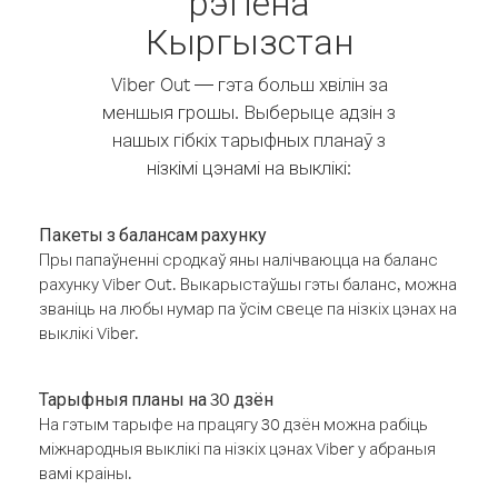
рэгіёна
Кыргызстан
Viber Out — гэта больш хвілін за
меншыя грошы. Выберыце адзін з
нашых гібкіх тарыфных планаў з
нізкімі цэнамі на выклікі:
Пакеты з балансам рахунку
Пры папаўненні сродкаў яны налічваюцца на баланс
рахунку Viber Out. Выкарыстаўшы гэты баланс, можна
званіць на любы нумар па ўсім свеце па нізкіх цэнах на
выклікі Viber.
Тарыфныя планы на 30 дзён
На гэтым тарыфе на працягу 30 дзён можна рабіць
міжнародныя выклікі па нізкіх цэнах Viber у абраныя
вамі краіны.