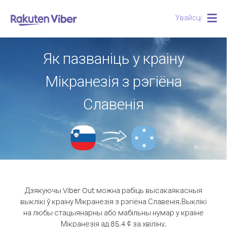
Увайсці
Togg
navig
Як пазваніць у краіну
Мікранезія з рэгіёна
Славенія
Дзякуючы Viber Out можна рабіць высакаякасныя
выклікі ў краіну Мікранезія з рэгіёна Славенія.
Выклікі
на любы стацыянарны або мабільны нумар у краіне
Мікранезія ад 85.4 ¢ за хвіліну.