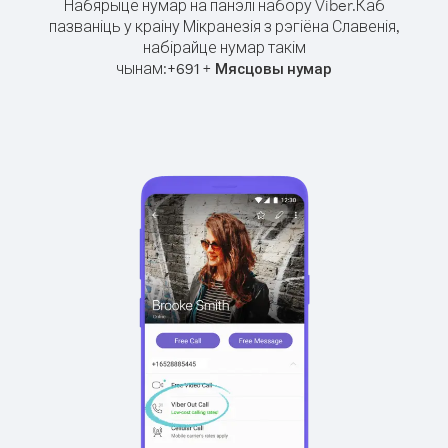
Набярыце нумар на панэлі набору Viber.
Каб
пазваніць у краіну Мікранезія з рэгіёна Славенія,
набірайце нумар такім
чынам:
+
+
691
Мясцовы нумар