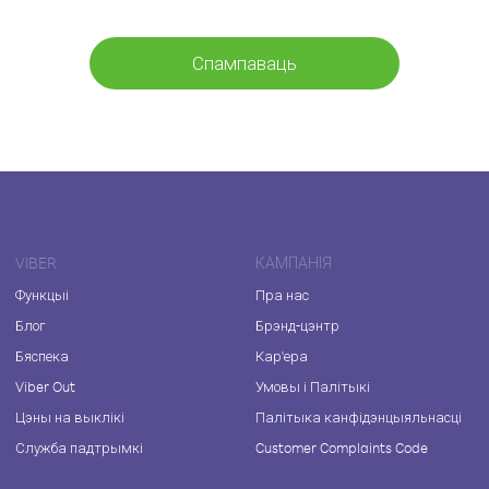
Спампаваць
VIBER
КАМПАНІЯ
Функцыі
Пра нас
Блог
Брэнд-цэнтр
Бяспека
Кар'ера
Viber Out
Умовы і Палітыкі
Цэны на выклікі
Палітыка канфідэнцыяльнасці
Служба падтрымкі
Customer Complaints Code