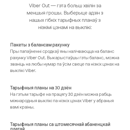
Viber Out — гэта больш хвілін за
меншыя грошы. Выберыце адзін з
нашых гібкіх тарыфных планаў з
нізкімі цэнамі на выклікі:
Пакеты з балансам рахунку
Пры папаўненні сродкаў яны налічваюцца на баланс
рахунку Viber Out. Выкарыстаўшы гэты баланс, можна
званіць на любы нумар па ўсім свеце па нізкіх цэнах на
выклікі Viber.
Тарыфныя планы на 30 дзён
На гэтым тарыфе на працягу 30 дзён можна рабіць
міжнародныя выклікі па нізкіх цэнах Viber у абраныя
вамі краіны.
Тарыфныя планы са штомесячнай абаненцкай
платай