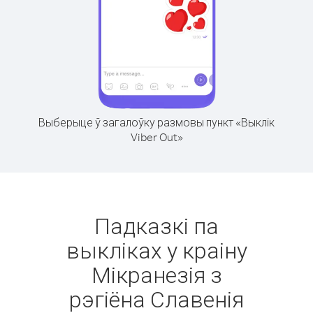
Выберыце ў загалоўку размовы пункт «Выклік
Viber Out»
Падказкі па
выкліках у краіну
Мікранезія з
рэгіёна Славенія