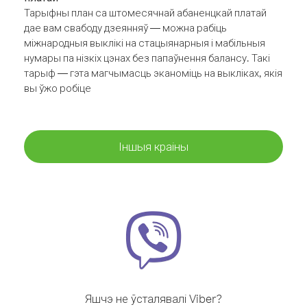
Тарыфны план са штомесячнай абаненцкай платай
дае вам свабоду дзеянняў — можна рабіць
міжнародныя выклікі на стацыянарныя і мабільныя
нумары па нізкіх цэнах без папаўнення балансу. Такі
тарыф — гэта магчымасць эканоміць на выкліках, якія
вы ўжо робіце
Іншыя краіны
Яшчэ не ўсталявалі Viber?