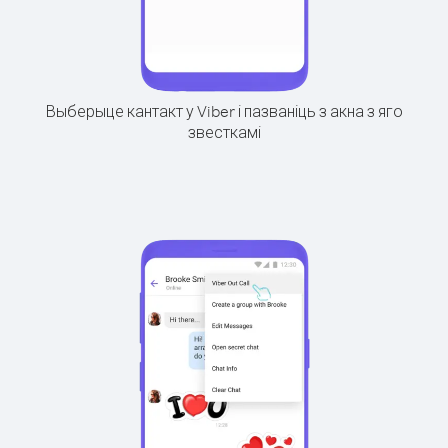
Выберыце кантакт у Viber і пазваніць з акна з яго
звесткамі