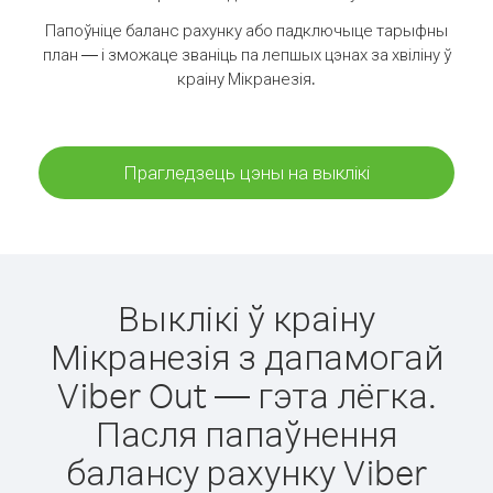
Папоўніце баланс рахунку або падключыце тарыфны
план — і зможаце званіць па лепшых цэнах за хвіліну ў
краіну Мікранезія.
Прагледзець цэны на выклікі
Выклікі ў краіну
Мікранезія з дапамогай
Viber Out — гэта лёгка.
Пасля папаўнення
балансу рахунку Viber