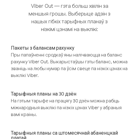
Viber Out — гэта больш хвілін за
меншыя грошы. Выберыце адзін з
нашых гібкіх тарыфных планаў з
нізкімі цэнамі на выклікі:
Пакеты з балансам рахунку
Пры папаўненні сродкаў яны налічваюцца на баланс
рахунку Viber Out. Выкарыстаўшы гэты баланс, можна
званіць на любы нумар па ўсім свеце па нізкіх цэнах на
выклікі Viber.
Тарыфныя планы на 30 дзён
На гэтым тарыфе на працягу 30 дзён можна рабіць
міжнародныя выклікі па нізкіх цэнах Viber у абраныя
вамі краіны.
Тарыфныя планы са штомесячнай абаненцкай
платай