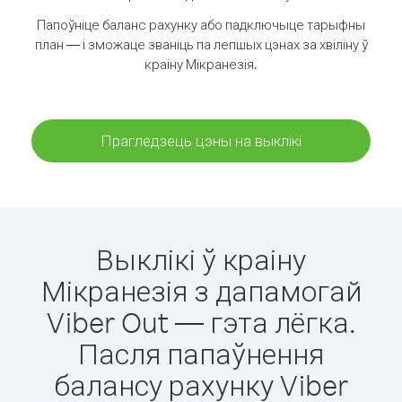
Папоўніце баланс рахунку або падключыце тарыфны
план — і зможаце званіць па лепшых цэнах за хвіліну ў
краіну Мікранезія.
Прагледзець цэны на выклікі
Выклікі ў краіну
Мікранезія з дапамогай
Viber Out — гэта лёгка.
Пасля папаўнення
балансу рахунку Viber