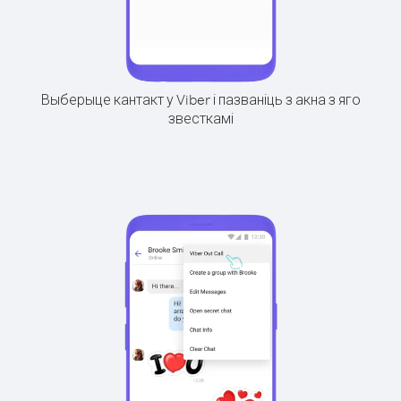
Выберыце кантакт у Viber і пазваніць з акна з яго
звесткамі