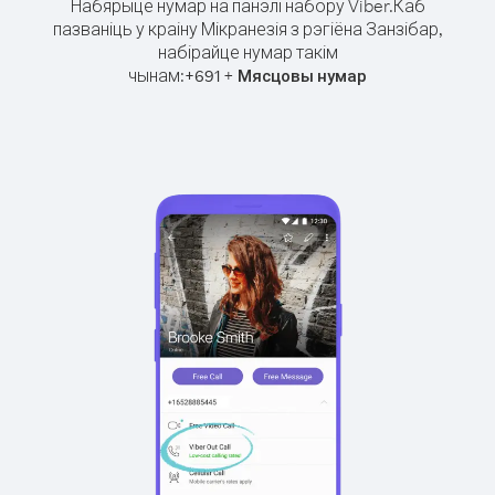
Набярыце нумар на панэлі набору Viber.
Каб
пазваніць у краіну Мікранезія з рэгіёна Занзібар,
набірайце нумар такім
чынам:
+
+
691
Мясцовы нумар