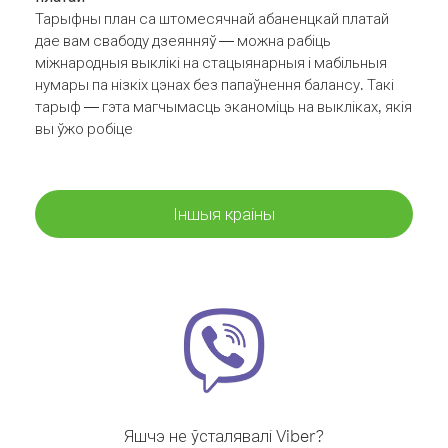
Тарыфны план са штомесячнай абаненцкай платай
дае вам свабоду дзеянняў — можна рабіць
міжнародныя выклікі на стацыянарныя і мабільныя
нумары па нізкіх цэнах без папаўнення балансу. Такі
тарыф — гэта магчымасць эканоміць на выкліках, якія
вы ўжо робіце
Іншыя краіны
Яшчэ не ўсталявалі Viber?