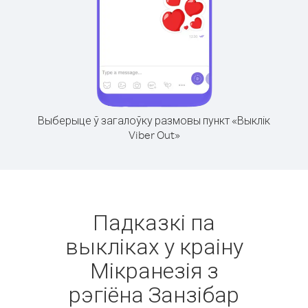
Выберыце ў загалоўку размовы пункт «Выклік
Viber Out»
Падказкі па
выкліках у краіну
Мікранезія з
рэгіёна Занзібар