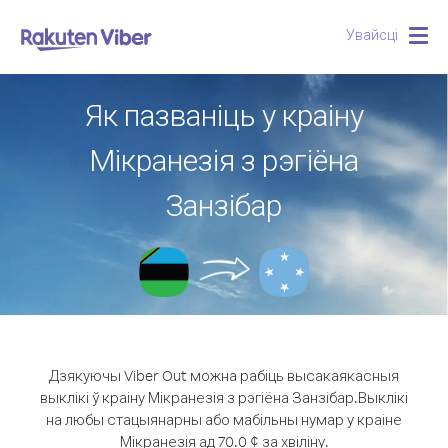
Увайсці
Togg
navig
Як пазваніць у краіну
Мікранезія з рэгіёна
Занзібар
Дзякуючы Viber Out можна рабіць высакаякасныя
выклікі ў краіну Мікранезія з рэгіёна Занзібар.
Выклікі
на любы стацыянарны або мабільны нумар у краіне
Мікранезія ад 70.0 ¢ за хвіліну.