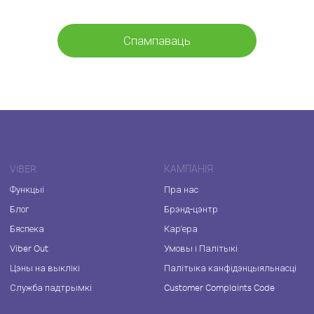
Спампаваць
VIBER
КАМПАНІЯ
Функцыі
Пра нас
Блог
Брэнд-цэнтр
Бяспека
Кар'ера
Viber Out
Умовы і Палітыкі
Цэны на выклікі
Палітыка канфідэнцыяльнасці
Служба падтрымкі
Customer Complaints Code