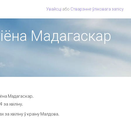
Увайсці
або
Стварэнне ўліковага запісу
гіёна Мадагаскар
іёна Мадагаскар.
 за хвіліну.
за хвіліну ў краіну Малдова.