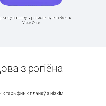
рыце ў загалоўку размовы пункт «Выклік
Viber Out»
ова з рэгіёна
іх тарыфных планаў з нізкімі