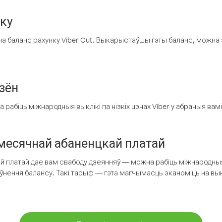
нку
а баланс рахунку Viber Out. Выкарыстаўшы гэты баланс, можна 
зён
рабіць міжнародныя выклікі па нізкіх цэнах Viber у абраныя вамі
есячнай абаненцкай платай
 платай дае вам свабоду дзеянняў — можна рабіць міжнародныя 
аўнення балансу. Такі тарыф — гэта магчымасць эканоміць на выкл