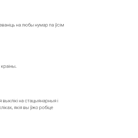
званіць на любы нумар па ўсім
 краіны.
выклікі на стацыянарныя і
іках, якія вы ўжо робіце