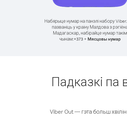
Набярыце нумар на панэлі набору Viber
пазваніць у краіну Малдова з рэгіён
Мадагаскар, набірайце нумар такім
чынам:
+
+
373
Мясцовы нумар
Падказкі па 
Viber Out — гэта больш хвіл