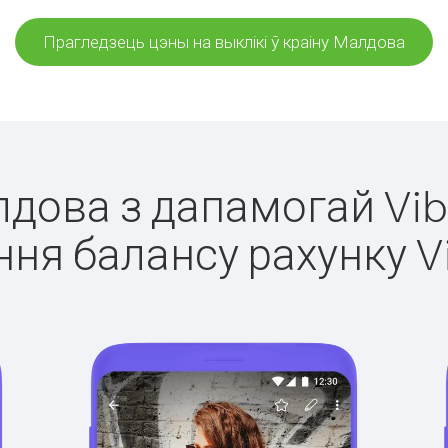
Прагледзець цэны на выклікі ў краіну Малдова
лдова з дапамогай Vib
ня балансу рахунку V