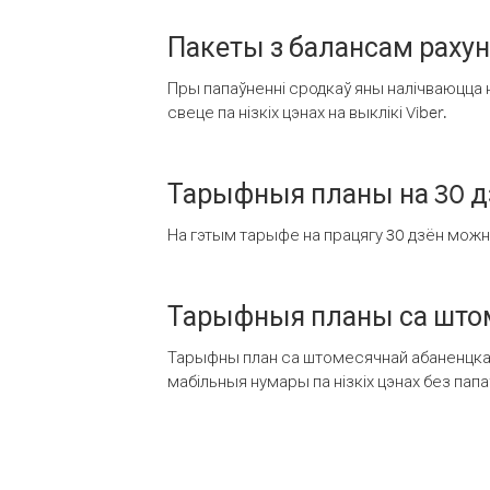
Пакеты з балансам раху
Пры папаўненні сродкаў яны налічваюцца н
свеце па нізкіх цэнах на выклікі Viber.
Тарыфныя планы на 30 д
На гэтым тарыфе на працягу 30 дзён можна 
Тарыфныя планы са штом
Тарыфны план са штомесячнай абаненцкай
мабільныя нумары па нізкіх цэнах без пап