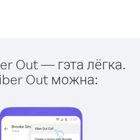
er Out — гэта лёгка.
iber Out можна: