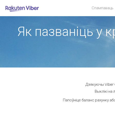
Спампаваць
Як пазваніць у 
Дзякуючы Viber 
Выклікі на 
Папоўніце баланс рахунку аб