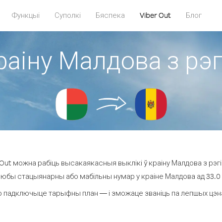
Функцыі
Суполкі
Бяспека
Viber Out
Блог
краіну Малдова з рэ
Out можна рабіць высакаякасныя выклікі ў краіну Малдова з рэг
любы стацыянарны або мабільны нумар у краіне Малдова ад 33.0 ¢
о падключыце тарыфны план — і зможаце званіць па лепшых цэнах 