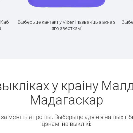
.
Каб
Выберыце кантакт у Viber і пазваніць з акна з
Выбе
а
яго звесткамі
выкліках у краіну Малд
Мадагаскар
ін за меншыя грошы. Выберыце адзін з нашых гібк
цэнамі на выклікі: