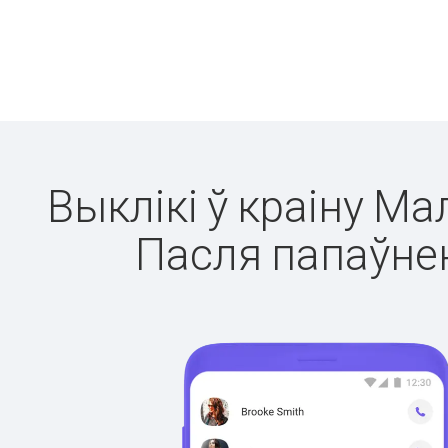
Выклікі ў краіну Ма
Пасля папаўнен