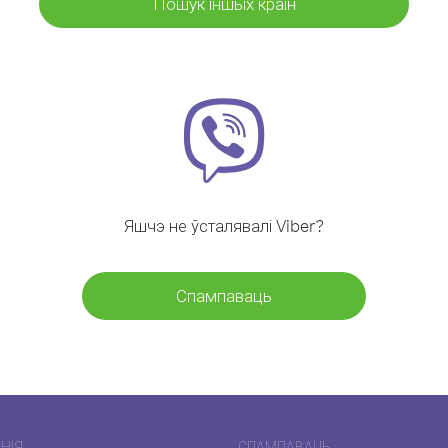
Пошук іншых краін
Яшчэ не ўсталявалі Viber?
Спампаваць
НІЯ
СПАМПАВАЦЬ