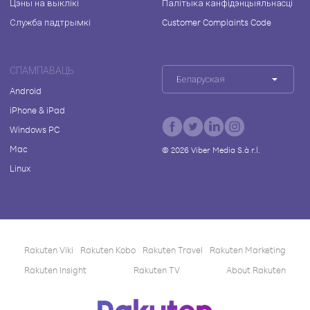
Цэны на выклікі
Палітыка канфідэнцыяльнасці
Служба падтрымкі
Customer Complaints Code
СПАМПАВАЦЬ
Беларуская
Android
iPhone & iPad
Windows PC
Mac
©
2026
Viber Media S.à r.l.
Linux
Rakuten Viki
Rakuten Kobo
Rakuten Travel
Rakuten Marketing
Rakuten Insight
Rakuten TV
About Rakuten