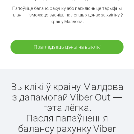
Папоўніце баланс рахунку або падключыце тарыфны
план — і зможаце званіць па лепшых цэнах за хвіліну ў
краіну Малдова.
Прагледзець цэны на выклікі
Выклікі ў краіну Малдова
з дапамогай Viber Out —
гэта лёгка.
Пасля папаўнення
балансу рахунку Viber