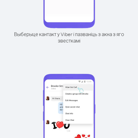
Выберыце кантакт у Viber і пазваніць з акна з яго
звесткамі