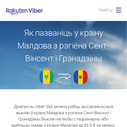
Увайсці
Togg
navig
Як пазваніць у краіну
Малдова з рэгіёна Сент-
Вінсент і Грэнадзіны
Дзякуючы Viber Out можна рабіць высакаякасныя
выклікі ў краіну Малдова з рэгіёна Сент-Вінсент і
Грэнадзіны.
Выклікі на любы стацыянарны або
мабільны нумар у краіне Малдова ад 33.0 ¢ за хвіліну.