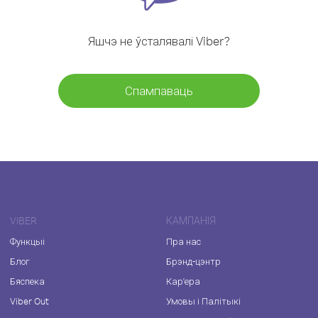
Яшчэ не ўсталявалі Viber?
Спампаваць
VIBER
КАМПАНІЯ
Функцыі
Пра нас
Блог
Брэнд-цэнтр
Бяспека
Кар'ера
Viber Out
Умовы і Палітыкі