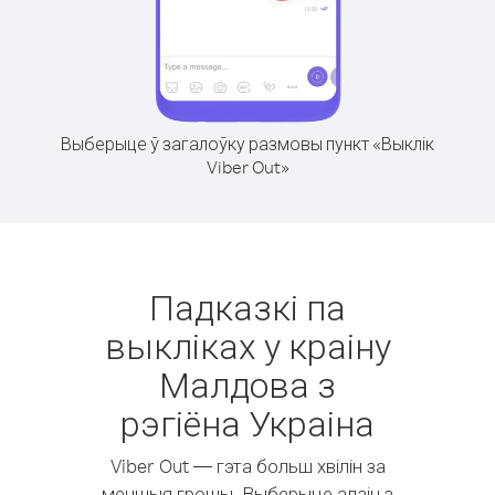
Выберыце ў загалоўку размовы пункт «Выклік
Viber Out»
Падказкі па
выкліках у краіну
Малдова з
рэгіёна Украіна
Viber Out — гэта больш хвілін за
меншыя грошы. Выберыце адзін з