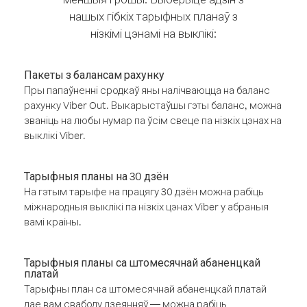
нашых гібкіх тарыфных планаў з
нізкімі цэнамі на выклікі:
Пакеты з балансам рахунку
Пры папаўненні сродкаў яны налічваюцца на баланс
рахунку Viber Out. Выкарыстаўшы гэты баланс, можна
званіць на любы нумар па ўсім свеце па нізкіх цэнах на
выклікі Viber.
Тарыфныя планы на 30 дзён
На гэтым тарыфе на працягу 30 дзён можна рабіць
міжнародныя выклікі па нізкіх цэнах Viber у абраныя
вамі краіны.
Тарыфныя планы са штомесячнай абаненцкай
платай
Тарыфны план са штомесячнай абаненцкай платай
дае вам свабоду дзеянняў — можна рабіць