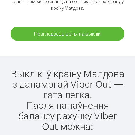
план — і зможаце званіць па лепшых цэнах за хвіліну ў
краіну Малдова.
Прагледзець цэны на выклікі
Выклікі ў краіну Малдова
з дапамогай Viber Out —
гэта лёгка.
Пасля папаўнення
балансу рахунку Viber
Out можна: