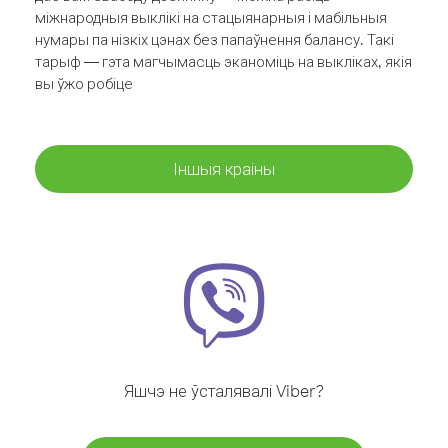
міжнародныя выклікі на стацыянарныя і мабільныя
нумары па нізкіх цэнах без папаўнення балансу. Такі
тарыф — гэта магчымасць эканоміць на выкліках, якія
вы ўжо робіце
Іншыя краіны
Яшчэ не ўсталявалі Viber?