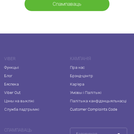
Спампаваць
VIBER
КАМПАНІЯ
Функцыі
Пра нас
Блог
Брэнд-цэнтр
Бяспека
Кар'ера
Viber Out
Умовы і Палітыкі
Цэны на выклікі
Палітыка канфідэнцыяльнасці
Служба падтрымкі
Customer Complaints Code
СПАМПАВАЦЬ
Беларуская