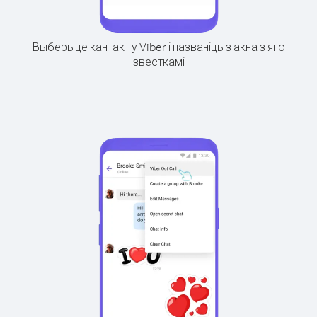
Выберыце кантакт у Viber і пазваніць з акна з яго
звесткамі