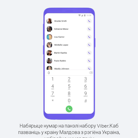
Набярыце нумар на панэлі набору Viber.
Каб
пазваніць у краіну Малдова з рэгіёна Украіна,