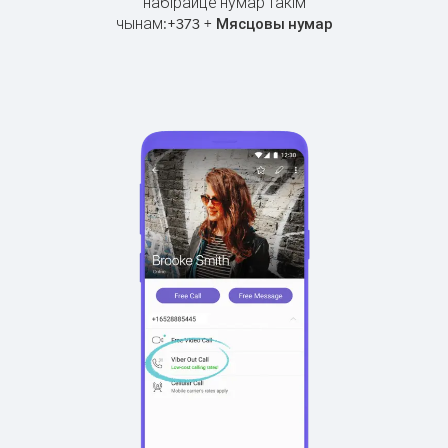
набірайце нумар такім
чынам:
+
+
373
Мясцовы нумар