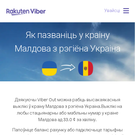
Увайсці
Togg
navig
Як пазваніць у краіну
Малдова з рэгіёна Украіна
Дзякуючы Viber Out можна рабіць высакаякасныя
выклікі ў краіну Малдова з рэгіёна Украіна.
Выклікі на
любы стацыянарны або мабільны нумар у краіне
Малдова ад 33.0 ¢ за хвіліну.
Папоўніце баланс рахунку або падключыце тарыфны