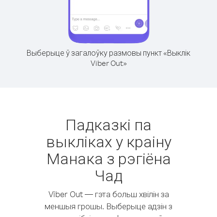
Выберыце ў загалоўку размовы пункт «Выклік
Viber Out»
Падказкі па
выкліках у краіну
Манака з рэгіёна
Чад
Viber Out — гэта больш хвілін за
меншыя грошы. Выберыце адзін з