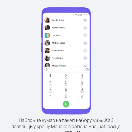
Набярыце нумар на панэлі набору Viber.
Каб
пазваніць у краіну Манака з рэгіёна Чад, набірайце