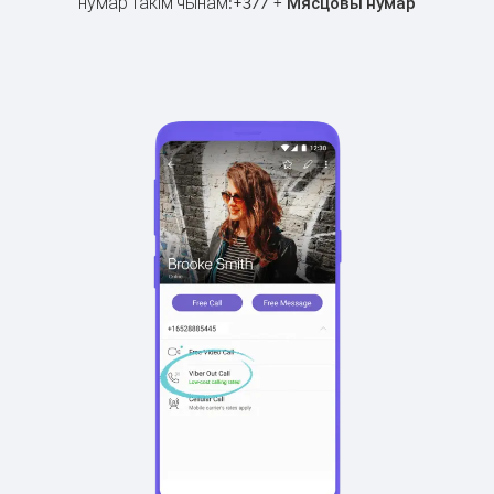
нумар такім чынам:
+
+
377
Мясцовы нумар