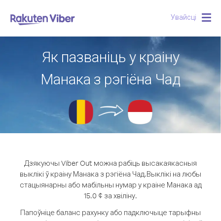
Увайсці
Togg
navig
Як пазваніць у краіну
Манака з рэгіёна Чад
Дзякуючы Viber Out можна рабіць высакаякасныя
выклікі ў краіну Манака з рэгіёна Чад.
Выклікі на любы
стацыянарны або мабільны нумар у краіне Манака ад
15.0 ¢ за хвіліну.
Папоўніце баланс рахунку або падключыце тарыфны