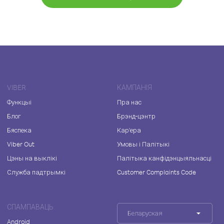
VIBER
КАМПАНІЯ
Функцыі
Пра нас
Блог
Брэнд-цэнтр
Бяспека
Кар'ера
Viber Out
Умовы і Палітыкі
Цэны на выклікі
Палітыка канфідэнцыяльнасці
Служба падтрымкі
Customer Complaints Code
СПАМПАВАЦЬ
Беларуская
Android