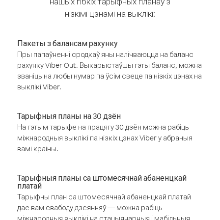
нашых гібкіх тарыфных планаў з
нізкімі цэнамі на выклікі:
Пакеты з балансам рахунку
Пры папаўненні сродкаў яны налічваюцца на баланс
рахунку Viber Out. Выкарыстаўшы гэты баланс, можна
званіць на любы нумар па ўсім свеце па нізкіх цэнах на
выклікі Viber.
Тарыфныя планы на 30 дзён
На гэтым тарыфе на працягу 30 дзён можна рабіць
міжнародныя выклікі па нізкіх цэнах Viber у абраныя
вамі краіны.
Тарыфныя планы са штомесячнай абаненцкай
платай
Тарыфны план са штомесячнай абаненцкай платай
дае вам свабоду дзеянняў — можна рабіць
міжнародныя выклікі на стацыянарныя і мабільныя