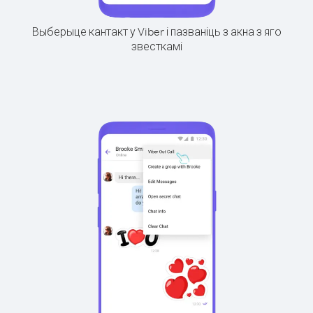
Выберыце кантакт у Viber і пазваніць з акна з яго
звесткамі