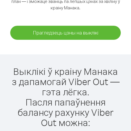
план — і зможаце званіць па лепшых цэнах за хвіліну ў
краіну Манака.
Прагледзець цэны на выклікі
Выклікі ў краіну Манака
з дапамогай Viber Out —
гэта лёгка.
Пасля папаўнення
балансу рахунку Viber
Out можна: