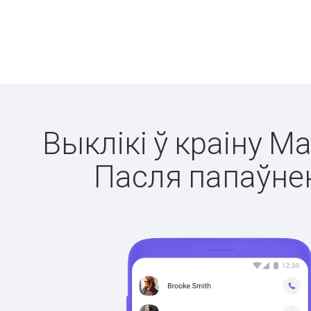
Выклікі ў краіну М
Пасля папаўнен