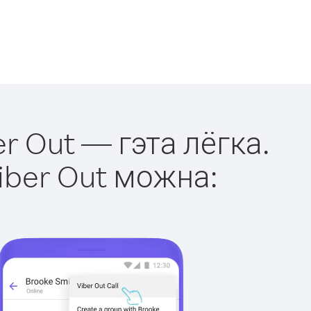
r Out — гэта лёгка.
iber Out можна: