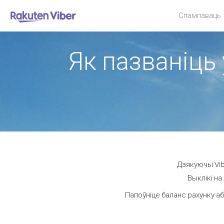
Спампаваць
Як пазваніць 
Дзякуючы Vib
Выклікі на
Папоўніце баланс рахунку аб