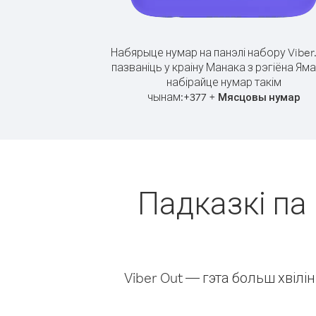
Набярыце нумар на панэлі набору Viber
пазваніць у краіну Манака з рэгіёна Яма
набірайце нумар такім
чынам:
+
+
377
Мясцовы нумар
Падказкі па 
Viber Out — гэта больш хвіл