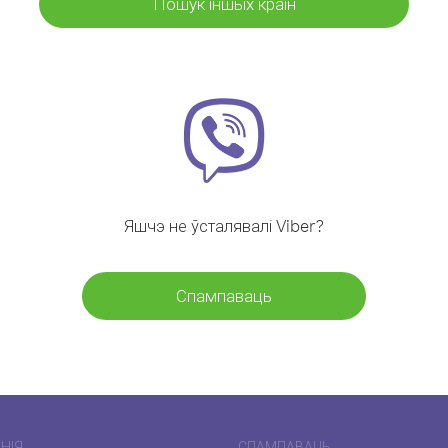
Пошук іншых краін
Яшчэ не ўсталявалі Viber?
Спампаваць
НІЯ
СПАМПАВАЦЬ