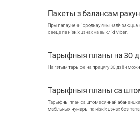
Пакеты з балансам раху
Пры папаўненні сродкаў яны налічваюцца н
свеце па нізкіх цэнах на выклікі Viber.
Тарыфныя планы на 30 д
На гэтым тарыфе на працягу 30 дзён можна 
Тарыфныя планы са штом
Тарыфны план са штомесячнай абаненцкай
мабільныя нумары па нізкіх цэнах без пап