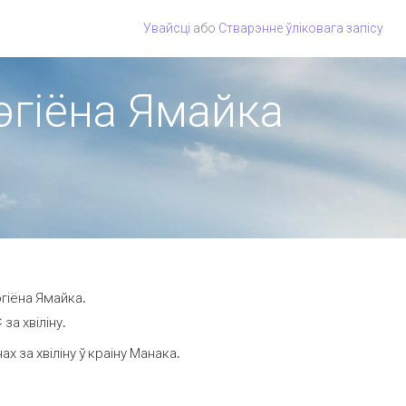
Увайсці
або
Стварэнне ўліковага запісу
рэгіёна Ямайка
гіёна Ямайка.
за хвіліну.
 за хвіліну ў краіну Манака.