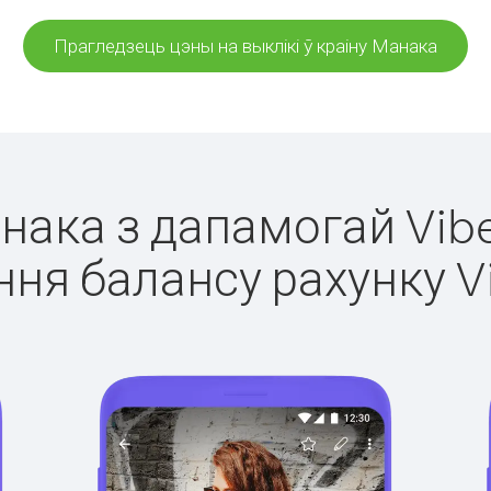
Прагледзець цэны на выклікі ў краіну Манака
анака з дапамогай Vibe
ня балансу рахунку V