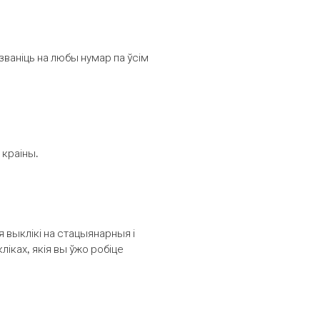
званіць на любы нумар па ўсім
 краіны.
выклікі на стацыянарныя і
іках, якія вы ўжо робіце