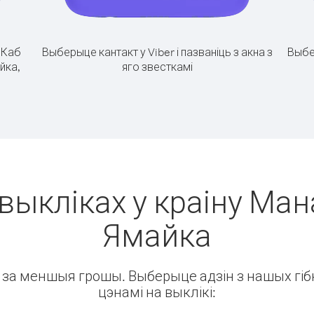
.
Каб
Выберыце кантакт у Viber і пазваніць з акна з
Выбе
йка,
яго звесткамі
выкліках у краіну Ман
Ямайка
ін за меншыя грошы. Выберыце адзін з нашых гібк
цэнамі на выклікі: