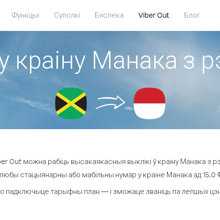
Функцыі
Суполкі
Бяспека
Viber Out
Блог
у краіну Манака з 
er Out можна рабіць высакаякасныя выклікі ў краіну Манака з рэ
 любы стацыянарны або мабільны нумар у краіне Манака ад 15.0 ¢ 
о падключыце тарыфны план — і зможаце званіць па лепшых цэнах