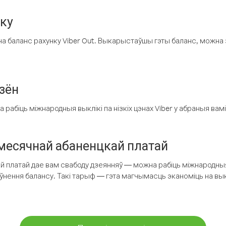
нку
а баланс рахунку Viber Out. Выкарыстаўшы гэты баланс, можна 
зён
рабіць міжнародныя выклікі па нізкіх цэнах Viber у абраныя вамі
есячнай абаненцкай платай
 платай дае вам свабоду дзеянняў — можна рабіць міжнародныя 
аўнення балансу. Такі тарыф — гэта магчымасць эканоміць на выкл