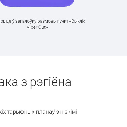
рыце ў загалоўку размовы пункт «Выклік
Viber Out»
ака з рэгіёна
іх тарыфных планаў з нізкімі