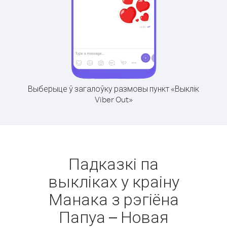
Выберыце ў загалоўку размовы пункт «Выклік
Viber Out»
Падказкі па
выкліках у краіну
Манака з рэгіёна
Папуа – Новая