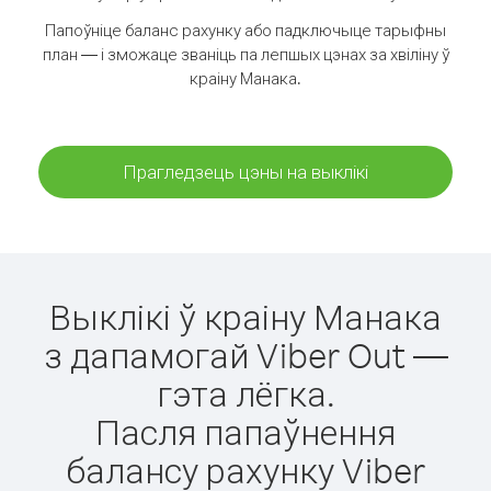
Папоўніце баланс рахунку або падключыце тарыфны
план — і зможаце званіць па лепшых цэнах за хвіліну ў
краіну Манака.
Прагледзець цэны на выклікі
Выклікі ў краіну Манака
з дапамогай Viber Out —
гэта лёгка.
Пасля папаўнення
балансу рахунку Viber