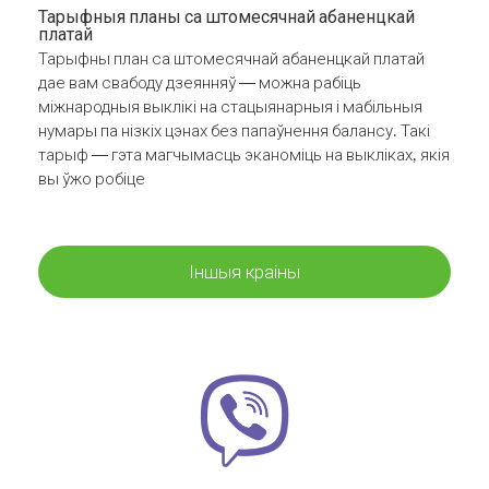
Тарыфныя планы са штомесячнай абаненцкай
платай
Тарыфны план са штомесячнай абаненцкай платай
дае вам свабоду дзеянняў — можна рабіць
міжнародныя выклікі на стацыянарныя і мабільныя
нумары па нізкіх цэнах без папаўнення балансу. Такі
тарыф — гэта магчымасць эканоміць на выкліках, якія
вы ўжо робіце
Іншыя краіны