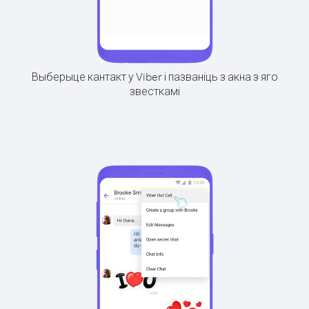
Выберыце кантакт у Viber і пазваніць з акна з яго
звесткамі