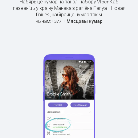
Набярыце нумар на панэлі набору Viber.
Каб
пазваніць у краіну Манака з рэгіёна Папуа – Новая
Гвінея, набірайце нумар такім
чынам:
+
+
377
Мясцовы нумар