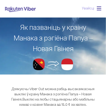
Увайсці
Togg
navig
Як пазваніць у краіну
Манака з рэгіёна Папуа –
Новая Гвінея
Дзякуючы Viber Out можна рабіць высакаякасныя
выклікі ў краіну Манака з рэгіёна Папуа – Новая
Гвінея.
Выклікі на любы стацыянарны або мабільны
нумар у краіне Манака ад 15.0 ¢ за хвіліну.