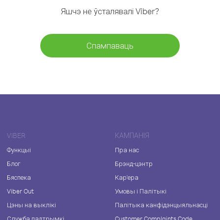
Яшчэ не ўсталявалі Viber?
Спампаваць
VIBER
КАМПАНІЯ
Функцыі
Пра нас
Блог
Брэнд-цэнтр
Бяспека
Кар'ера
Viber Out
Умовы і Палітыкі
Цэны на выклікі
Палітыка канфідэнцыяльнасці
Служба падтрымкі
Customer Complaints Code