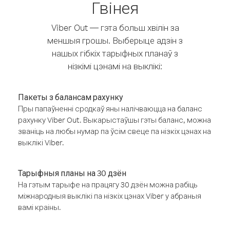
Гвінея
Viber Out — гэта больш хвілін за
меншыя грошы. Выберыце адзін з
нашых гібкіх тарыфных планаў з
нізкімі цэнамі на выклікі:
Пакеты з балансам рахунку
Пры папаўненні сродкаў яны налічваюцца на баланс
рахунку Viber Out. Выкарыстаўшы гэты баланс, можна
званіць на любы нумар па ўсім свеце па нізкіх цэнах на
выклікі Viber.
Тарыфныя планы на 30 дзён
На гэтым тарыфе на працягу 30 дзён можна рабіць
міжнародныя выклікі па нізкіх цэнах Viber у абраныя
вамі краіны.