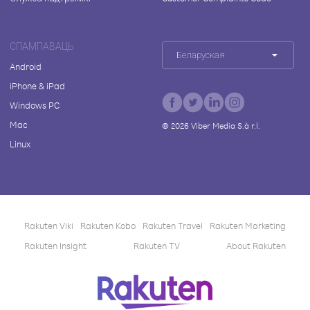
СПАМПАВАЦЬ
Беларуская
Android
iPhone & iPad
Windows PC
Mac
©
2026
Viber Media S.à r.l.
Linux
Rakuten Viki
Rakuten Kobo
Rakuten Travel
Rakuten Marketing
Rakuten Insight
Rakuten TV
About Rakuten